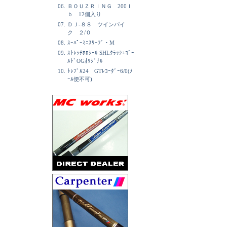
06.
ＢＯＵＺＲＩＮＧ 200ｌ
ｂ 12個入り
07.
ＤＪ-８８ ツインパイ
ク ２/０
08.
ｽｰﾊﾟｰﾐﾆｽﾘｰﾌﾞ・M
09.
ｽﾄﾚｯﾁﾎﾛｼｰﾙ SHLｸﾗｯｼｭｺﾞｰ
ﾙﾄﾞOGｵﾘｼﾞﾅﾙ
10.
ﾄﾚﾌﾞﾙ24 GTﾚｺｰﾀﾞｰ6/0(ﾒ
ｰﾙ便不可)