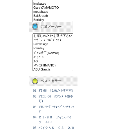
共通メーカー
ベストセラー
01.
ST-66 #2/0(ﾒｰﾙ便不可)
02.
STBL-66 #3/0(ﾒｰﾙ便不
可)
03.
VHJ ﾘｰﾀﾞｰﾁｭｰﾌﾞS ｸﾘｱﾚｯ
ﾄﾞ
04.
ＤＪ-８８ ツインパイ
ク ４/０
05.
パイクＡＳ－０３ ２/０