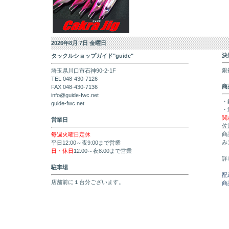
2026年8月 7日 金曜日
決
タックルショップガイド"guide"
銀
埼玉県川口市石神90-2-1F
TEL 048-430-7126
商
FAX 048-430-7136
info@guide-fwc.net
・
guide-fwc.net
・
関
営業日
佐
商
毎週火曜日定休
み
平日12:00～夜9:00まで営業
日・休日
12:00～夜8:00まで営業
詳
駐車場
配
店舗前に１台分ございます。
商