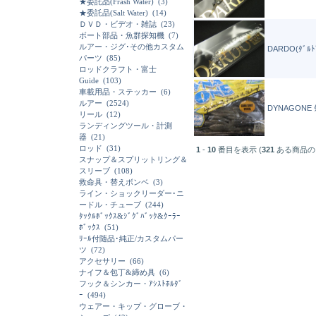
★委託品(Frash Water)
(3)
★委託品(Salt Water)
(14)
ＤＶＤ・ビデオ・雑誌
(23)
ボート部品・魚群探知機
(7)
ルアー・ジグ･その他カスタム
DARDO(ﾀﾞﾙﾄﾞ
パーツ
(85)
ロッドクラフト・富士
Guide
(103)
車載用品・ステッカー
(6)
ルアー
(2524)
DYNAGONE ﾀﾞ
リール
(12)
ランディングツール・計測
器
(21)
ロッド
(31)
1
-
10
番目を表示 (
321
ある商品の
スナップ＆スプリットリング＆
スリーブ
(108)
救命具・替えボンベ
(3)
ライン・ショックリーダー･ニ
ードル・チューブ
(244)
ﾀｯｸﾙﾎﾞｯｸｽ&ｼﾞｸﾞﾊﾞｯｸ&ｸｰﾗｰ
ﾎﾞｯｸｽ
(51)
ﾘｰﾙ付随品･純正/カスタムパー
ツ
(72)
アクセサリー
(66)
ナイフ＆包丁&締め具
(6)
フック＆シンカー・ｱｼｽﾄﾎﾙﾀﾞ
ｰ
(494)
ウェアー・キップ・グローブ・