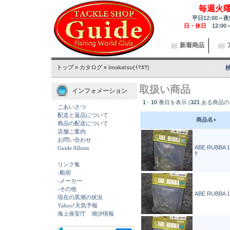
毎週火
平日12:00～夜
日・休日
12:00
新着商品
トップ
»
カタログ
»
imakatsu(ｲﾏｶﾂ)
取扱い商品
インフォメーション
1
-
10
番目を表示 (
321
ある商品の
ごあいさつ
配送と返品について
商品名+
商品の配送について
店舗ご案内
お問い合わせ
ABE RUBBA 1
Guide Album
ｸ
リンク集
-船宿
-メーカー
-その他
ABE RUBBA 1
現在の黒潮の状況
Yahoo!天気予報
海上保安庁 潮汐情報