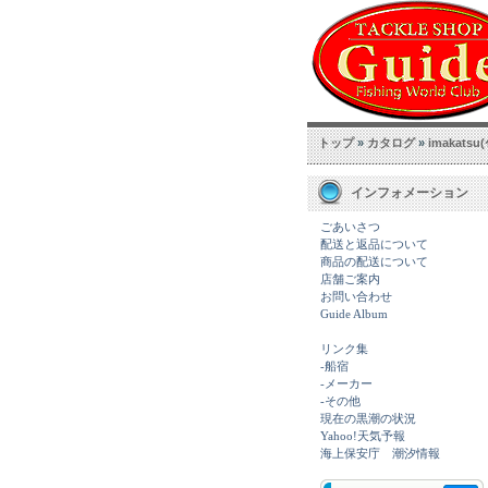
トップ
»
カタログ
»
imakatsu(
インフォメーション
ごあいさつ
配送と返品について
商品の配送について
店舗ご案内
お問い合わせ
Guide Album
リンク集
-船宿
-メーカー
-その他
現在の黒潮の状況
Yahoo!天気予報
海上保安庁 潮汐情報