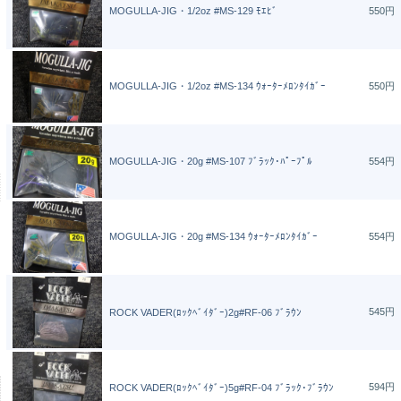
MOGULLA-JIG・1/2oz #MS-129 ﾓｴﾋﾞ
550円
MOGULLA-JIG・1/2oz #MS-134 ｳｫｰﾀｰﾒﾛﾝﾀｲｶﾞｰ
550円
MOGULLA-JIG・20g #MS-107 ﾌﾞﾗｯｸ･ﾊﾟｰﾌﾟﾙ
554円
MOGULLA-JIG・20g #MS-134 ｳｫｰﾀｰﾒﾛﾝﾀｲｶﾞｰ
554円
545円
ROCK VADER(ﾛｯｸﾍﾞｲﾀﾞｰ)2g#RF-06 ﾌﾞﾗｳﾝ
594円
ROCK VADER(ﾛｯｸﾍﾞｲﾀﾞｰ)5g#RF-04 ﾌﾞﾗｯｸ･ﾌﾞﾗｳﾝ