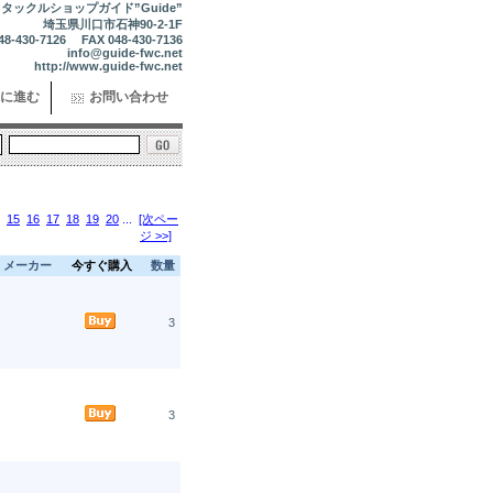
タックルショップガイド”Guide”
埼玉県川口市石神90-2-1F
48-430-7126 FAX 048-430-7136
info@guide-fwc.net
http://www.guide-fwc.net
に進む
お問い合わせ
15
16
17
18
19
20
...
[次ペー
ジ >>]
メーカー
今すぐ購入
数量
3
3