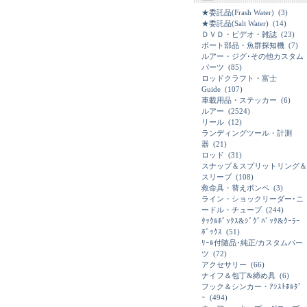
★委託品(Frash Water)
(3)
★委託品(Salt Water)
(14)
ＤＶＤ・ビデオ・雑誌
(23)
ボート部品・魚群探知機
(7)
ルアー・ジグ･その他カスタム
パーツ
(85)
ロッドクラフト・富士
Guide
(107)
車載用品・ステッカー
(6)
ルアー
(2524)
リール
(12)
ランディングツール・計測
器
(21)
ロッド
(31)
スナップ＆スプリットリング＆
スリーブ
(108)
救命具・替えボンベ
(3)
ライン・ショックリーダー･ニ
ードル・チューブ
(244)
ﾀｯｸﾙﾎﾞｯｸｽ&ｼﾞｸﾞﾊﾞｯｸ&ｸｰﾗｰ
ﾎﾞｯｸｽ
(51)
ﾘｰﾙ付随品･純正/カスタムパー
ツ
(72)
アクセサリー
(66)
ナイフ＆包丁&締め具
(6)
フック＆シンカー・ｱｼｽﾄﾎﾙﾀﾞ
ｰ
(494)