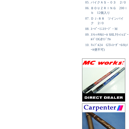
05.
パイクＡＳ－０３ ２/０
06.
ＢＯＵＺＲＩＮＧ 200ｌ
ｂ 12個入り
07.
ＤＪ-８８ ツインパイ
ク ２/０
08.
ｽｰﾊﾟｰﾐﾆｽﾘｰﾌﾞ・M
09.
ｽﾄﾚｯﾁﾎﾛｼｰﾙ SHLｸﾗｯｼｭｺﾞｰ
ﾙﾄﾞOGｵﾘｼﾞﾅﾙ
10.
ﾄﾚﾌﾞﾙ24 GTﾚｺｰﾀﾞｰ6/0(ﾒ
ｰﾙ便不可)