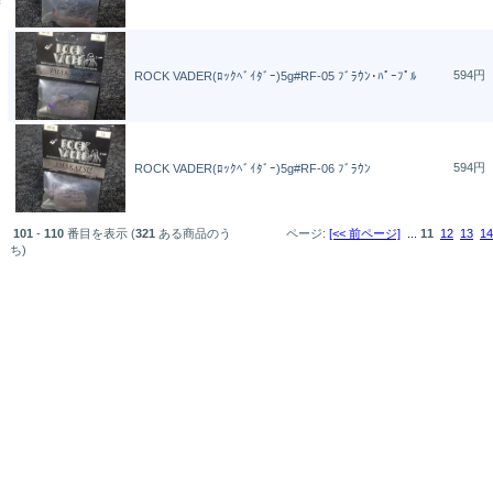
594円
ROCK VADER(ﾛｯｸﾍﾞｲﾀﾞｰ)5g#RF-05 ﾌﾞﾗｳﾝ･ﾊﾟｰﾌﾟﾙ
594円
ROCK VADER(ﾛｯｸﾍﾞｲﾀﾞｰ)5g#RF-06 ﾌﾞﾗｳﾝ
101
-
110
番目を表示 (
321
ある商品のう
ページ:
[<< 前ページ]
...
11
12
13
14
ち)