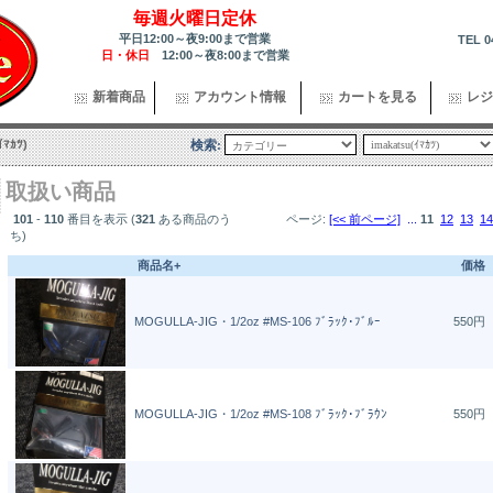
毎週火曜日定休
平日12:00～夜9:00まで営業
TEL 0
日・休日
12:00～夜8:00まで営業
新着商品
アカウント情報
カートを見る
レジ
ｲﾏｶﾂ)
検索:
取扱い商品
101
-
110
番目を表示 (
321
ある商品のう
ページ:
[<< 前ページ]
...
11
12
13
14
ち)
商品名+
価格
MOGULLA-JIG・1/2oz #MS-106 ﾌﾞﾗｯｸ･ﾌﾞﾙｰ
550円
MOGULLA-JIG・1/2oz #MS-108 ﾌﾞﾗｯｸ･ﾌﾞﾗｳﾝ
550円