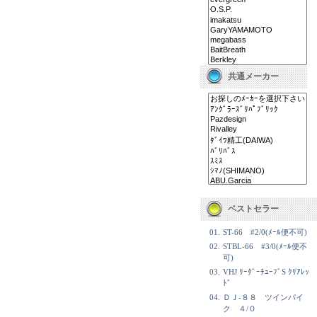
共通メーカー
ベストセラー
01.
ST-66 #2/0(ﾒｰﾙ便不可)
02.
STBL-66 #3/0(ﾒｰﾙ便不
可)
03.
VHJ ﾘｰﾀﾞｰﾁｭｰﾌﾞS ｸﾘｱﾚｯ
ﾄﾞ
04.
ＤＪ-８８ ツインパイ
ク ４/０