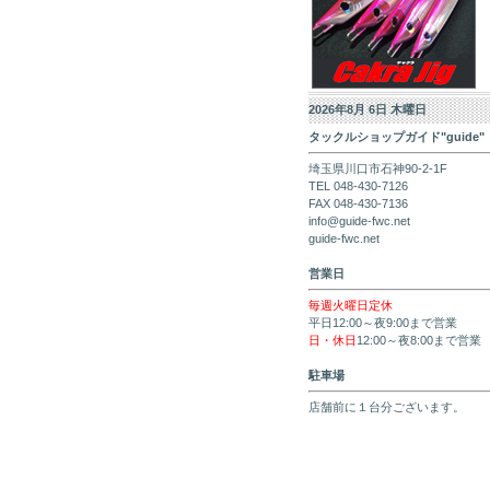
2026年8月 6日 木曜日
タックルショップガイド"guide"
埼玉県川口市石神90-2-1F
TEL 048-430-7126
FAX 048-430-7136
info@guide-fwc.net
guide-fwc.net
営業日
毎週火曜日定休
平日12:00～夜9:00まで営業
日・休日
12:00～夜8:00まで営業
駐車場
店舗前に１台分ございます。