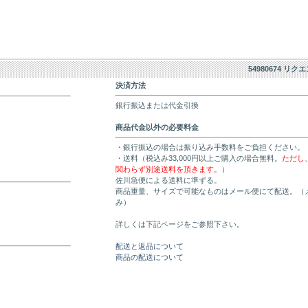
54980674 リク
決済方法
銀行振込または代金引換
商品代金以外の必要料金
・銀行振込の場合は振り込み手数料をご負担ください。
・送料（税込み33,000円以上ご購入の場合無料。
ただし
関わらず別途送料を頂きます。
）
佐川急便による送料に準ずる。
商品重量、サイズで可能なものはメール便にて配送。（
み）
詳しくは下記ページをご参照下さい。
配送と返品について
商品の配送について