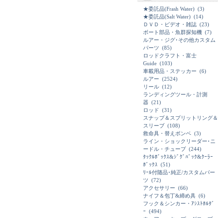
★委託品(Frash Water)
(3)
★委託品(Salt Water)
(14)
ＤＶＤ・ビデオ・雑誌
(23)
ボート部品・魚群探知機
(7)
ルアー・ジグ･その他カスタム
パーツ
(85)
ロッドクラフト・富士
Guide
(103)
車載用品・ステッカー
(6)
ルアー
(2524)
リール
(12)
ランディングツール・計測
器
(21)
ロッド
(31)
スナップ＆スプリットリング＆
スリーブ
(108)
救命具・替えボンベ
(3)
ライン・ショックリーダー･ニ
ードル・チューブ
(244)
ﾀｯｸﾙﾎﾞｯｸｽ&ｼﾞｸﾞﾊﾞｯｸ&ｸｰﾗｰ
ﾎﾞｯｸｽ
(51)
ﾘｰﾙ付随品･純正/カスタムパー
ツ
(72)
アクセサリー
(66)
ナイフ＆包丁&締め具
(6)
フック＆シンカー・ｱｼｽﾄﾎﾙﾀﾞ
ｰ
(494)