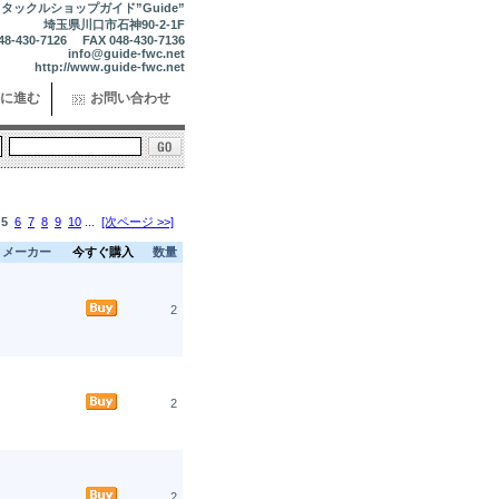
タックルショップガイド”Guide”
埼玉県川口市石神90-2-1F
48-430-7126 FAX 048-430-7136
info@guide-fwc.net
http://www.guide-fwc.net
に進む
お問い合わせ
5
6
7
8
9
10
...
[次ページ >>]
メーカー
今すぐ購入
数量
2
2
2