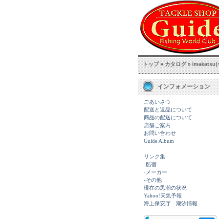
トップ
»
カタログ
»
imakatsu(
インフォメーション
ごあいさつ
配送と返品について
商品の配送について
店舗ご案内
お問い合わせ
Guide Album
リンク集
-船宿
-メーカー
-その他
現在の黒潮の状況
Yahoo!天気予報
海上保安庁 潮汐情報