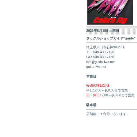
2026年8月 8日 土曜日
タックルショップガイド"guide"
埼玉県川口市石神90-2-1F
TEL 048-430-7126
FAX 048-430-7136
info@guide-fwc.net
guide-fwc.net
営業日
毎週火曜日定休
平日12:00～夜9:00まで営業
日・休日
12:00～夜8:00まで営業
駐車場
店舗前に１台分ございます。