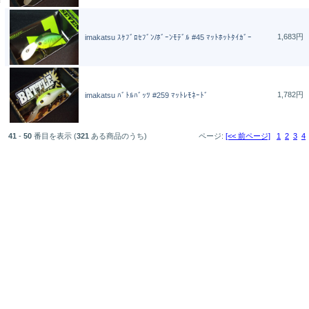
1,683円
imakatsu ｽｹﾌﾞﾛｾﾌﾞﾝ/ﾎﾞｰﾝﾓﾃﾞﾙ #45 ﾏｯﾄﾎｯﾄﾀｲｶﾞｰ
1,782円
imakatsu ﾊﾞﾄﾙﾊﾞｯﾂ #259 ﾏｯﾄﾚﾓﾈｰﾄﾞ
41
-
50
番目を表示 (
321
ある商品のうち)
ページ:
[<< 前ページ]
1
2
3
4