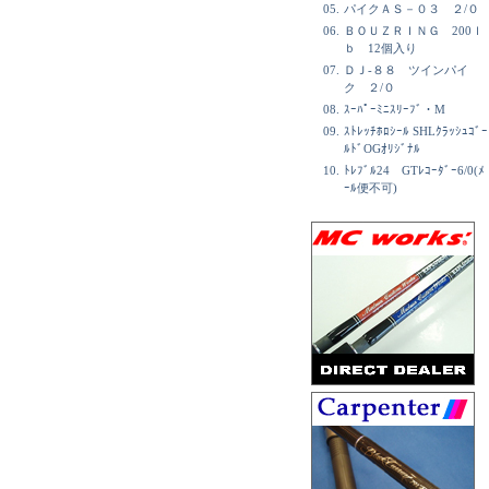
05.
パイクＡＳ－０３ ２/０
06.
ＢＯＵＺＲＩＮＧ 200ｌ
ｂ 12個入り
07.
ＤＪ-８８ ツインパイ
ク ２/０
08.
ｽｰﾊﾟｰﾐﾆｽﾘｰﾌﾞ・M
09.
ｽﾄﾚｯﾁﾎﾛｼｰﾙ SHLｸﾗｯｼｭｺﾞｰ
ﾙﾄﾞOGｵﾘｼﾞﾅﾙ
10.
ﾄﾚﾌﾞﾙ24 GTﾚｺｰﾀﾞｰ6/0(ﾒ
ｰﾙ便不可)