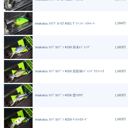
1,584円
imakatsu ｽｹｱﾌﾞﾛｰ57 #301 ｸﾞﾘｰﾝﾊﾞｯｸﾁｬｰﾄ
imakatsu ｽｹﾌﾞﾛｾﾌﾞﾝ #199 高滝ﾚｼﾞｪﾝﾄﾞ
1,683円
imakatsu ｽｹﾌﾞﾛｾﾌﾞﾝ #200 琵琶湖ﾚｼﾞｪﾝﾄﾞｸﾗｯｼｯｸ
1,683円
imakatsu ｽｹﾌﾞﾛｾﾌﾞﾝ #206 霞ﾜｶｻｷﾞ
1,683円
1,683円
imakatsu ｽｹﾌﾞﾛｾﾌﾞﾝ #259 ﾏｯﾄﾚﾓﾈｰﾄﾞ