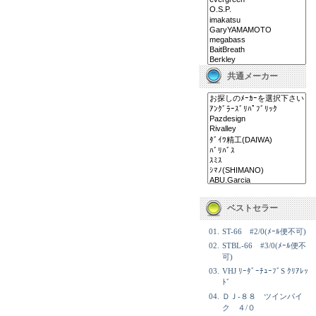
共通メーカー
ベストセラー
01.
ST-66 #2/0(ﾒｰﾙ便不可)
02.
STBL-66 #3/0(ﾒｰﾙ便不
可)
03.
VHJ ﾘｰﾀﾞｰﾁｭｰﾌﾞS ｸﾘｱﾚｯ
ﾄﾞ
04.
ＤＪ-８８ ツインパイ
ク ４/０