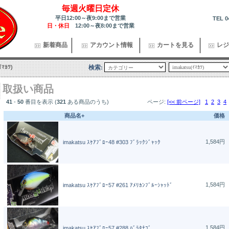
毎週火曜日定休
平日12:00～夜9:00まで営業
TEL 0
日・休日
12:00～夜8:00まで営業
新着商品
アカウント情報
カートを見る
レジ
ｲﾏｶﾂ)
検索:
取扱い商品
41
-
50
番目を表示 (
321
ある商品のうち)
ページ:
[<< 前ページ]
1
2
3
4
商品名+
価格
1,584円
imakatsu ｽｹｱﾌﾞﾛｰ48 #303 ﾌﾞﾗｯｸｼﾞｬｯｸ
1,584円
imakatsu ｽｹｱﾌﾞﾛｰ57 #261 ｱﾒﾘｶﾝﾌﾞﾙｰｼｬｯﾄﾞ
1,584円
imakatsu ｽｹｱﾌﾞﾛｰ57 #288 ﾊﾞﾗﾀﾅｺﾞ