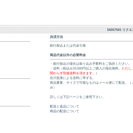
55057591 リク
決済方法
銀行振込または代金引換
商品代金以外の必要料金
・銀行振込の場合は振り込み手数料をご負担ください。
・送料（税込み33,000円以上ご購入の場合無料。
ただし
関わらず別途送料を頂きます。
）
佐川急便による送料に準ずる。
商品重量、サイズで可能なものはメール便にて配送。（
み）
詳しくは下記ページをご参照下さい。
配送と返品について
商品の配送について