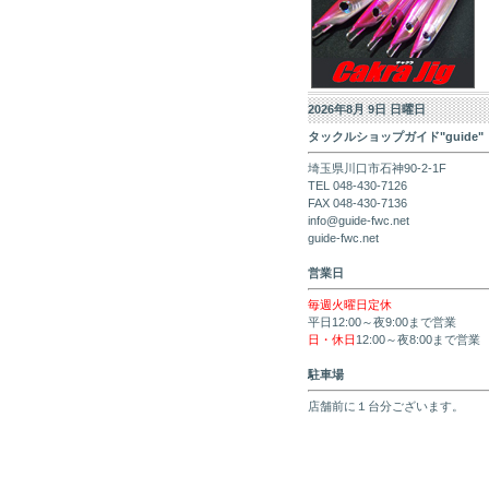
2026年8月 9日 日曜日
タックルショップガイド"guide"
埼玉県川口市石神90-2-1F
TEL 048-430-7126
FAX 048-430-7136
info@guide-fwc.net
guide-fwc.net
営業日
毎週火曜日定休
平日12:00～夜9:00まで営業
日・休日
12:00～夜8:00まで営業
駐車場
店舗前に１台分ございます。