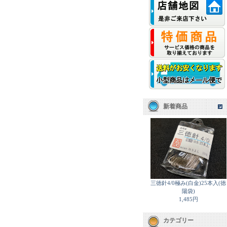
新着商品
三徳針4/0極み(白金)25本入(徳
陽袋)
1,485円
カテゴリー