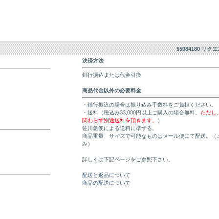
55084180 リク
決済方法
銀行振込または代金引換
商品代金以外の必要料金
・銀行振込の場合は振り込み手数料をご負担ください。
・送料（税込み33,000円以上ご購入の場合無料。
ただし
関わらず別途送料を頂きます。
）
佐川急便による送料に準ずる。
商品重量、サイズで可能なものはメール便にて配送。（
み）
詳しくは下記ページをご参照下さい。
配送と返品について
商品の配送について