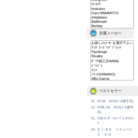
共通メーカー
ベストセラー
01.
ST-66 #2/0(ﾒｰﾙ便不可)
02.
STBL-66 #3/0(ﾒｰﾙ便不
可)
03.
VHJ ﾘｰﾀﾞｰﾁｭｰﾌﾞS ｸﾘｱﾚｯ
ﾄﾞ
04.
ＤＪ-８８ ツインパイ
ク ４/０