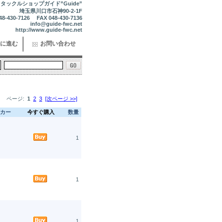
タックルショップガイド”Guide”
埼玉県川口市石神90-2-1F
48-430-7126 FAX 048-430-7136
info@guide-fwc.net
http://www.guide-fwc.net
に進む
お問い合わせ
ページ:
1
2
3
[次ページ >>]
カー
今すぐ購入
数量
1
1
1