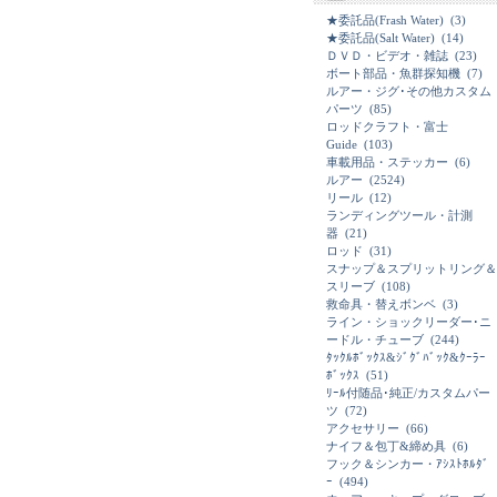
★委託品(Frash Water)
(3)
★委託品(Salt Water)
(14)
ＤＶＤ・ビデオ・雑誌
(23)
ボート部品・魚群探知機
(7)
ルアー・ジグ･その他カスタム
パーツ
(85)
ロッドクラフト・富士
Guide
(103)
車載用品・ステッカー
(6)
ルアー
(2524)
リール
(12)
ランディングツール・計測
器
(21)
ロッド
(31)
スナップ＆スプリットリング＆
スリーブ
(108)
救命具・替えボンベ
(3)
ライン・ショックリーダー･ニ
ードル・チューブ
(244)
ﾀｯｸﾙﾎﾞｯｸｽ&ｼﾞｸﾞﾊﾞｯｸ&ｸｰﾗｰ
ﾎﾞｯｸｽ
(51)
ﾘｰﾙ付随品･純正/カスタムパー
ツ
(72)
アクセサリー
(66)
ナイフ＆包丁&締め具
(6)
フック＆シンカー・ｱｼｽﾄﾎﾙﾀﾞ
ｰ
(494)