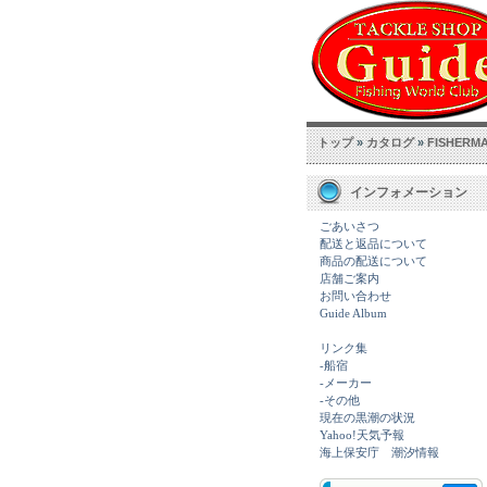
トップ
»
カタログ
»
FISHERMA
インフォメーション
ごあいさつ
配送と返品について
商品の配送について
店舗ご案内
お問い合わせ
Guide Album
リンク集
-船宿
-メーカー
-その他
現在の黒潮の状況
Yahoo!天気予報
海上保安庁 潮汐情報