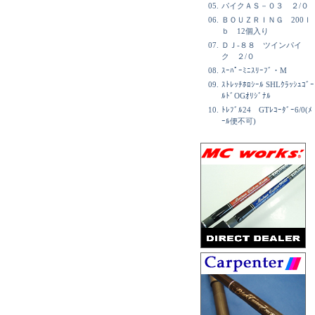
05.
パイクＡＳ－０３ ２/０
06.
ＢＯＵＺＲＩＮＧ 200ｌ
ｂ 12個入り
07.
ＤＪ-８８ ツインパイ
ク ２/０
08.
ｽｰﾊﾟｰﾐﾆｽﾘｰﾌﾞ・M
09.
ｽﾄﾚｯﾁﾎﾛｼｰﾙ SHLｸﾗｯｼｭｺﾞｰ
ﾙﾄﾞOGｵﾘｼﾞﾅﾙ
10.
ﾄﾚﾌﾞﾙ24 GTﾚｺｰﾀﾞｰ6/0(ﾒ
ｰﾙ便不可)