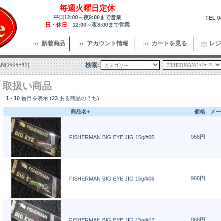
毎週火曜日定休
平日12:00～夜9:00まで営業
TEL 0
日・休日
12:00～夜8:00まで営業
新着商品
アカウント情報
カートを見る
レジ
N(ﾌｯｼｬｰﾏﾝ)
検索:
取扱い商品
1
-
10
番目を表示 (
23
ある商品のうち)
商品名+
価格
メー
968円
FISHERMAN BIG EYE JIG 15g/#05
968円
FISHERMAN BIG EYE JIG 15g/#06
968円
FISHERMAN BIG EYE JIG 15g/#12