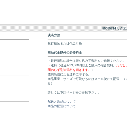
55055714 リク
決済方法
銀行振込または代金引換
商品代金以外の必要料金
・銀行振込の場合は振り込み手数料をご負担ください。
・送料（税込み33,000円以上ご購入の場合無料。
ただし
関わらず別途送料を頂きます。
）
佐川急便による送料に準ずる。
商品重量、サイズで可能なものはメール便にて配送。（
み）
詳しくは下記ページをご参照下さい。
配送と返品について
商品の配送について