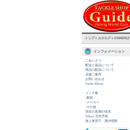
トップ
»
カタログ
»
OWNER(ｵｰ
インフォメーション
ごあいさつ
配送と返品について
商品の配送について
店舗ご案内
お問い合わせ
Guide Album
リンク集
-船宿
-メーカー
-その他
現在の黒潮の状況
Yahoo!天気予報
海上保安庁 潮汐情報