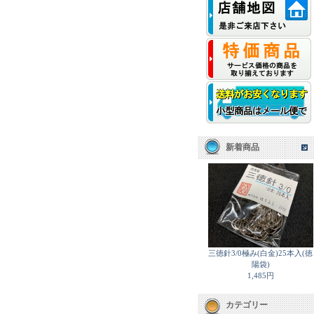
新着商品
三徳針3/0極み(白金)25本入(徳
陽袋)
1,485円
カテゴリー