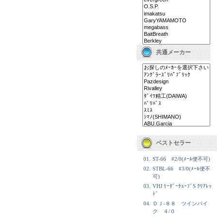
共通メーカー
ベストセラー
01.
ST-66 #2/0(ﾒｰﾙ便不可)
02.
STBL-66 #3/0(ﾒｰﾙ便不
可)
03.
VHJ ﾘｰﾀﾞｰﾁｭｰﾌﾞS ｸﾘｱﾚｯ
ﾄﾞ
04.
ＤＪ-８８ ツインパイ
ク ４/０