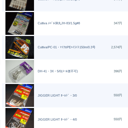
Cultiva ﾒﾊﾞﾙ弾丸JH-83/1.5g#8
347円
Cultiva/PC-01・ﾏｲｸﾛPEﾊｲﾗｲﾄ150m/0.3号
2,574円
DH-41・3X・5/0(ﾒｰﾙ便不可)
396円
550円
JIGGER LIGHT ﾎｰﾙﾄﾞ・3/0
550円
JIGGER LIGHT ﾎｰﾙﾄﾞ・4/0