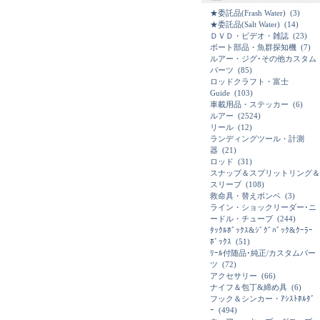
★委託品(Frash Water)
(3)
★委託品(Salt Water)
(14)
ＤＶＤ・ビデオ・雑誌
(23)
ボート部品・魚群探知機
(7)
ルアー・ジグ･その他カスタム
パーツ
(85)
ロッドクラフト・富士
Guide
(103)
車載用品・ステッカー
(6)
ルアー
(2524)
リール
(12)
ランディングツール・計測
器
(21)
ロッド
(31)
スナップ＆スプリットリング＆
スリーブ
(108)
救命具・替えボンベ
(3)
ライン・ショックリーダー･ニ
ードル・チューブ
(244)
ﾀｯｸﾙﾎﾞｯｸｽ&ｼﾞｸﾞﾊﾞｯｸ&ｸｰﾗｰ
ﾎﾞｯｸｽ
(51)
ﾘｰﾙ付随品･純正/カスタムパー
ツ
(72)
アクセサリー
(66)
ナイフ＆包丁&締め具
(6)
フック＆シンカー・ｱｼｽﾄﾎﾙﾀﾞ
ｰ
(494)