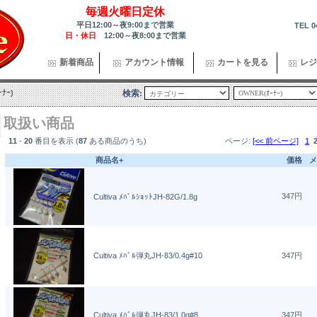
毎週火曜日定休
平日12:00～夜9:00まで営業
TEL 0
日・休日
12:00～夜8:00まで営業
新着商品
アカウント情報
カートを見る
レジ
ﾅｰ)
検索:
取扱い商品
11
-
20
番目を表示 (
87
ある商品のうち)
ページ:
[<< 前ページ]
1
商品名+
価格
メ
347円
Cultiva ﾒﾊﾞﾙｼｮｯﾄJH-82G/1.8g
Cultiva ﾒﾊﾞﾙ弾丸JH-83/0.4g#10
347円
Cultiva ﾒﾊﾞﾙ弾丸JH-83/1.0g#8
347円