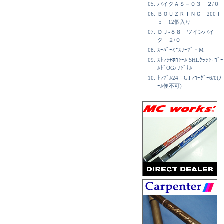
05.
パイクＡＳ－０３ ２/０
06.
ＢＯＵＺＲＩＮＧ 200ｌ
ｂ 12個入り
07.
ＤＪ-８８ ツインパイ
ク ２/０
08.
ｽｰﾊﾟｰﾐﾆｽﾘｰﾌﾞ・M
09.
ｽﾄﾚｯﾁﾎﾛｼｰﾙ SHLｸﾗｯｼｭｺﾞｰ
ﾙﾄﾞOGｵﾘｼﾞﾅﾙ
10.
ﾄﾚﾌﾞﾙ24 GTﾚｺｰﾀﾞｰ6/0(ﾒ
ｰﾙ便不可)