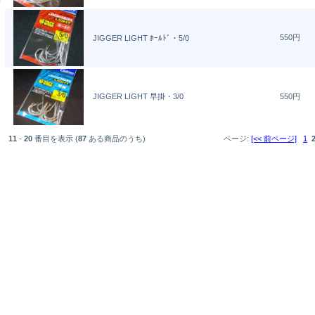
550円
JIGGER LIGHT ﾎｰﾙﾄﾞ・5/0
JIGGER LIGHT 早掛・3/0
550円
11
-
20
番目を表示 (
87
ある商品のうち)
ページ:
[<< 前ページ]
1