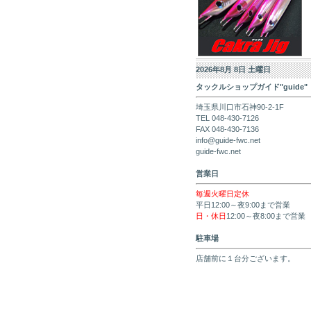
2026年8月 8日 土曜日
タックルショップガイド"guide"
埼玉県川口市石神90-2-1F
TEL 048-430-7126
FAX 048-430-7136
info@guide-fwc.net
guide-fwc.net
営業日
毎週火曜日定休
平日12:00～夜9:00まで営業
日・休日
12:00～夜8:00まで営業
駐車場
店舗前に１台分ございます。