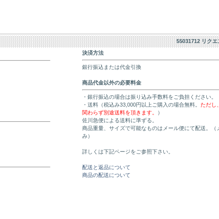
55031712 リク
決済方法
銀行振込または代金引換
商品代金以外の必要料金
・銀行振込の場合は振り込み手数料をご負担ください。
・送料（税込み33,000円以上ご購入の場合無料。
ただし
関わらず別途送料を頂きます。
）
佐川急便による送料に準ずる。
商品重量、サイズで可能なものはメール便にて配送。（
み）
詳しくは下記ページをご参照下さい。
配送と返品について
商品の配送について