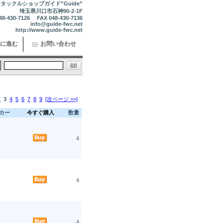
タックルショップガイド”Guide”
埼玉県川口市石神90-2-1F
48-430-7126 FAX 048-430-7136
info@guide-fwc.net
http://www.guide-fwc.net
に進む
お問い合わせ
2
3
4
5
6
7
8
9
[次ページ >>]
カー
今すぐ購入
数量
4
4
4