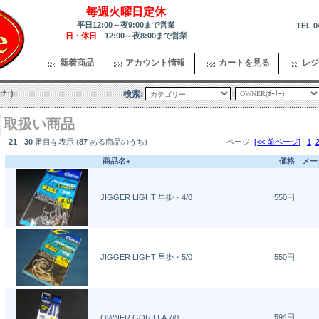
毎週火曜日定休
平日12:00～夜9:00まで営業
TEL 0
日・休日
12:00～夜8:00まで営業
新着商品
アカウント情報
カートを見る
レジ
ﾅｰ)
検索:
取扱い商品
21
-
30
番目を表示 (
87
ある商品のうち)
ページ:
[<< 前ページ]
1
商品名+
価格
メー
JIGGER LIGHT 早掛・4/0
550円
JIGGER LIGHT 早掛・5/0
550円
594円
OWNER GORILLA 7/0