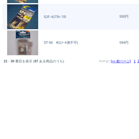
550円
SJF-41TN･7/0
ST-56 #1(ﾒｰﾙ便不可)
594円
21
-
30
番目を表示 (
87
ある商品のうち)
ページ:
[<< 前ページ]
1