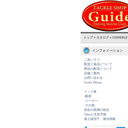
トップ
»
カタログ
»
OWNER(ｵｰ
インフォメーション
ごあいさつ
配送と返品について
商品の配送について
店舗ご案内
お問い合わせ
Guide Album
リンク集
-船宿
-メーカー
-その他
現在の黒潮の状況
Yahoo!天気予報
海上保安庁 潮汐情報