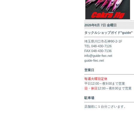
2026年8月 7日 金曜日
タックルショップガイド"guide"
埼玉県川口市石神90-2-1F
TEL 048-430-7126
FAX 048-430-7136
info@guide-fwc.net
guide-fwc.net
営業日
毎週火曜日定休
平日12:00～夜9:00まで営業
日・休日
12:00～夜8:00まで営業
駐車場
店舗前に１台分ございます。