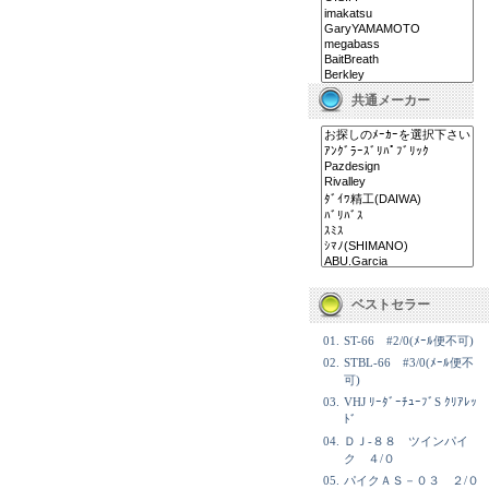
共通メーカー
ベストセラー
01.
ST-66 #2/0(ﾒｰﾙ便不可)
02.
STBL-66 #3/0(ﾒｰﾙ便不
可)
03.
VHJ ﾘｰﾀﾞｰﾁｭｰﾌﾞS ｸﾘｱﾚｯ
ﾄﾞ
04.
ＤＪ-８８ ツインパイ
ク ４/０
05.
パイクＡＳ－０３ ２/０