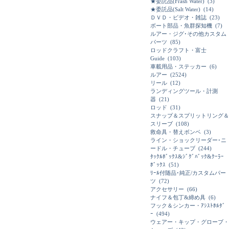
★委託品(Frash Water)
(3)
★委託品(Salt Water)
(14)
ＤＶＤ・ビデオ・雑誌
(23)
ボート部品・魚群探知機
(7)
ルアー・ジグ･その他カスタム
パーツ
(85)
ロッドクラフト・富士
Guide
(103)
車載用品・ステッカー
(6)
ルアー
(2524)
リール
(12)
ランディングツール・計測
器
(21)
ロッド
(31)
スナップ＆スプリットリング＆
スリーブ
(108)
救命具・替えボンベ
(3)
ライン・ショックリーダー･ニ
ードル・チューブ
(244)
ﾀｯｸﾙﾎﾞｯｸｽ&ｼﾞｸﾞﾊﾞｯｸ&ｸｰﾗｰ
ﾎﾞｯｸｽ
(51)
ﾘｰﾙ付随品･純正/カスタムパー
ツ
(72)
アクセサリー
(66)
ナイフ＆包丁&締め具
(6)
フック＆シンカー・ｱｼｽﾄﾎﾙﾀﾞ
ｰ
(494)
ウェアー・キップ・グローブ・