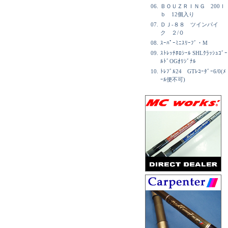
06.
ＢＯＵＺＲＩＮＧ 200ｌ
ｂ 12個入り
07.
ＤＪ-８８ ツインパイ
ク ２/０
08.
ｽｰﾊﾟｰﾐﾆｽﾘｰﾌﾞ・M
09.
ｽﾄﾚｯﾁﾎﾛｼｰﾙ SHLｸﾗｯｼｭｺﾞｰ
ﾙﾄﾞOGｵﾘｼﾞﾅﾙ
10.
ﾄﾚﾌﾞﾙ24 GTﾚｺｰﾀﾞｰ6/0(ﾒ
ｰﾙ便不可)