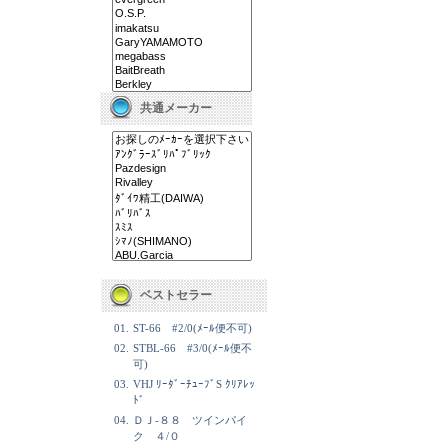
共通メーカー
ベストセラー
01.
ST-66 #2/0(ﾒｰﾙ便不可)
02.
STBL-66 #3/0(ﾒｰﾙ便不
可)
03.
VHJ ﾘｰﾀﾞｰﾁｭｰﾌﾞS ｸﾘｱﾚｯ
ﾄﾞ
04.
ＤＪ-８８ ツインパイ
ク ４/０