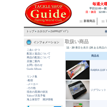
毎週火
平日12:00～夜
日・休日
12:00
新着商品
トップ
»
カタログ
»
ZAPPU(ｻﾞｯﾌﾟ)
取扱い商品
インフォメーション
11
-
20
番目を表示 (
20
ある商品の
ごあいさつ
配送と返品について
商品名
商品の配送について
店舗ご案内
お問い合わせ
Guide Album
RABRA 110F
リンク集
-船宿
-メーカー
-その他
ジグワレット
現在の黒潮の状況
Yahoo!天気予報
海上保安庁 潮汐情報