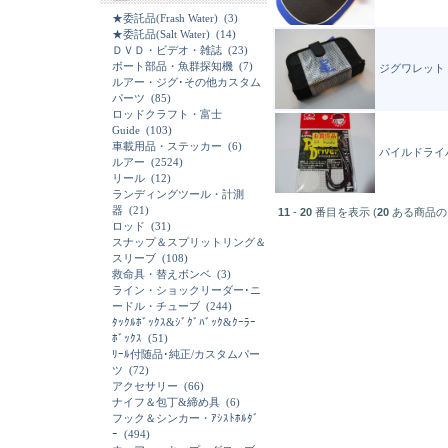
★委託品(Frash Water)
(3)
★委託品(Salt Water)
(14)
ＤＶＤ・ビデオ・雑誌
(23)
ボート部品・魚群探知機
(7)
ジグワレット
ルアー・ジグ･その他カスタム
パーツ
(85)
ロッドクラフト・富士
Guide
(103)
車載用品・ステッカー
(6)
パイルドライ
ルアー
(2524)
リール
(12)
ランディングツール・計測
器
(21)
11
-
20
番目を表示 (
20
ある商品の
ロッド
(31)
スナップ＆スプリットリング＆
スリーブ
(108)
救命具・替えボンベ
(3)
ライン・ショックリーダー･ニ
ードル・チューブ
(244)
ﾀｯｸﾙﾎﾞｯｸｽ&ｼﾞｸﾞﾊﾞｯｸ&ｸｰﾗｰ
ﾎﾞｯｸｽ
(51)
ﾘｰﾙ付随品･純正/カスタムパー
ツ
(72)
アクセサリー
(66)
ナイフ＆包丁&締め具
(6)
フック＆シンカー・ｱｼｽﾄﾎﾙﾀﾞ
ｰ
(494)