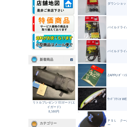
ダウンショッ
パイルドライ
パイルドライ
新着商品
ZAPPU ﾎﾞｰﾝﾗ
ｳｯﾄﾞﾃｸﾆｶ WE
リトルプレゼンツ EIガード(エ
イガード)
8,580円
ＰＳＬ クー
カテゴリー
ー