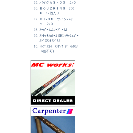
05.
パイクＡＳ－０３ ２/０
06.
ＢＯＵＺＲＩＮＧ 200ｌ
ｂ 12個入り
07.
ＤＪ-８８ ツインパイ
ク ２/０
08.
ｽｰﾊﾟｰﾐﾆｽﾘｰﾌﾞ・M
09.
ｽﾄﾚｯﾁﾎﾛｼｰﾙ SHLｸﾗｯｼｭｺﾞｰ
ﾙﾄﾞOGｵﾘｼﾞﾅﾙ
10.
ﾄﾚﾌﾞﾙ24 GTﾚｺｰﾀﾞｰ6/0(ﾒ
ｰﾙ便不可)