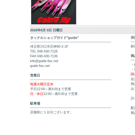
2026年8月 9日 日曜日
決
タックルショップガイド"guide"
銀
埼玉県川口市石神90-2-1F
TEL 048-430-7126
商
FAX 048-430-7136
info@guide-fwc.net
・
guide-fwc.net
・
関
営業日
佐
商
毎週火曜日定休
み
平日12:00～夜9:00まで営業
日・休日
12:00～夜8:00まで営業
詳
駐車場
配
店舗前に１台分ございます。
商