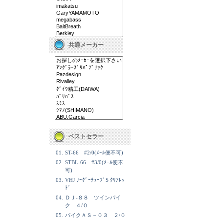
共通メーカー
ベストセラー
01.
ST-66 #2/0(ﾒｰﾙ便不可)
02.
STBL-66 #3/0(ﾒｰﾙ便不
可)
03.
VHJ ﾘｰﾀﾞｰﾁｭｰﾌﾞS ｸﾘｱﾚｯ
ﾄﾞ
04.
ＤＪ-８８ ツインパイ
ク ４/０
05.
パイクＡＳ－０３ ２/０