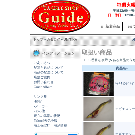
毎週火
平日12:00～夜
日・休日
12:00
新着商品
トップ
»
カタログ
»
UNITIKA
取扱い商品
インフォメーション
1
-
5
番目を表示 (
5
ある商品のうち
ごあいさつ
配送と返品について
商品名+
商品の配送について
店舗ご案内
お問い合わせ
ｷｬｽﾃｨﾝｸﾞｴｷ
Guide Album
リンク集
-船宿
-メーカー
エギエスツー
-その他
現在の黒潮の状況
Yahoo!天気予報
海上保安庁 潮汐情報
エギエスツー