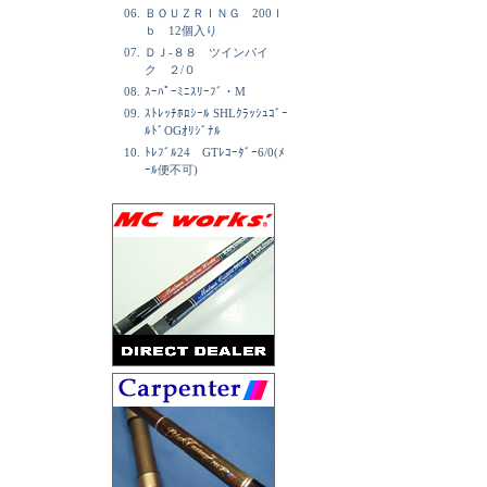
06.
ＢＯＵＺＲＩＮＧ 200ｌ
ｂ 12個入り
07.
ＤＪ-８８ ツインパイ
ク ２/０
08.
ｽｰﾊﾟｰﾐﾆｽﾘｰﾌﾞ・M
09.
ｽﾄﾚｯﾁﾎﾛｼｰﾙ SHLｸﾗｯｼｭｺﾞｰ
ﾙﾄﾞOGｵﾘｼﾞﾅﾙ
10.
ﾄﾚﾌﾞﾙ24 GTﾚｺｰﾀﾞｰ6/0(ﾒ
ｰﾙ便不可)