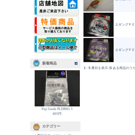
エギングＰＥ-
エギングＰＥ1
新着商品
1
-
5
番目を表示 (
5
ある商品のうち
Fuji Guide PLDBSG 5
605円
カテゴリー