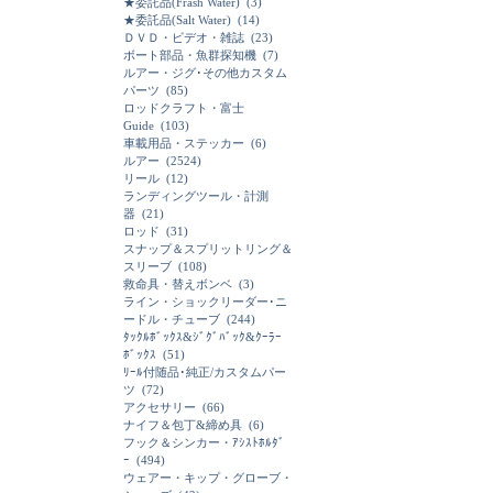
★委託品(Frash Water)
(3)
★委託品(Salt Water)
(14)
ＤＶＤ・ビデオ・雑誌
(23)
ボート部品・魚群探知機
(7)
ルアー・ジグ･その他カスタム
パーツ
(85)
ロッドクラフト・富士
Guide
(103)
車載用品・ステッカー
(6)
ルアー
(2524)
リール
(12)
ランディングツール・計測
器
(21)
ロッド
(31)
スナップ＆スプリットリング＆
スリーブ
(108)
救命具・替えボンベ
(3)
ライン・ショックリーダー･ニ
ードル・チューブ
(244)
ﾀｯｸﾙﾎﾞｯｸｽ&ｼﾞｸﾞﾊﾞｯｸ&ｸｰﾗｰ
ﾎﾞｯｸｽ
(51)
ﾘｰﾙ付随品･純正/カスタムパー
ツ
(72)
アクセサリー
(66)
ナイフ＆包丁&締め具
(6)
フック＆シンカー・ｱｼｽﾄﾎﾙﾀﾞ
ｰ
(494)
ウェアー・キップ・グローブ・