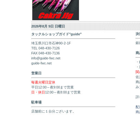
2026年8月 9日 日曜日
決
タックルショップガイド"guide"
銀
埼玉県川口市石神90-2-1F
TEL 048-430-7126
商
FAX 048-430-7136
info@guide-fwc.net
・
guide-fwc.net
・
関
営業日
佐
商
毎週火曜日定休
み
平日12:00～夜9:00まで営業
日・休日
12:00～夜8:00まで営業
詳
駐車場
配
店舗前に１台分ございます。
商