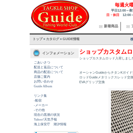
毎週火
平日12:00～夜
日・休日
12:00
新着商品
トップ
»
カタログ
»
GUIDE情報
ショップカスタムロ
インフォメーション
ショップカスタムロッド入荷しまし
ごあいさつ
配送と返品について
商品の配送について
オーシャンGuideからチタンKガイ
店舗ご案内
ロッドGuideメタリックスレッド交
お問い合わせ
EVAグリップ交換
Guide Album
リンク集
-船宿
-メーカー
-その他
現在の黒潮の状況
Yahoo!天気予報
海上保安庁 潮汐情報