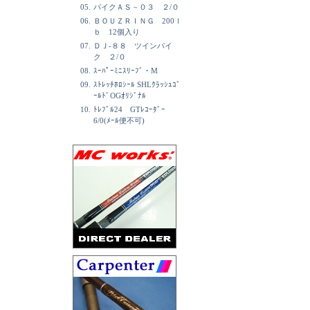
05.
パイクＡＳ－０３ ２/０
06.
ＢＯＵＺＲＩＮＧ 200ｌ
ｂ 12個入り
07.
ＤＪ-８８ ツインパイ
ク ２/０
08.
ｽｰﾊﾟｰﾐﾆｽﾘｰﾌﾞ・M
09.
ｽﾄﾚｯﾁﾎﾛｼｰﾙ SHLｸﾗｯｼｭｺﾞ
ｰﾙﾄﾞOGｵﾘｼﾞﾅﾙ
10.
ﾄﾚﾌﾞﾙ24 GTﾚｺｰﾀﾞｰ
6/0(ﾒｰﾙ便不可)