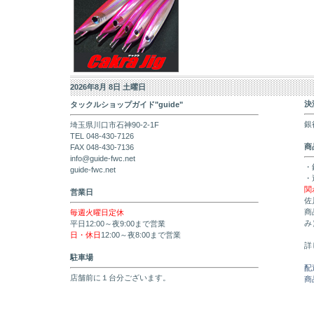
2026年8月 8日 土曜日
決
タックルショップガイド"guide"
銀
埼玉県川口市石神90-2-1F
TEL 048-430-7126
商
FAX 048-430-7136
info@guide-fwc.net
・
guide-fwc.net
・
関
営業日
佐
商
毎週火曜日定休
み
平日12:00～夜9:00まで営業
日・休日
12:00～夜8:00まで営業
詳
駐車場
配
店舗前に１台分ございます。
商