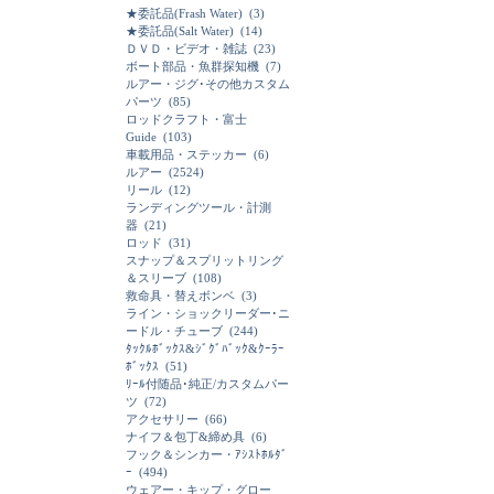
★委託品(Frash Water)
(3)
★委託品(Salt Water)
(14)
ＤＶＤ・ビデオ・雑誌
(23)
ボート部品・魚群探知機
(7)
ルアー・ジグ･その他カスタム
パーツ
(85)
ロッドクラフト・富士
Guide
(103)
車載用品・ステッカー
(6)
ルアー
(2524)
リール
(12)
ランディングツール・計測
器
(21)
ロッド
(31)
スナップ＆スプリットリング
＆スリーブ
(108)
救命具・替えボンベ
(3)
ライン・ショックリーダー･ニ
ードル・チューブ
(244)
ﾀｯｸﾙﾎﾞｯｸｽ&ｼﾞｸﾞﾊﾞｯｸ&ｸｰﾗｰ
ﾎﾞｯｸｽ
(51)
ﾘｰﾙ付随品･純正/カスタムパー
ツ
(72)
アクセサリー
(66)
ナイフ＆包丁&締め具
(6)
フック＆シンカー・ｱｼｽﾄﾎﾙﾀﾞ
ｰ
(494)
ウェアー・キップ・グロー