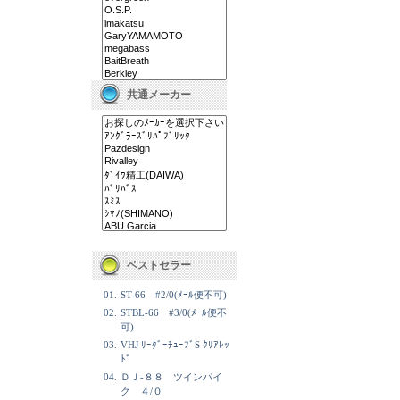
共通メーカー
ベストセラー
01.
ST-66 #2/0(ﾒｰﾙ便不可)
02.
STBL-66 #3/0(ﾒｰﾙ便不
可)
03.
VHJ ﾘｰﾀﾞｰﾁｭｰﾌﾞS ｸﾘｱﾚｯ
ﾄﾞ
04.
ＤＪ-８８ ツインパイ
ク ４/０