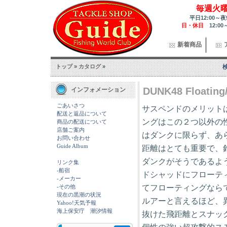
毎週火
平日12:00～夜
日・休日
12:00
新着商品
トップ
»
カタログ
»
DUNK48 Floating/
インフォメーション
ごあいさつ
サスペンドのメリット
配送と返品について
ングはこの２つ以外の
商品の配送について
店舗ご案内
はダンクに限らず、あ
お問い合わせ
Guide Album
距離はとても重要で、
ダンクがそうであるよ
リンク集
-船宿
ドシャッドにフローテ
-メーカー
てフローティングなら
-その他
現在の黒潮の状況
ルアーと言えるほど、
Yahoo!天気予報
海上保安庁 潮汐情報
抜けた飛距離とスナッ