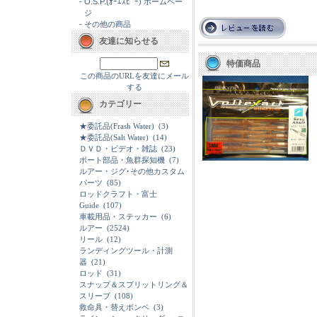
-
O.S.P.(ｵｰｴｽﾋﾟｰ) ホームペー
ジ
-
その他の商品
友達に知らせる
特価商品
この商品のURLを友達にメール
する
カテゴリー
★委託品(Frash Water)
(3)
★委託品(Salt Water)
(14)
ＤＶＤ・ビデオ・雑誌
(23)
ボート部品・魚群探知機
(7)
ルアー・ジグ･その他カスタム
パーツ
(85)
ロッドクラフト・富士
Guide
(107)
車載用品・ステッカー
(6)
ルアー
(2524)
リール
(12)
ランディングツール・計測
器
(21)
ロッド
(31)
スナップ＆スプリットリング＆
スリーブ
(108)
救命具・替えボンベ
(3)