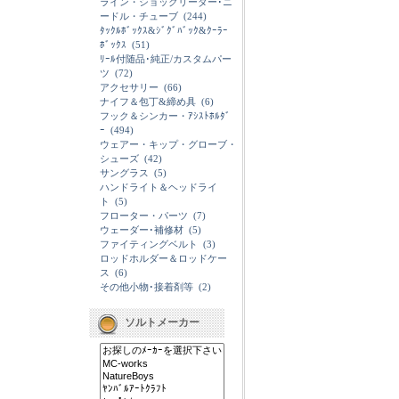
ライン・ショックリーダー･ニ
ードル・チューブ
(244)
ﾀｯｸﾙﾎﾞｯｸｽ&ｼﾞｸﾞﾊﾞｯｸ&ｸｰﾗｰ
ﾎﾞｯｸｽ
(51)
ﾘｰﾙ付随品･純正/カスタムパー
ツ
(72)
アクセサリー
(66)
ナイフ＆包丁&締め具
(6)
フック＆シンカー・ｱｼｽﾄﾎﾙﾀﾞ
ｰ
(494)
ウェアー・キップ・グローブ・
シューズ
(42)
サングラス
(5)
ハンドライト＆ヘッドライ
ト
(5)
フローター・パーツ
(7)
ウェーダー･補修材
(5)
ファイティングベルト
(3)
ロッドホルダー＆ロッドケー
ス
(6)
その他小物･接着剤等
(2)
ソルトメーカー