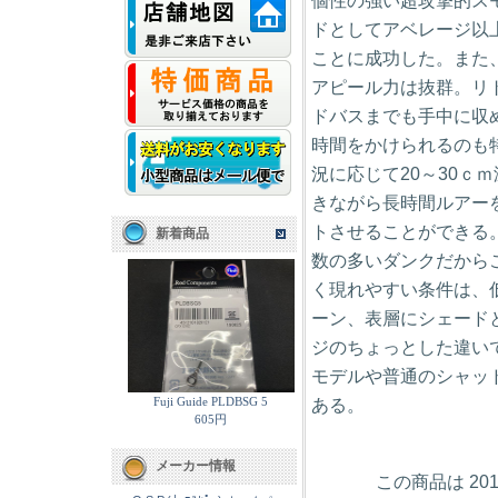
個性の強い超攻撃的ス
ドとしてアベレージ以
ことに成功した。また
アピール力は抜群。リ
ドバスまでも手中に収
時間をかけられるのも
況に応じて20～30ｃ
きながら長時間ルアー
トさせることができる
新着商品
数の多いダンクだから
く現れやすい条件は、
ーン、表層にシェード
ジのちょっとした違い
モデルや普通のシャッドで
Fuji Guide PLDBSG 5
ある。
605円
メーカー情報
この商品は 20