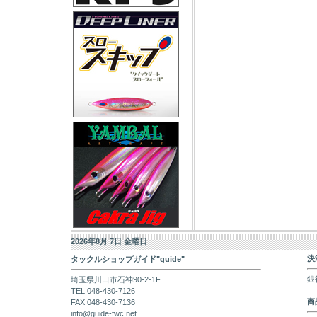
2026年8月 7日 金曜日
決
タックルショップガイド"guide"
銀
埼玉県川口市石神90-2-1F
TEL 048-430-7126
商
FAX 048-430-7136
info@guide-fwc.net