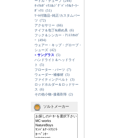
ードル・チューブ
(244)
ﾀｯｸﾙﾎﾞｯｸｽ&ｼﾞｸﾞﾊﾞｯｸ&ｸｰﾗｰ
ﾎﾞｯｸｽ
(51)
ﾘｰﾙ付随品･純正/カスタムパー
ツ
(72)
アクセサリー
(66)
ナイフ＆包丁&締め具
(6)
フック＆シンカー・ｱｼｽﾄﾎﾙﾀﾞ
ｰ
(494)
ウェアー・キップ・グローブ・
シューズ
(42)
+ サングラス
(5)
ハンドライト＆ヘッドライ
ト
(5)
フローター・パーツ
(7)
ウェーダー･補修材
(5)
ファイティングベルト
(3)
ロッドホルダー＆ロッドケー
ス
(6)
その他小物･接着剤等
(2)
ソルトメーカー