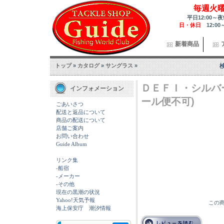
毎週火
平日12:00～夜
日・休日
12:00
新着商品
トップ
»
カタログ
»
サングラス
»
ＤＥＦＩ・シルバ
インフォメーション
ール便不可)
ごあいさつ
配送と返品について
商品の配送について
店舗ご案内
お問い合わせ
Guide Album
リンク集
-船宿
-メーカー
-その他
現在の黒潮の状況
Yahoo!天気予報
この商
海上保安庁 潮汐情報