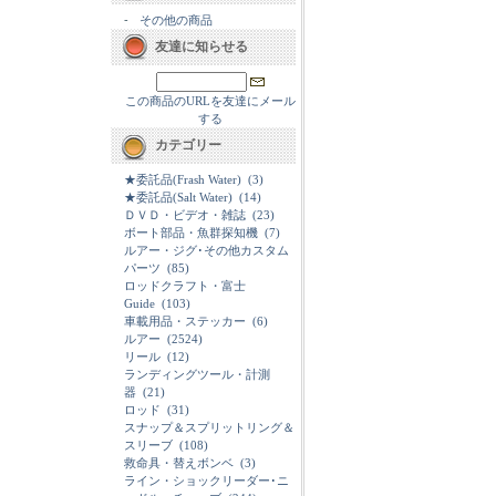
-
その他の商品
友達に知らせる
この商品のURLを友達にメール
する
カテゴリー
★委託品(Frash Water)
(3)
★委託品(Salt Water)
(14)
ＤＶＤ・ビデオ・雑誌
(23)
ボート部品・魚群探知機
(7)
ルアー・ジグ･その他カスタム
パーツ
(85)
ロッドクラフト・富士
Guide
(103)
車載用品・ステッカー
(6)
ルアー
(2524)
リール
(12)
ランディングツール・計測
器
(21)
ロッド
(31)
スナップ＆スプリットリング＆
スリーブ
(108)
救命具・替えボンベ
(3)
ライン・ショックリーダー･ニ