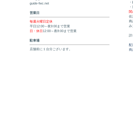
・
guide-fwc.net
・
関
営業日
佐
商
毎週火曜日定休
み
平日12:00～夜9:00まで営業
日・休日
12:00～夜8:00まで営業
詳
駐車場
配
店舗前に１台分ございます。
商