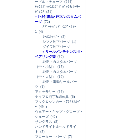
ードル・チューブ
(244)
ﾀｯｸﾙﾎﾞｯｸｽ&ｼﾞｸﾞﾊﾞｯｸ&ｸｰﾗｰ
ﾎﾞｯｸｽ
(51)
+ ﾘｰﾙ付随品･純正/カスタムパ
ーツ
(72)
ｽﾌﾟｰﾙﾊﾞﾝﾄﾞ･ｽﾌﾟｰﾙｹｰ
ｽ
(4)
ﾘｰﾙｽﾄｯﾊﾟｰ
(2)
シマノ純正パーツ
(1)
ダイワ純正パーツ
+ リールメンテナンス用・
ベアリング等
(30)
純正・カスタムパーツ
（中・小型）
(15)
純正・カスタムパーツ
（中・大型）
(19)
純正・電動リールパー
ツ
(1)
アクセサリー
(66)
ナイフ＆包丁&締め具
(6)
フック＆シンカー・ｱｼｽﾄﾎﾙﾀﾞ
ｰ
(494)
ウェアー・キップ・グローブ・
シューズ
(42)
サングラス
(5)
ハンドライト＆ヘッドライ
ト
(5)
フローター・パーツ
(7)