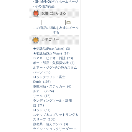
-
SHIMANO(ｼﾏﾉ) ホームページ
-
その他の商品
友達に知らせる
この商品のURLを友達にメール
する
カテゴリー
★委託品(Frash Water)
(3)
★委託品(Salt Water)
(14)
ＤＶＤ・ビデオ・雑誌
(23)
ボート部品・魚群探知機
(7)
ルアー・ジグ･その他カスタム
パーツ
(85)
ロッドクラフト・富士
Guide
(103)
車載用品・ステッカー
(6)
ルアー
(2524)
リール
(12)
ランディングツール・計測
器
(21)
ロッド
(31)
スナップ＆スプリットリング＆
スリーブ
(108)
救命具・替えボンベ
(3)
ライン・ショックリーダー･ニ