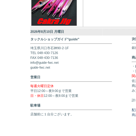
2026年8月10日 月曜日
決
タックルショップガイド"guide"
銀
埼玉県川口市石神90-2-1F
TEL 048-430-7126
商
FAX 048-430-7136
info@guide-fwc.net
・
guide-fwc.net
・
関
営業日
佐
商
毎週火曜日定休
み
平日12:00～夜9:00まで営業
日・休日
12:00～夜8:00まで営業
詳
駐車場
配
店舗前に１台分ございます。
商