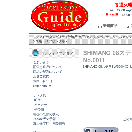
毎週火
平日12:00～夜
日・休日
12:00
新着商品
トップ
»
カタログ
»
ﾘｰﾙ付随品･純正/カスタムパーツ
»
リールメンテ
ンス用・ベアリング等
»
SHIMANO 08ス
インフォメーション
No.0011
ごあいさつ
SHIMANO 08ステラSW1000XG S
配送と返品について
商品の配送について
店舗ご案内
お問い合わせ
Guide Album
リンク集
-船宿
-メーカー
-その他
現在の黒潮の状況
Yahoo!天気予報
この商
海上保安庁 潮汐情報