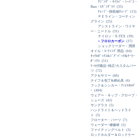
ｱｼﾞﾝｸﾞ・ﾀｲﾗﾊﾞ・ｼｰﾊﾞｽ・
Bass・ｴｷﾞﾝｸﾞﾗｲ
(35)
ﾁｭｰﾌﾞ･熱収縮ﾁｭｰﾌﾞ
(13)
ＰＥライン・コーティン
グライン
(25)
アシストライン・ワイヤ
ー・ニードル
(31)
ナイロン・X-TEX
(39)
+ フロロカーボン
(37)
ショックリーダー・潤滑
オイル・ｺｰﾃｨﾝｸﾞ用品
(64)
ﾀｯｸﾙﾎﾞｯｸｽ&ｼﾞｸﾞﾊﾞｯｸ&ｸｰﾗｰ
ﾎﾞｯｸｽ
(51)
ﾘｰﾙ付随品･純正/カスタムパー
ツ
(72)
アクセサリー
(66)
ナイフ＆包丁&締め具
(6)
フック＆シンカー・ｱｼｽﾄﾎﾙﾀﾞ
ｰ
(494)
ウェアー・キップ・グローブ・
シューズ
(42)
サングラス
(5)
ハンドライト＆ヘッドライ
ト
(5)
フローター・パーツ
(7)
ウェーダー･補修材
(5)
ファイティングベルト
(3)
ロッドホルダー＆ロッドケー