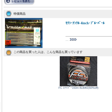
特価商品
ｾｸｼｰｱﾝｸﾙ 4inch･ﾌﾞﾙｰﾊﾟｰﾙ
....
この商品を買った人は、こんな商品も買っています
FC ｽﾅｲﾊﾟｰ150m 8LB/#2(60%off)