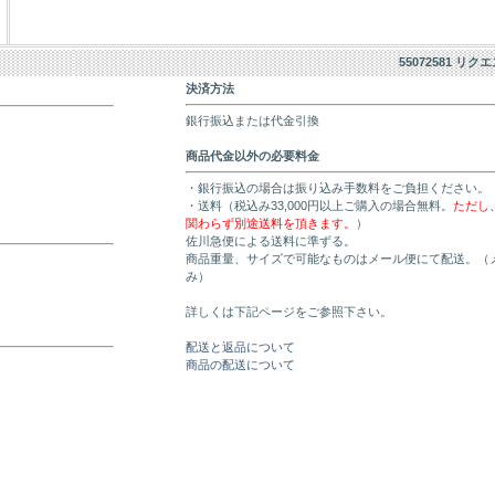
55072581 リク
決済方法
銀行振込または代金引換
商品代金以外の必要料金
・銀行振込の場合は振り込み手数料をご負担ください。
・送料（税込み33,000円以上ご購入の場合無料。
ただし
関わらず別途送料を頂きます。
）
佐川急便による送料に準ずる。
商品重量、サイズで可能なものはメール便にて配送。（
み）
詳しくは下記ページをご参照下さい。
配送と返品について
商品の配送について