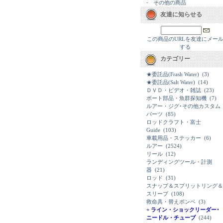
-
その他の商品
友達に知らせる
この商品のURLを友達にメー
する
カテゴリー
★委託品(Frash Water)
(3)
★委託品(Salt Water)
(14)
ＤＶＤ・ビデオ・雑誌
(23)
ボート部品・魚群探知機
(7)
ルアー・ジグ･その他カスタム
パーツ
(85)
ロッドクラフト・富士
Guide
(103)
車載用品・ステッカー
(6)
ルアー
(2524)
リール
(12)
ランディングツール・計測
器
(21)
ロッド
(31)
スナップ＆スプリットリング＆
スリーブ
(108)
救命具・替えボンベ
(3)
+ ライン・ショックリーダー･
ニードル・チューブ
(244)