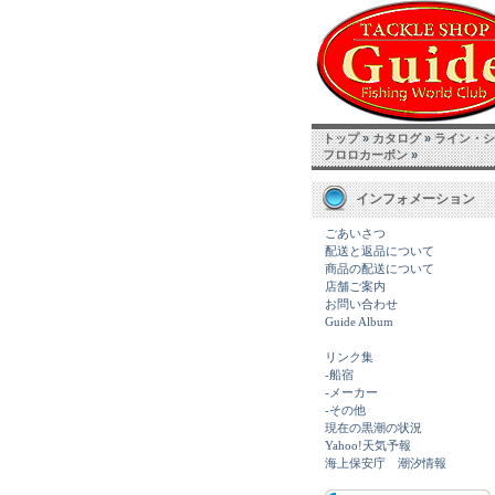
トップ
»
カタログ
»
ライン・シ
フロロカーボン
»
インフォメーション
ごあいさつ
配送と返品について
商品の配送について
店舗ご案内
お問い合わせ
Guide Album
リンク集
-船宿
-メーカー
-その他
現在の黒潮の状況
Yahoo!天気予報
海上保安庁 潮汐情報