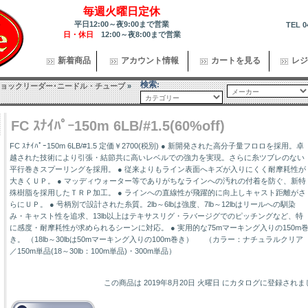
毎週火曜日定休
平日12:00～夜9:00まで営業
TEL 0
日・休日
12:00～夜8:00まで営業
新着商品
アカウント情報
カートを見る
レジ
検索:
ョックリーダー･ニードル・チューブ
»
FC ｽﾅｲﾊﾟｰ150m 6LB/#1.5(60%off)
FC ｽﾅｲﾊﾟｰ150m 6LB/#1.5 定価￥2700(税別) ● 新開発された高分子量フロロを採用。卓
越された技術により引張・結節共に高いレベルでの強力を実現。さらに糸ツブレのない
平行巻きスプーリングを採用。 ● 従来よりもライン表面へキズが入りにくく耐摩耗性が
大きくＵＰ。 ● マッディウォーター等でありがちなラインへの汚れの付着を防ぐ、新特
殊樹脂を採用したＴＲＰ加工。 ● ラインへの直線性が飛躍的に向上しキャスト距離がさ
らにＵＰ。 ● 号柄別で設計された糸質。2lb～6lbは強度、7lb～12lbはリールへの馴染
み・キャスト性を追求、13lb以上はテキサスリグ・ラバージグでのピッチングなど、特
に感度・耐摩耗性が求められるシーンに対応。 ● 実用的な75mマーキング入りの150m
き。 （18lb～30lbは50mマーキング入りの100m巻き） （カラー：ナチュラルクリア
／150m単品(18～30lb：100m単品)・300m単品）
この商品は 2019年8月20日 火曜日 にカタログに登録され