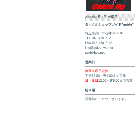
2026年8月 8日 土曜日
タックルショップガイド"guide"
埼玉県川口市石神90-2-1F
TEL 048-430-7126
FAX 048-430-7136
info@guide-fwc.net
guide-fwc.net
営業日
毎週火曜日定休
平日12:00～夜9:00まで営業
日・休日
12:00～夜8:00まで営業
駐車場
店舗前に１台分ございます。