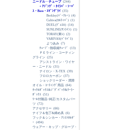
ニードル・チューブ
(244)
+ ｱｼﾞﾝｸﾞ・ﾀｲﾗﾊﾞ・ｼｰﾊﾞ
ｽ・Bass・ｴｷﾞﾝｸﾞﾗｲ
(35)
Berkley(ﾊﾞｰｸﾚｰ)
(4)
Cultiva(ｶﾙﾃｨﾊﾞ)
(1)
DUEL(ﾃﾞｭｴﾙ)
(14)
SUNLINE(ｻﾝﾗｲﾝ)
(1)
TORAY(東ﾚ)
(2)
VARIVAS(ﾊﾞﾘﾊﾞｽ)
よつあみ
(7)
ﾁｭｰﾌﾞ･熱収縮ﾁｭｰﾌﾞ
(13)
ＰＥライン・コーティン
グライン
(25)
アシストライン・ワイヤ
ー・ニードル
(31)
ナイロン・X-TEX
(39)
フロロカーボン
(37)
ショックリーダー・潤滑
オイル・ｺｰﾃｨﾝｸﾞ用品
(64)
ﾀｯｸﾙﾎﾞｯｸｽ&ｼﾞｸﾞﾊﾞｯｸ&ｸｰﾗｰ
ﾎﾞｯｸｽ
(51)
ﾘｰﾙ付随品･純正/カスタムパー
ツ
(72)
アクセサリー
(66)
ナイフ＆包丁&締め具
(6)
フック＆シンカー・ｱｼｽﾄﾎﾙﾀﾞ
ｰ
(494)
ウェアー・キップ・グローブ・