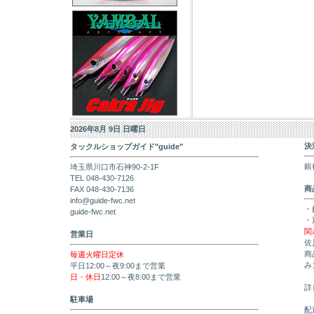
2026年8月 9日 日曜日
決
タックルショップガイド"guide"
銀
埼玉県川口市石神90-2-1F
TEL 048-430-7126
商
FAX 048-430-7136
info@guide-fwc.net
・
guide-fwc.net
・
関
営業日
佐
商
毎週火曜日定休
み
平日12:00～夜9:00まで営業
日・休日
12:00～夜8:00まで営業
詳
駐車場
配