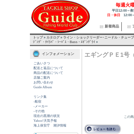
毎週火
平日12:00～夜
日・休日
12:00
新着商品
トップ
»
カタログ
»
ライン・ショックリーダー･ニードル・チューブ
ｼﾞﾝｸﾞ・ﾀｲﾗﾊﾞ・ｼｰﾊﾞｽ・Bass・ｴｷﾞﾝｸﾞﾗｲ
»
エギングＰＥ1号（9
インフォメーション
ごあいさつ
配送と返品について
商品の配送について
店舗ご案内
お問い合わせ
Guide Album
リンク集
-船宿
-メーカー
-その他
現在の黒潮の状況
この商
Yahoo!天気予報
海上保安庁 潮汐情報