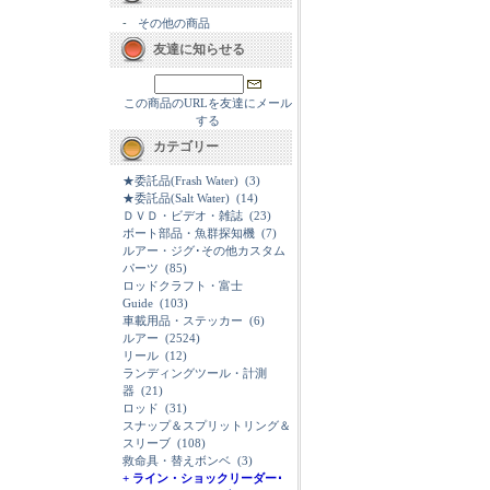
-
その他の商品
友達に知らせる
この商品のURLを友達にメール
する
カテゴリー
★委託品(Frash Water)
(3)
★委託品(Salt Water)
(14)
ＤＶＤ・ビデオ・雑誌
(23)
ボート部品・魚群探知機
(7)
ルアー・ジグ･その他カスタム
パーツ
(85)
ロッドクラフト・富士
Guide
(103)
車載用品・ステッカー
(6)
ルアー
(2524)
リール
(12)
ランディングツール・計測
器
(21)
ロッド
(31)
スナップ＆スプリットリング＆
スリーブ
(108)
救命具・替えボンベ
(3)
+ ライン・ショックリーダー･