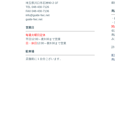
銀
埼玉県川口市石神90-2-1F
TEL 048-430-7126
商
FAX 048-430-7136
info@guide-fwc.net
・
guide-fwc.net
・
関
営業日
佐
商
毎週火曜日定休
み
平日12:00～夜9:00まで営業
日・休日
12:00～夜8:00まで営業
詳
駐車場
配
店舗前に１台分ございます。
商