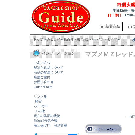
毎週火
平日12:00～夜
日・休日
12:00
新着商品
トップ
»
カタログ
»
救命具・替えボンベ
»
ベストタイプ
»
マズメＭＺレッド
インフォメーション
ごあいさつ
配送と返品について
商品の配送について
店舗ご案内
お問い合わせ
Guide Album
リンク集
-船宿
-メーカー
-その他
現在の黒潮の状況
この商
Yahoo!天気予報
海上保安庁 潮汐情報