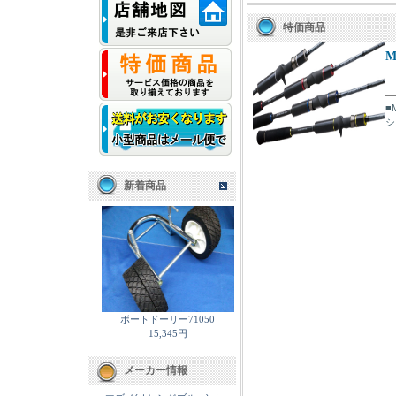
特価商品
M
■
シ
新着商品
ボートドーリー71050
15,345円
メーカー情報