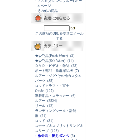
-
マズメ(オレンジブルー) ホー
ムページ
-
その他の商品
友達に知らせる
この商品のURLを友達にメール
する
カテゴリー
★委託品(Frash Water)
(3)
★委託品(Salt Water)
(14)
ＤＶＤ・ビデオ・雑誌
(23)
ボート部品・魚群探知機
(7)
ルアー・ジグ･その他カスタム
パーツ
(85)
ロッドクラフト・富士
Guide
(107)
車載用品・ステッカー
(6)
ルアー
(2524)
リール
(12)
ランディングツール・計測
器
(21)
ロッド
(31)
スナップ＆スプリットリング＆
スリーブ
(108)
+ 救命具・替えボンベ
(3)