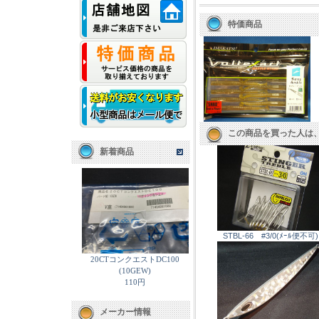
特価商品
この商品を買った人は
新着商品
STBL-66 #3/0(ﾒｰﾙ便不可)
20CTコンクエストDC100
(10GEW)
110円
メーカー情報