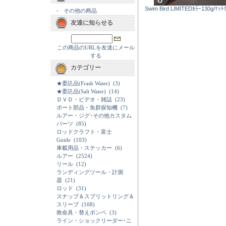
Swim Bird LIMITEDｶﾗｰ130g/ﾏｯﾄ
-
その他の商品
友達に知らせる
この商品のURLを友達にメール
する
カテゴリー
★委託品(Frash Water)
(3)
★委託品(Salt Water)
(14)
ＤＶＤ・ビデオ・雑誌
(23)
ボート部品・魚群探知機
(7)
ルアー・ジグ･その他カスタム
パーツ
(85)
ロッドクラフト・富士
Guide
(103)
車載用品・ステッカー
(6)
ルアー
(2524)
リール
(12)
ランディングツール・計測
器
(21)
ロッド
(31)
スナップ＆スプリットリング＆
スリーブ
(108)
救命具・替えボンベ
(3)
ライン・ショックリーダー･ニ