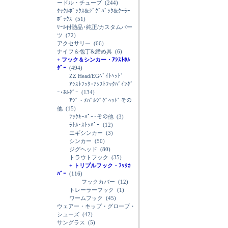
ードル・チューブ
(244)
ﾀｯｸﾙﾎﾞｯｸｽ&ｼﾞｸﾞﾊﾞｯｸ&ｸｰﾗｰ
ﾎﾞｯｸｽ
(51)
ﾘｰﾙ付随品･純正/カスタムパー
ツ
(72)
アクセサリー
(66)
ナイフ＆包丁&締め具
(6)
+ フック＆シンカー・ｱｼｽﾄﾎﾙ
ﾀﾞｰ
(494)
ZZ Head/EGﾍﾞｲﾄﾍｯﾄﾞ
ｱｼｽﾄﾌｯｸ･ｱｼｽﾄﾌｯｸﾊﾞｲﾝﾀﾞ
ｰ･ﾎﾙﾀﾞｰ
(134)
ｱｼﾞ・ﾒﾊﾞﾙｼﾞｸﾞﾍｯﾄﾞその
他
(15)
ﾌｯｸｷｰﾊﾟｰ･その他
(3)
ﾗﾄﾙ･ｽﾄｯﾊﾟｰ
(12)
エギシンカー
(3)
シンカー
(50)
ジグヘッド
(80)
トラウトフック
(35)
+ トリプルフック・ﾌｯｸｶ
ﾊﾞｰ
(116)
フックカバー
(12)
トレーラーフック
(1)
ワームフック
(45)
ウェアー・キップ・グローブ・
シューズ
(42)
サングラス
(5)