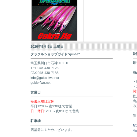
2026年8月 8日 土曜日
決
タックルショップガイド"guide"
銀
埼玉県川口市石神90-2-1F
TEL 048-430-7126
商
FAX 048-430-7136
info@guide-fwc.net
・
guide-fwc.net
・
関
営業日
佐
商
毎週火曜日定休
み
平日12:00～夜9:00まで営業
日・休日
12:00～夜8:00まで営業
詳
駐車場
配
店舗前に１台分ございます。
商