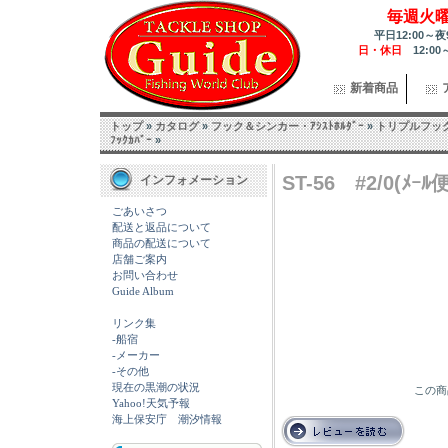
毎週火
平日12:00～夜
日・休日
12:00
新着商品
トップ
»
カタログ
»
フック＆シンカー・ｱｼｽﾄﾎﾙﾀﾞｰ
»
トリプルフッ
ﾌｯｸｶﾊﾞｰ
»
ST-56 #2/0(ﾒｰ
インフォメーション
ごあいさつ
配送と返品について
商品の配送について
店舗ご案内
お問い合わせ
Guide Album
リンク集
-船宿
-メーカー
-その他
現在の黒潮の状況
この商
Yahoo!天気予報
海上保安庁 潮汐情報