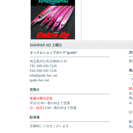
2026年8月 8日 土曜日
決
タックルショップガイド"guide"
銀
埼玉県川口市石神90-2-1F
TEL 048-430-7126
商
FAX 048-430-7136
info@guide-fwc.net
・
guide-fwc.net
・
関
営業日
佐
商
毎週火曜日定休
み
平日12:00～夜9:00まで営業
日・休日
12:00～夜8:00まで営業
詳
駐車場
配
店舗前に１台分ございます。
商