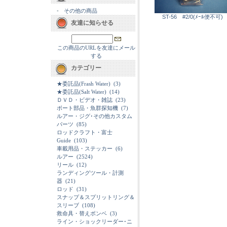
-
その他の商品
ST-56 #2/0(ﾒｰﾙ便不可)
友達に知らせる
この商品のURLを友達にメール
する
カテゴリー
★委託品(Frash Water)
(3)
★委託品(Salt Water)
(14)
ＤＶＤ・ビデオ・雑誌
(23)
ボート部品・魚群探知機
(7)
ルアー・ジグ･その他カスタム
パーツ
(85)
ロッドクラフト・富士
Guide
(103)
車載用品・ステッカー
(6)
ルアー
(2524)
リール
(12)
ランディングツール・計測
器
(21)
ロッド
(31)
スナップ＆スプリットリング＆
スリーブ
(108)
救命具・替えボンベ
(3)
ライン・ショックリーダー･ニ