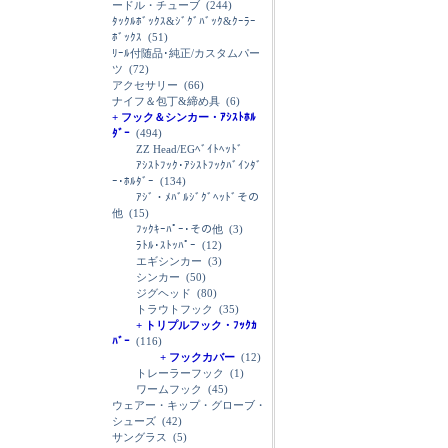
ードル・チューブ
(244)
ﾀｯｸﾙﾎﾞｯｸｽ&ｼﾞｸﾞﾊﾞｯｸ&ｸｰﾗｰ
ﾎﾞｯｸｽ
(51)
ﾘｰﾙ付随品･純正/カスタムパー
ツ
(72)
アクセサリー
(66)
ナイフ＆包丁&締め具
(6)
+ フック＆シンカー・ｱｼｽﾄﾎﾙ
ﾀﾞｰ
(494)
ZZ Head/EGﾍﾞｲﾄﾍｯﾄﾞ
ｱｼｽﾄﾌｯｸ･ｱｼｽﾄﾌｯｸﾊﾞｲﾝﾀﾞ
ｰ･ﾎﾙﾀﾞｰ
(134)
ｱｼﾞ・ﾒﾊﾞﾙｼﾞｸﾞﾍｯﾄﾞその
他
(15)
ﾌｯｸｷｰﾊﾟｰ･その他
(3)
ﾗﾄﾙ･ｽﾄｯﾊﾟｰ
(12)
エギシンカー
(3)
シンカー
(50)
ジグヘッド
(80)
トラウトフック
(35)
+ トリプルフック・ﾌｯｸｶ
ﾊﾞｰ
(116)
+ フックカバー
(12)
トレーラーフック
(1)
ワームフック
(45)
ウェアー・キップ・グローブ・
シューズ
(42)
サングラス
(5)