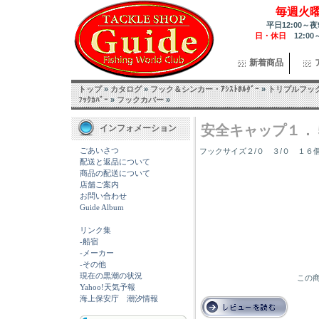
毎週火
平日12:00～夜
日・休日
12:00
新着商品
トップ
»
カタログ
»
フック＆シンカー・ｱｼｽﾄﾎﾙﾀﾞｰ
»
トリプルフッ
ﾌｯｸｶﾊﾞｰ
»
フックカバー
»
安全キャップ１．
インフォメーション
ごあいさつ
フックサイズ２/０ ３/０ １６
配送と返品について
商品の配送について
店舗ご案内
お問い合わせ
Guide Album
リンク集
-船宿
-メーカー
-その他
現在の黒潮の状況
この商
Yahoo!天気予報
海上保安庁 潮汐情報