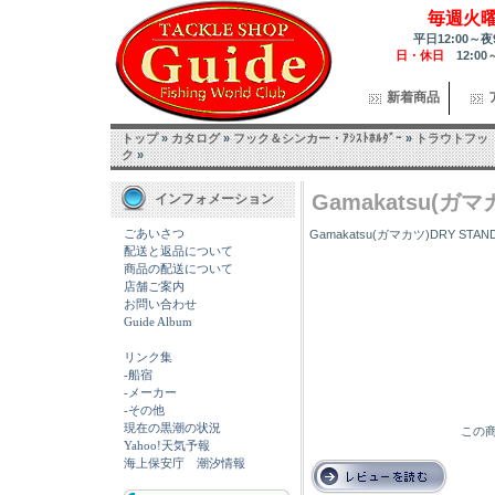
毎週火
平日12:00～夜
日・休日
12:00
新着商品
トップ
»
カタログ
»
フック＆シンカー・ｱｼｽﾄﾎﾙﾀﾞｰ
»
トラウトフッ
ク
»
Gamakatsu(ガマカ
インフォメーション
ごあいさつ
Gamakatsu(ガマカツ)DRY STAND
配送と返品について
商品の配送について
店舗ご案内
お問い合わせ
Guide Album
リンク集
-船宿
-メーカー
-その他
現在の黒潮の状況
この商
Yahoo!天気予報
海上保安庁 潮汐情報