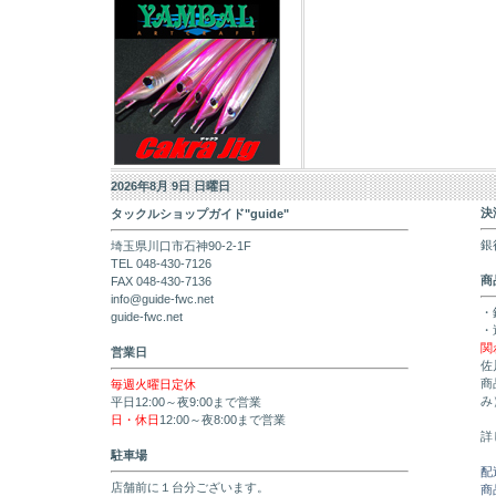
2026年8月 9日 日曜日
決
タックルショップガイド"guide"
銀
埼玉県川口市石神90-2-1F
TEL 048-430-7126
商
FAX 048-430-7136
info@guide-fwc.net
・
guide-fwc.net
・
関
営業日
佐
商
毎週火曜日定休
み
平日12:00～夜9:00まで営業
日・休日
12:00～夜8:00まで営業
詳
駐車場
配
店舗前に１台分ございます。
商