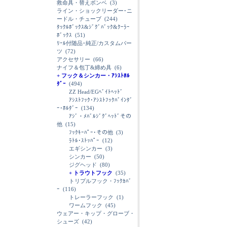
救命具・替えボンベ
(3)
ライン・ショックリーダー･ニ
ードル・チューブ
(244)
ﾀｯｸﾙﾎﾞｯｸｽ&ｼﾞｸﾞﾊﾞｯｸ&ｸｰﾗｰ
ﾎﾞｯｸｽ
(51)
ﾘｰﾙ付随品･純正/カスタムパー
ツ
(72)
アクセサリー
(66)
ナイフ＆包丁&締め具
(6)
+ フック＆シンカー・ｱｼｽﾄﾎﾙ
ﾀﾞｰ
(494)
ZZ Head/EGﾍﾞｲﾄﾍｯﾄﾞ
ｱｼｽﾄﾌｯｸ･ｱｼｽﾄﾌｯｸﾊﾞｲﾝﾀﾞ
ｰ･ﾎﾙﾀﾞｰ
(134)
ｱｼﾞ・ﾒﾊﾞﾙｼﾞｸﾞﾍｯﾄﾞその
他
(15)
ﾌｯｸｷｰﾊﾟｰ･その他
(3)
ﾗﾄﾙ･ｽﾄｯﾊﾟｰ
(12)
エギシンカー
(3)
シンカー
(50)
ジグヘッド
(80)
+ トラウトフック
(35)
トリプルフック・ﾌｯｸｶﾊﾞ
ｰ
(116)
トレーラーフック
(1)
ワームフック
(45)
ウェアー・キップ・グローブ・
シューズ
(42)