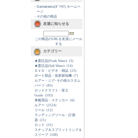
-
Gamakatsu(ｶﾞﾏｶﾂ) ホームペ
ージ
-
その他の商品
友達に知らせる
この商品のURLを友達にメール
する
カテゴリー
★委託品(Frash Water)
(3)
★委託品(Salt Water)
(14)
ＤＶＤ・ビデオ・雑誌
(23)
ボート部品・魚群探知機
(7)
ルアー・ジグ･その他カスタム
パーツ
(85)
ロッドクラフト・富士
Guide
(103)
車載用品・ステッカー
(6)
ルアー
(2524)
リール
(12)
ランディングツール・計測
器
(21)
ロッド
(31)
スナップ＆スプリットリング＆
スリーブ
(108)