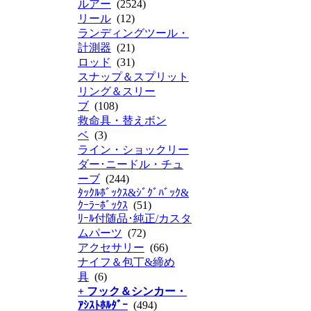
ルアー
(2524)
リール
(12)
ランディングツール・
計測器
(21)
ロッド
(31)
スナップ＆スプリット
リング＆スリー
ブ
(108)
救命具・替えボン
ベ
(3)
ライン・ショックリー
ダー･ニードル・チュ
ーブ
(244)
ﾀｯｸﾙﾎﾞｯｸｽ&ｼﾞｸﾞﾊﾞｯｸ&
ｸｰﾗｰﾎﾞｯｸｽ
(51)
ﾘｰﾙ付随品･純正/カスタ
ムパーツ
(72)
アクセサリー
(66)
ナイフ＆包丁&締め
具
(6)
+ フック＆シンカー・
ｱｼｽﾄﾎﾙﾀﾞｰ
(494)