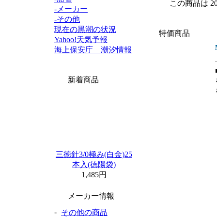
この商品は 2
-メーカー
-その他
現在の黒潮の状況
特価商品
Yahoo!天気予報
海上保安庁 潮汐情報
新着商品
三徳針3/0極み(白金)25
本入(徳陽袋)
1,485円
メーカー情報
-
その他の商品