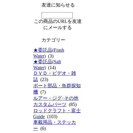
友達に知らせる
この商品のURLを友達
にメールする
カテゴリー
★委託品(Frash
Water)
(3)
★委託品(Salt
Water)
(14)
ＤＶＤ・ビデオ・雑
誌
(23)
ボート部品・魚群探知
機
(7)
ルアー・ジグ･その他
カスタムパーツ
(85)
ロッドクラフト・富士
Guide
(103)
車載用品・ステッカ
ー
(6)