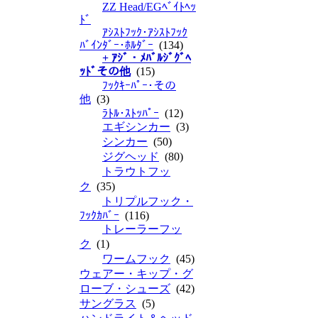
ZZ Head/EGﾍﾞｲﾄﾍｯ
ﾄﾞ
ｱｼｽﾄﾌｯｸ･ｱｼｽﾄﾌｯｸ
ﾊﾞｲﾝﾀﾞｰ･ﾎﾙﾀﾞｰ
(134)
+ ｱｼﾞ・ﾒﾊﾞﾙｼﾞｸﾞﾍ
ｯﾄﾞその他
(15)
ﾌｯｸｷｰﾊﾟｰ･その
他
(3)
ﾗﾄﾙ･ｽﾄｯﾊﾟｰ
(12)
エギシンカー
(3)
シンカー
(50)
ジグヘッド
(80)
トラウトフッ
ク
(35)
トリプルフック・
ﾌｯｸｶﾊﾞｰ
(116)
トレーラーフッ
ク
(1)
ワームフック
(45)
ウェアー・キップ・グ
ローブ・シューズ
(42)
サングラス
(5)