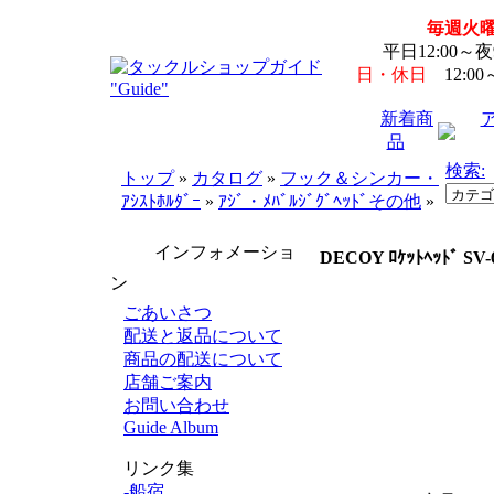
毎週火
平日12:00～
日・休日
12:00
新着商
品
検索:
トップ
»
カタログ
»
フック＆シンカー・
ｱｼｽﾄﾎﾙﾀﾞｰ
»
ｱｼﾞ・ﾒﾊﾞﾙｼﾞｸﾞﾍｯﾄﾞその他
»
インフォメーショ
DECOY ﾛｹｯﾄﾍｯﾄﾞ SV-6
ン
ごあいさつ
配送と返品について
商品の配送について
店舗ご案内
お問い合わせ
Guide Album
リンク集
-船宿