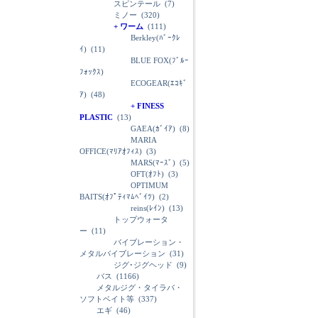
スピンテール
(7)
ミノー
(320)
+ ワーム
(111)
Berkley(ﾊﾞｰｸﾚ
ｲ)
(11)
BLUE FOX(ﾌﾞﾙｰ
ﾌｫｯｸｽ)
ECOGEAR(ｴｺｷﾞ
ｱ)
(48)
+ FINESS
PLASTIC
(13)
GAEA(ｶﾞｲｱ)
(8)
MARIA
OFFICE(ﾏﾘｱｵﾌｨｽ)
(3)
MARS(ﾏｰｽﾞ)
(5)
OFT(ｵﾌﾄ)
(3)
OPTIMUM
BAITS(ｵﾌﾟﾃｨﾏﾑﾍﾞｲﾂ)
(2)
reins(ﾚｲﾝ)
(13)
トップウォータ
ー
(11)
バイブレーション・
メタルバイブレーション
(31)
ジグ･ジグヘッド
(9)
バス
(1166)
メタルジグ・タイラバ・
ソフトベイト等
(337)
エギ
(46)