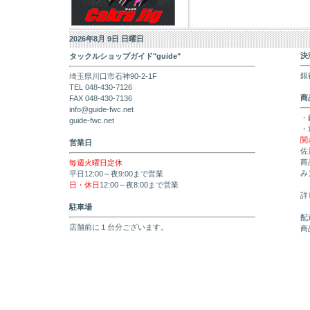
2026年8月 9日 日曜日
決
タックルショップガイド"guide"
銀
埼玉県川口市石神90-2-1F
TEL 048-430-7126
商
FAX 048-430-7136
info@guide-fwc.net
・
guide-fwc.net
・
関
営業日
佐
商
毎週火曜日定休
み
平日12:00～夜9:00まで営業
日・休日
12:00～夜8:00まで営業
詳
駐車場
配
店舗前に１台分ございます。
商