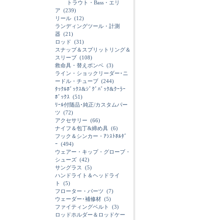
トラウト・Bass・エリ
ア
(239)
リール
(12)
ランディングツール・計測
器
(21)
ロッド
(31)
スナップ＆スプリットリング＆
スリーブ
(108)
救命具・替えボンベ
(3)
ライン・ショックリーダー･ニ
ードル・チューブ
(244)
ﾀｯｸﾙﾎﾞｯｸｽ&ｼﾞｸﾞﾊﾞｯｸ&ｸｰﾗｰ
ﾎﾞｯｸｽ
(51)
ﾘｰﾙ付随品･純正/カスタムパー
ツ
(72)
アクセサリー
(66)
ナイフ＆包丁&締め具
(6)
フック＆シンカー・ｱｼｽﾄﾎﾙﾀﾞ
ｰ
(494)
ウェアー・キップ・グローブ・
シューズ
(42)
サングラス
(5)
ハンドライト＆ヘッドライ
ト
(5)
フローター・パーツ
(7)
ウェーダー･補修材
(5)
ファイティングベルト
(3)
ロッドホルダー＆ロッドケー