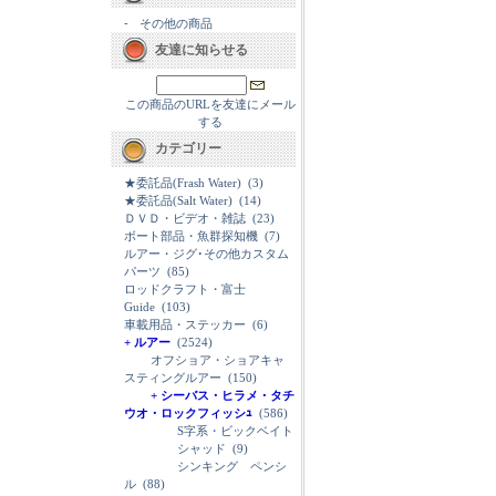
-
その他の商品
友達に知らせる
この商品のURLを友達にメール
する
カテゴリー
★委託品(Frash Water)
(3)
★委託品(Salt Water)
(14)
ＤＶＤ・ビデオ・雑誌
(23)
ボート部品・魚群探知機
(7)
ルアー・ジグ･その他カスタム
パーツ
(85)
ロッドクラフト・富士
Guide
(103)
車載用品・ステッカー
(6)
+ ルアー
(2524)
オフショア・ショアキャ
スティングルアー
(150)
+ シーバス・ヒラメ・タチ
ウオ・ロックフィッシｭ
(586)
S字系・ビックベイト
シャッド
(9)
シンキング ペンシ
ル
(88)