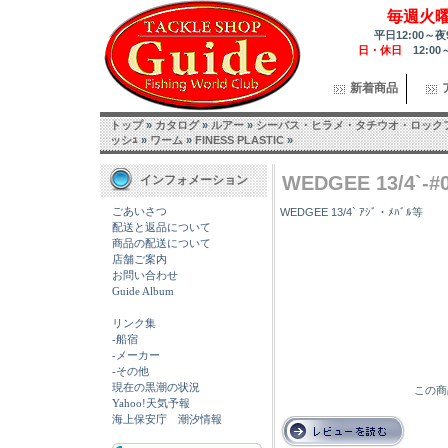
毎週火
平日12:00～夜
日・休日
12:00
新着商品
トップ
»
カタログ
»
ルアー
»
シーバス・ヒラメ・タチウオ・ロック
ッシｭ
»
ワーム
»
FINESS PLASTIC
»
WEDGEE 13/4`-#0
インフォメーション
ごあいさつ
WEDGEE 13/4` ｱｼﾞ・ﾒﾊﾞﾙ等
配送と返品について
商品の配送について
店舗ご案内
お問い合わせ
Guide Album
リンク集
-船宿
-メーカー
-その他
現在の黒潮の状況
この商
Yahoo!天気予報
海上保安庁 潮汐情報