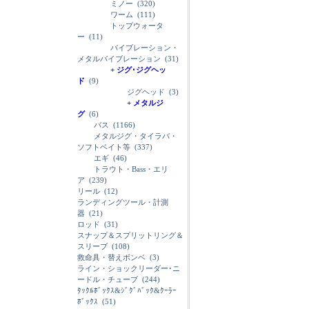
ミノー
(320)
ワーム
(111)
トップウォータ
ー
(11)
バイブレーション・
メタルバイブレーション
(31)
+ ジグ･ジグヘッ
ド
(9)
ジグヘッド
(3)
+ メタルジ
グ
(6)
バス
(1166)
メタルジグ・タイラバ・
ソフトベイト等
(337)
エギ
(46)
トラウト・Bass・エリ
ア
(239)
リール
(12)
ランディングツール・計測
器
(21)
ロッド
(31)
スナップ＆スプリットリング＆
スリーブ
(108)
救命具・替えボンベ
(3)
ライン・ショックリーダー･ニ
ードル・チューブ
(244)
ﾀｯｸﾙﾎﾞｯｸｽ&ｼﾞｸﾞﾊﾞｯｸ&ｸｰﾗｰ
ﾎﾞｯｸｽ
(51)