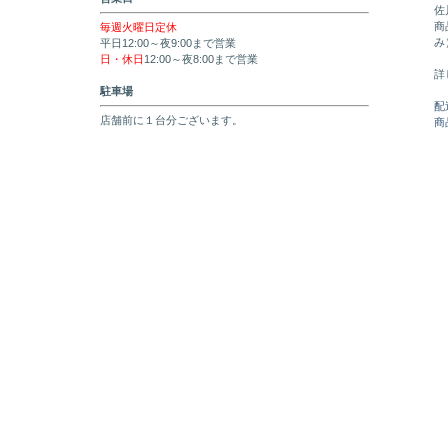
佐
商
毎週火曜日定休
み
平日12:00～夜9:00まで営業
日・休日
12:00～夜8:00まで営業
詳
駐車場
配
店舗前に１台分ございます。
商