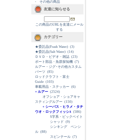
-
その他の商品
友達に知らせる
この商品のURLを友達にメール
する
カテゴリー
★委託品(Frash Water)
(3)
★委託品(Salt Water)
(14)
ＤＶＤ・ビデオ・雑誌
(23)
ボート部品・魚群探知機
(7)
ルアー・ジグ･その他カスタム
パーツ
(85)
ロッドクラフト・富士
Guide
(103)
車載用品・ステッカー
(6)
+ ルアー
(2524)
オフショア・ショアキャ
スティングルアー
(150)
+ シーバス・ヒラメ・タチ
ウオ・ロックフィッシｭ
(586)
S字系・ビックベイト
シャッド
(9)
シンキング ペンシ
ル
(88)
スピンテール
(7)