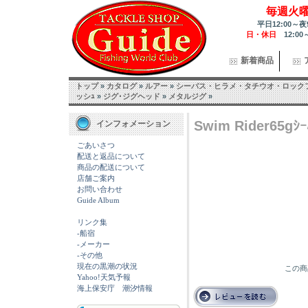
毎週火
平日12:00～夜
日・休日
12:00
新着商品
トップ
»
カタログ
»
ルアー
»
シーバス・ヒラメ・タチウオ・ロック
ッシｭ
»
ジグ･ジグヘッド
»
メタルジグ
»
Swim Rider65gｼｰ
インフォメーション
ごあいさつ
配送と返品について
商品の配送について
店舗ご案内
お問い合わせ
Guide Album
リンク集
-船宿
-メーカー
-その他
現在の黒潮の状況
この商
Yahoo!天気予報
海上保安庁 潮汐情報