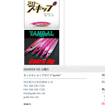
2026年8月 8日 土曜日
決
タックルショップガイド"guide"
銀
埼玉県川口市石神90-2-1F
TEL 048-430-7126
商
FAX 048-430-7136
info@guide-fwc.net
・
guide-fwc.net
・
関
営業日