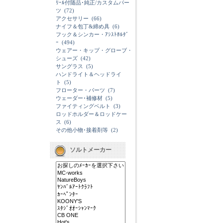
ﾘｰﾙ付随品･純正/カスタムパー
ツ
(72)
アクセサリー
(66)
ナイフ＆包丁&締め具
(6)
フック＆シンカー・ｱｼｽﾄﾎﾙﾀﾞ
ｰ
(494)
ウェアー・キップ・グローブ・
シューズ
(42)
サングラス
(5)
ハンドライト＆ヘッドライ
ト
(5)
フローター・パーツ
(7)
ウェーダー･補修材
(5)
ファイティングベルト
(3)
ロッドホルダー＆ロッドケー
ス
(6)
その他小物･接着剤等
(2)
ソルトメーカー