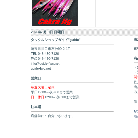
2026年8月 9日 日曜日
決
タックルショップガイド"guide"
銀
埼玉県川口市石神90-2-1F
TEL 048-430-7126
商
FAX 048-430-7136
info@guide-fwc.net
・
guide-fwc.net
・
関
営業日
佐
商
毎週火曜日定休
み
平日12:00～夜9:00まで営業
日・休日
12:00～夜8:00まで営業
詳
駐車場
配
店舗前に１台分ございます。
商