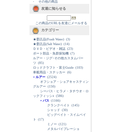
-
その他の商品
友達に知らせる
この商品のURLを友達にメールする
カテゴリー
★委託品(Frash Water)
(3)
★委託品(Salt Water)
(14)
ＤＶＤ・ビデオ・雑誌
(23)
ボート部品・魚群探知機
(7)
ルアー・ジグ･その他カスタムパー
ツ
(85)
ロッドクラフト・富士Guide
(103)
車載用品・ステッカー
(6)
+ ルアー
(2524)
オフショア・ショアキャスティン
グルアー
(150)
シーバス・ヒラメ・タチウオ・ロ
ックフィッシｭ
(586)
+ バス
(1166)
クランクベイト
(145)
シャッド
(30)
ビッグベイト・スイムベイ
ト
(17)
ミノー
(121)
メタルバイブレーショ