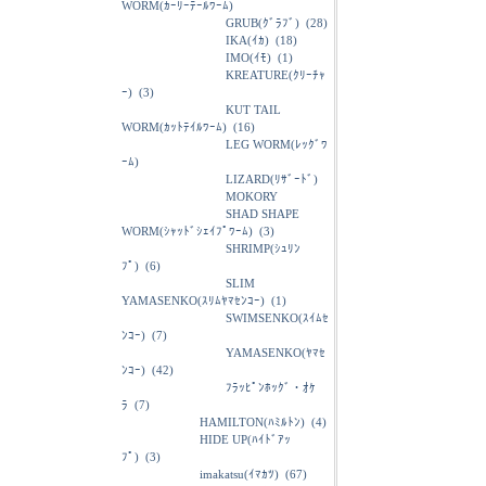
WORM(ｶｰﾘｰﾃｰﾙﾜｰﾑ)
GRUB(ｸﾞﾗﾌﾞ)
(28)
IKA(ｲｶ)
(18)
IMO(ｲﾓ)
(1)
KREATURE(ｸﾘｰﾁｬ
ｰ)
(3)
KUT TAIL
WORM(ｶｯﾄﾃｲﾙﾜｰﾑ)
(16)
LEG WORM(ﾚｯｸﾞﾜ
ｰﾑ)
LIZARD(ﾘｻﾞｰﾄﾞ)
MOKORY
SHAD SHAPE
WORM(ｼｬｯﾄﾞｼｪｲﾌﾟﾜｰﾑ)
(3)
SHRIMP(ｼｭﾘﾝ
ﾌﾟ)
(6)
SLIM
YAMASENKO(ｽﾘﾑﾔﾏｾﾝｺｰ)
(1)
SWIMSENKO(ｽｲﾑｾ
ﾝｺｰ)
(7)
YAMASENKO(ﾔﾏｾ
ﾝｺｰ)
(42)
ﾌﾗｯﾋﾟﾝﾎｯｸﾞ・ｵｹ
ﾗ
(7)
HAMILTON(ﾊﾐﾙﾄﾝ)
(4)
HIDE UP(ﾊｲﾄﾞｱｯ
ﾌﾟ)
(3)
imakatsu(ｲﾏｶﾂ)
(67)