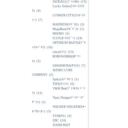
JACKALL(ｼﾞｬｯｶﾙ)
(13)
Lucky Strike(ﾗｯｷｰｽﾄﾗｲ
ｸ)
(4)
LUNKER CITY(ﾗﾝｶｰｼﾃ
ｨｰ)
(7)
MADNESS(ﾏﾄﾞﾈｽ)
(3)
MegaBass(ﾒｶﾞﾊﾞｽ)
(1)
MIZMO
(5)
O.S.P.(ｵｰｴｽﾋﾟｰ)
(24)
OPTIMUM BAITS(ｵﾌﾟﾃ
ｨﾏﾑﾍﾞｲﾂ)
(16)
reins(ﾚｲﾝ)
(13)
ROBOWORM(ﾛﾎﾞﾜｰ
ﾑ)
(2)
SAWAMURA(ｻﾜﾑﾗ)
(7)
SIZMIC LURE
COMPANY
(2)
Spiky(ｽﾊﾟｲｷｰ)
(1)
TIFA(ﾃｨﾌｧ)
(6)
V&M Bait(ﾌﾞｲ＆ｴﾑ ﾍﾞｲ
ﾂ)
(13)
Viper Design(ﾊﾞｲﾊﾟｰﾃﾞ
ｻﾞｲﾝ)
(1)
WALKER WALKER(ｳｫｰ
ｶｰｳｫｰｶｰ)
(3)
YUM(ﾔﾑ)
(4)
ZBC
(24)
ZOOM BAIT