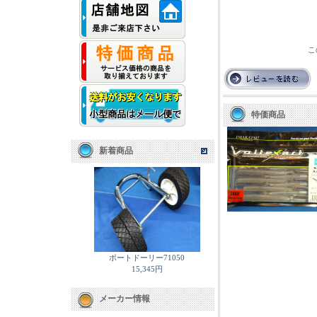
こ
特価商品
新着商品
ボートドーリー71050
15,345円
メーカー情報