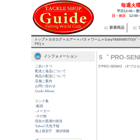
毎週火
平日12:00～夜
日・休日
12:00
新着商品
トップ
»
カタログ
»
ルアー
»
バス
»
ワーム
»
GaryYAMAMOTO(ｹﾞｰ
ﾏﾓﾄ)
»
5゛ PRO-SENK
インフォメーション
ごあいさつ
5"PRO-SENKO （5"プロ
配送と返品について
商品の配送について
店舗ご案内
お問い合わせ
Guide Album
リンク集
-船宿
-メーカー
-その他
現在の黒潮の状況
Yahoo!天気予報
海上保安庁 潮汐情報