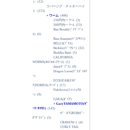
ン
(12)
ラバージグ・チャターベイ
ト
(153)
+ ワーム
(486)
150円均一 ﾜｰﾑ
(3)
300円均一 ﾜｰﾑ
(13)
Bait Breath(ﾍﾞｲﾄﾞﾌﾞﾚ
ｽ)
(6)
Bass Assassin(ﾊﾞｽｱｻｼﾝ)
BELLS(ﾌﾞﾘｽ)
Berkley(ﾊﾞｰｸﾚｰ)
(32)
Buddha Baits
(5)
CALIFORNIA
WORMS(ｶﾙﾌｫﾙﾆｱﾜｰﾑ)
(1)
deps(ﾃﾞﾌﾟｽ)
(8)
Dragon Lures(ﾄﾞﾗｺﾞﾝﾙｱ
ｰ)
ECOGEAR(ｴｺｷﾞ
ｱ)NORIES(ﾉﾘｰｽﾞ)
(17)
FishArrow(ﾌｨｯｼｭｱﾛ
ｰ)
(9)
GAEA(ｶﾞｲｱ)
+ GaryYAMAMOTO(ｹﾞ
ｰﾘｰﾔﾏﾓﾄ)
(143)
6"・8"GRUB(6"・
8"ｸﾞﾗﾌﾞ)
(5)
CRAW(ｸﾛｰ)
(4)
CURLY TAIL