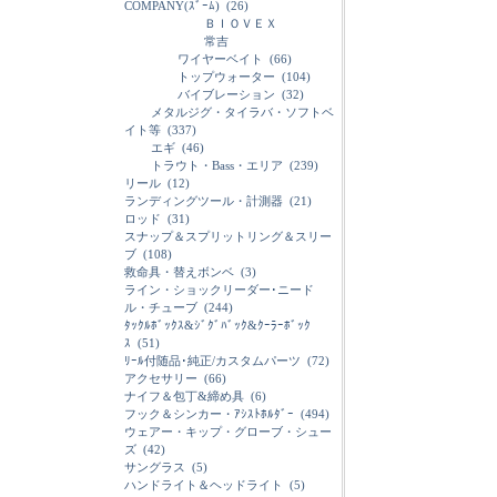
COMPANY(ｽﾞｰﾑ)
(26)
ＢＩＯＶＥＸ
常吉
ワイヤーベイト
(66)
トップウォーター
(104)
バイブレーション
(32)
メタルジグ・タイラバ・ソフトベ
イト等
(337)
エギ
(46)
トラウト・Bass・エリア
(239)
リール
(12)
ランディングツール・計測器
(21)
ロッド
(31)
スナップ＆スプリットリング＆スリー
ブ
(108)
救命具・替えボンベ
(3)
ライン・ショックリーダー･ニード
ル・チューブ
(244)
ﾀｯｸﾙﾎﾞｯｸｽ&ｼﾞｸﾞﾊﾞｯｸ&ｸｰﾗｰﾎﾞｯｸ
ｽ
(51)
ﾘｰﾙ付随品･純正/カスタムパーツ
(72)
アクセサリー
(66)
ナイフ＆包丁&締め具
(6)
フック＆シンカー・ｱｼｽﾄﾎﾙﾀﾞｰ
(494)
ウェアー・キップ・グローブ・シュー
ズ
(42)
サングラス
(5)
ハンドライト＆ヘッドライト
(5)