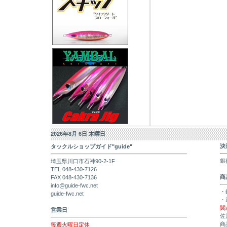
2026年8月 6日 木曜日
決
タックルショップガイド"guide"
銀
埼玉県川口市石神90-2-1F
TEL 048-430-7126
商
FAX 048-430-7136
info@guide-fwc.net
・
guide-fwc.net
・
関
営業日
佐
商
毎週火曜日定休