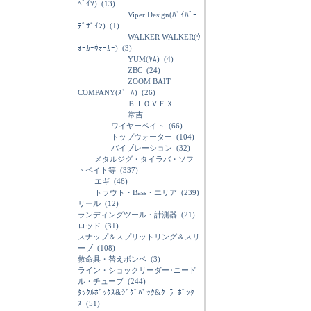
ﾍﾞｲﾂ)
(13)
Viper Design(ﾊﾞｲﾊﾟｰ
ﾃﾞｻﾞｲﾝ)
(1)
WALKER WALKER(ｳ
ｫｰｶｰｳｫｰｶｰ)
(3)
YUM(ﾔﾑ)
(4)
ZBC
(24)
ZOOM BAIT
COMPANY(ｽﾞｰﾑ)
(26)
ＢＩＯＶＥＸ
常吉
ワイヤーベイト
(66)
トップウォーター
(104)
バイブレーション
(32)
メタルジグ・タイラバ・ソフ
トベイト等
(337)
エギ
(46)
トラウト・Bass・エリア
(239)
リール
(12)
ランディングツール・計測器
(21)
ロッド
(31)
スナップ＆スプリットリング＆スリ
ーブ
(108)
救命具・替えボンベ
(3)
ライン・ショックリーダー･ニード
ル・チューブ
(244)
ﾀｯｸﾙﾎﾞｯｸｽ&ｼﾞｸﾞﾊﾞｯｸ&ｸｰﾗｰﾎﾞｯｸ
ｽ
(51)