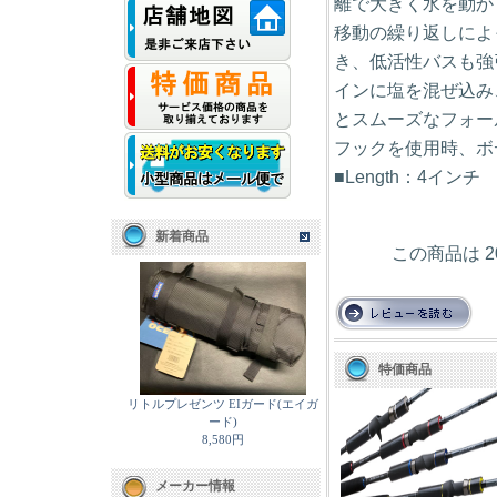
離で大きく水を動か
移動の繰り返しによ
き、低活性バスも強
インに塩を混ぜ込み
とスムーズなフォール
フックを使用時、ボ
■Length：4イン
新着商品
この商品は 2
特価商品
リトルプレゼンツ EIガード(エイガ
ード)
8,580円
メーカー情報