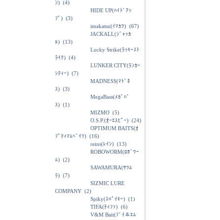
ﾝ)
(4)
HIDE UP(ﾊｲﾄﾞｱｯ
ﾌﾟ)
(3)
imakatsu(ｲﾏｶﾂ)
(67)
JACKALL(ｼﾞｬｯｶ
ﾙ)
(13)
Lucky Strike(ﾗｯｷｰｽﾄ
ﾗｲｸ)
(4)
LUNKER CITY(ﾗﾝｶｰ
ｼﾃｨｰ)
(7)
MADNESS(ﾏﾄﾞﾈ
ｽ)
(3)
MegaBass(ﾒｶﾞﾊﾞ
ｽ)
(1)
MIZMO
(5)
O.S.P.(ｵｰｴｽﾋﾟｰ)
(24)
OPTIMUM BAITS(ｵ
ﾌﾟﾃｨﾏﾑﾍﾞｲﾂ)
(16)
reins(ﾚｲﾝ)
(13)
ROBOWORM(ﾛﾎﾞﾜｰ
ﾑ)
(2)
SAWAMURA(ｻﾜﾑ
ﾗ)
(7)
SIZMIC LURE
COMPANY
(2)
Spiky(ｽﾊﾟｲｷｰ)
(1)
TIFA(ﾃｨﾌｧ)
(6)
V&M Bait(ﾌﾞｲ＆ｴﾑ