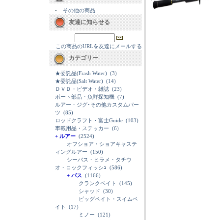
-
その他の商品
友達に知らせる
この商品のURLを友達にメールする
カテゴリー
★委託品(Frash Water)
(3)
★委託品(Salt Water)
(14)
ＤＶＤ・ビデオ・雑誌
(23)
ボート部品・魚群探知機
(7)
ルアー・ジグ･その他カスタムパー
ツ
(85)
ロッドクラフト・富士Guide
(103)
車載用品・ステッカー
(6)
+ ルアー
(2524)
オフショア・ショアキャステ
ィングルアー
(150)
シーバス・ヒラメ・タチウ
オ・ロックフィッシｭ
(586)
+ バス
(1166)
クランクベイト
(145)
シャッド
(30)
ビッグベイト・スイムベ
イト
(17)
ミノー
(121)