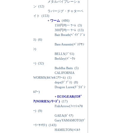
メタルバイブレーショ
ン
(12)
ラバージグ・チャターベ
イト
(153)
+ ワーム
(486)
150円均一 ﾜｰﾑ
(3)
300円均一 ﾜｰﾑ
(13)
Bait Breath(ﾍﾞｲﾄﾞﾌﾞﾚ
ｽ)
(6)
Bass Assassin(ﾊﾞｽｱｻｼ
ﾝ)
BELLS(ﾌﾞﾘｽ)
Berkley(ﾊﾞｰｸﾚ
ｰ)
(32)
Buddha Baits
(5)
CALIFORNIA
WORMS(ｶﾙﾌｫﾙﾆｱﾜｰﾑ)
(1)
deps(ﾃﾞﾌﾟｽ)
(8)
Dragon Lures(ﾄﾞﾗｺﾞﾝ
ﾙｱｰ)
+ ECOGEAR(ｴｺｷﾞ
ｱ)NORIES(ﾉﾘｰｽﾞ)
(17)
FishArrow(ﾌｨｯｼｭｱﾛ
ｰ)
(9)
GAEA(ｶﾞｲｱ)
GaryYAMAMOTO(ｹﾞ
ｰﾘｰﾔﾏﾓﾄ)
(143)
HAMILTON(ﾊﾐﾙﾄ