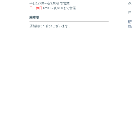
み
平日12:00～夜9:00まで営業
日・休日
12:00～夜8:00まで営業
詳
駐車場
配
店舗前に１台分ございます。
商