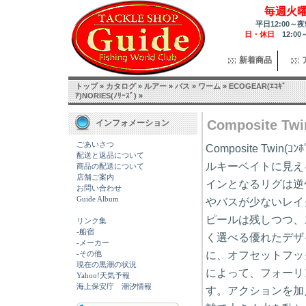
毎週火
平日12:00～夜
日・休日
12:00
新着商品
トップ
»
カタログ
»
ルアー
»
バス
»
ワーム
»
ECOGEAR(ｴｺｷﾞ
ｱ)NORIES(ﾉﾘｰｽﾞ)
»
Composite Twi
インフォメーション
ごあいさつ
Composite Twin
配送と返品について
ルキーベイトに見え
商品の配送について
店舗ご案内
インとなるリグは逆
お問い合わせ
Guide Album
やバスが少ないレイ
ピールは残しつつ、
リンク集
-船宿
く選べる優れたデザ
-メーカー
に、オフセットフッ
-その他
現在の黒潮の状況
によって、フォーリ
Yahoo!天気予報
海上保安庁 潮汐情報
す。アクションを加