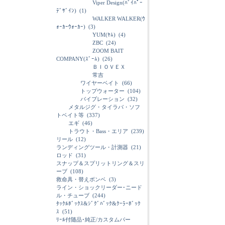
Viper Design(ﾊﾞｲﾊﾟｰ
ﾃﾞｻﾞｲﾝ)
(1)
WALKER WALKER(ｳ
ｫｰｶｰｳｫｰｶｰ)
(3)
YUM(ﾔﾑ)
(4)
ZBC
(24)
ZOOM BAIT
COMPANY(ｽﾞｰﾑ)
(26)
ＢＩＯＶＥＸ
常吉
ワイヤーベイト
(66)
トップウォーター
(104)
バイブレーション
(32)
メタルジグ・タイラバ・ソフ
トベイト等
(337)
エギ
(46)
トラウト・Bass・エリア
(239)
リール
(12)
ランディングツール・計測器
(21)
ロッド
(31)
スナップ＆スプリットリング＆スリ
ーブ
(108)
救命具・替えボンベ
(3)
ライン・ショックリーダー･ニード
ル・チューブ
(244)
ﾀｯｸﾙﾎﾞｯｸｽ&ｼﾞｸﾞﾊﾞｯｸ&ｸｰﾗｰﾎﾞｯｸ
ｽ
(51)
ﾘｰﾙ付随品･純正/カスタムパー