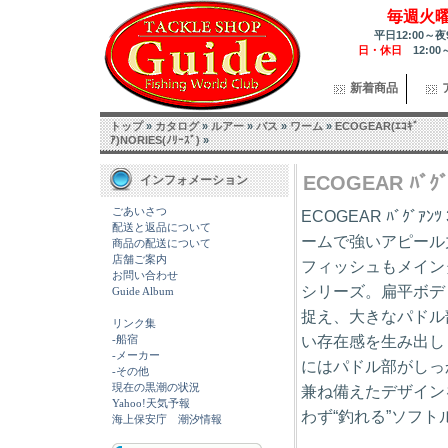
毎週火
平日12:00～夜
日・休日
12:00
新着商品
トップ
»
カタログ
»
ルアー
»
バス
»
ワーム
»
ECOGEAR(ｴｺｷﾞ
ｱ)NORIES(ﾉﾘｰｽﾞ)
»
ECOGEAR ﾊﾞｸﾞｱ
インフォメーション
ごあいさつ
ECOGEAR ﾊﾞｸﾞ
配送と返品について
ームで強いアピール
商品の配送について
店舗ご案内
フィッシュもメイン
お問い合わせ
シリーズ。扁平ボデ
Guide Album
捉え、大きなパドル
リンク集
-船宿
い存在感を生み出し
-メーカー
にはパドル部がしっ
-その他
現在の黒潮の状況
兼ね備えたデザイン
Yahoo!天気予報
わず“釣れる”ソフトル
海上保安庁 潮汐情報