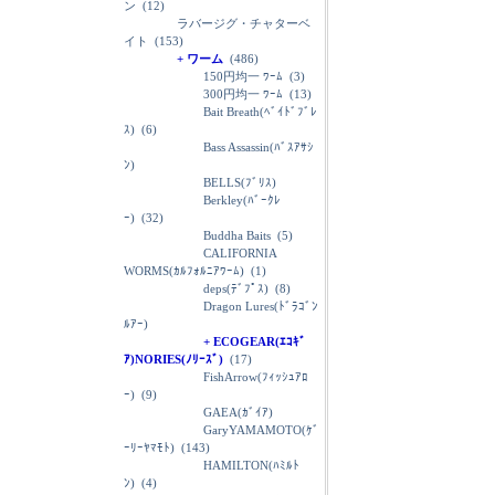
ン
(12)
ラバージグ・チャターベ
イト
(153)
+ ワーム
(486)
150円均一 ﾜｰﾑ
(3)
300円均一 ﾜｰﾑ
(13)
Bait Breath(ﾍﾞｲﾄﾞﾌﾞﾚ
ｽ)
(6)
Bass Assassin(ﾊﾞｽｱｻｼ
ﾝ)
BELLS(ﾌﾞﾘｽ)
Berkley(ﾊﾞｰｸﾚ
ｰ)
(32)
Buddha Baits
(5)
CALIFORNIA
WORMS(ｶﾙﾌｫﾙﾆｱﾜｰﾑ)
(1)
deps(ﾃﾞﾌﾟｽ)
(8)
Dragon Lures(ﾄﾞﾗｺﾞﾝ
ﾙｱｰ)
+ ECOGEAR(ｴｺｷﾞ
ｱ)NORIES(ﾉﾘｰｽﾞ)
(17)
FishArrow(ﾌｨｯｼｭｱﾛ
ｰ)
(9)
GAEA(ｶﾞｲｱ)
GaryYAMAMOTO(ｹﾞ
ｰﾘｰﾔﾏﾓﾄ)
(143)
HAMILTON(ﾊﾐﾙﾄ
ﾝ)
(4)