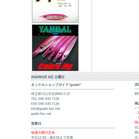
2026年8月 8日 土曜日
決
タックルショップガイド"guide"
銀
埼玉県川口市石神90-2-1F
TEL 048-430-7126
商
FAX 048-430-7136
info@guide-fwc.net
・
guide-fwc.net
・
関
営業日
佐
商
毎週火曜日定休
み
平日12:00～夜9:00まで営業