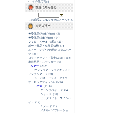
-
その他の商品
友達に知らせる
この商品のURLを友達にメールする
カテゴリー
★委託品(Frash Water)
(3)
★委託品(Salt Water)
(14)
ＤＶＤ・ビデオ・雑誌
(23)
ボート部品・魚群探知機
(7)
ルアー・ジグ･その他カスタムパー
ツ
(85)
ロッドクラフト・富士Guide
(103)
車載用品・ステッカー
(6)
+ ルアー
(2524)
オフショア・ショアキャステ
ィングルアー
(150)
シーバス・ヒラメ・タチウ
オ・ロックフィッシｭ
(586)
+ バス
(1166)
クランクベイト
(145)
シャッド
(30)
ビッグベイト・スイムベ
イト
(17)
ミノー
(121)
メタルバイブレーショ