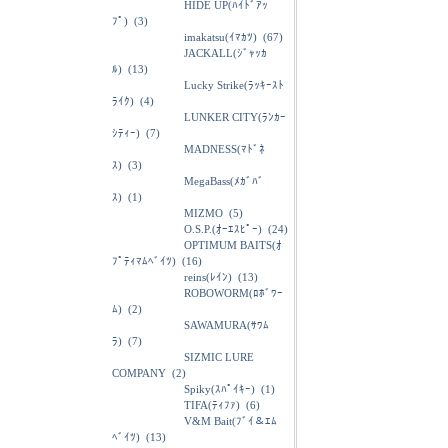
HIDE UP(ﾊｲﾄﾞｱｯ
ﾌﾟ)
(3)
imakatsu(ｲﾏｶﾂ)
(67)
JACKALL(ｼﾞｬｯｶ
ﾙ)
(13)
Lucky Strike(ﾗｯｷｰｽﾄ
ﾗｲｸ)
(4)
LUNKER CITY(ﾗﾝｶｰ
ｼﾃｨｰ)
(7)
MADNESS(ﾏﾄﾞﾈ
ｽ)
(3)
MegaBass(ﾒｶﾞﾊﾞ
ｽ)
(1)
MIZMO
(5)
O.S.P.(ｵｰｴｽﾋﾟｰ)
(24)
OPTIMUM BAITS(ｵ
ﾌﾟﾃｨﾏﾑﾍﾞｲﾂ)
(16)
reins(ﾚｲﾝ)
(13)
ROBOWORM(ﾛﾎﾞﾜｰ
ﾑ)
(2)
SAWAMURA(ｻﾜﾑ
ﾗ)
(7)
SIZMIC LURE
COMPANY
(2)
Spiky(ｽﾊﾟｲｷｰ)
(1)
TIFA(ﾃｨﾌｧ)
(6)
V&M Bait(ﾌﾞｲ＆ｴﾑ
ﾍﾞｲﾂ)
(13)