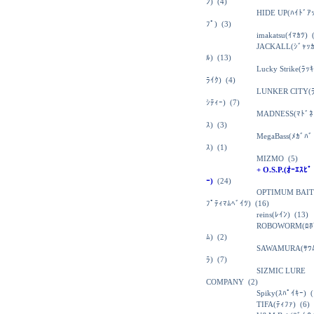
ﾝ)
(4)
HIDE UP(ﾊｲﾄﾞｱ
ﾌﾟ)
(3)
imakatsu(ｲﾏｶﾂ)
(
JACKALL(ｼﾞｬｯ
ﾙ)
(13)
Lucky Strike(ﾗｯ
ﾗｲｸ)
(4)
LUNKER CITY(
ｼﾃｨｰ)
(7)
MADNESS(ﾏﾄﾞﾈ
ｽ)
(3)
MegaBass(ﾒｶﾞﾊﾞ
ｽ)
(1)
MIZMO
(5)
+ O.S.P.(ｵｰｴｽﾋﾟ
ｰ)
(24)
OPTIMUM BAIT
ﾌﾟﾃｨﾏﾑﾍﾞｲﾂ)
(16)
reins(ﾚｲﾝ)
(13)
ROBOWORM(ﾛﾎ
ﾑ)
(2)
SAWAMURA(ｻﾜ
ﾗ)
(7)
SIZMIC LURE
COMPANY
(2)
Spiky(ｽﾊﾟｲｷｰ)
(
TIFA(ﾃｨﾌｧ)
(6)