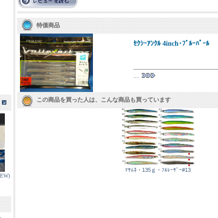
特価商品
ｾｸｼｰｱﾝｸﾙ 4inch･ﾌﾞﾙｰﾊﾟｰﾙ
....
この商品を買った人は、こんな商品も買っています
ﾏｻﾑﾈ・135ｇ・ﾌﾙﾚｰｻﾞｰ#13
EW)