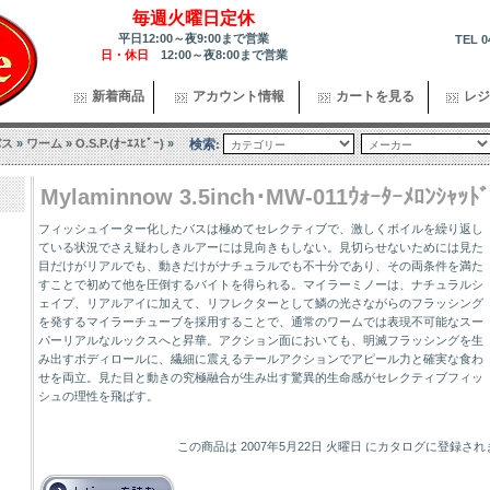
毎週火曜日定休
平日12:00～夜9:00まで営業
TEL 0
日・休日
12:00～夜8:00まで営業
新着商品
アカウント情報
カートを見る
レジ
バス
»
ワーム
»
O.S.P.(ｵｰｴｽﾋﾟｰ)
»
検索:
Mylaminnow 3.5inch･MW-011ｳｫｰﾀｰﾒﾛﾝｼｬｯﾄﾞ
フィッシュイーター化したバスは極めてセレクティブで、激しくボイルを繰り返し
ている状況でさえ疑わしきルアーには見向きもしない。見切らせないためには見た
目だけがリアルでも、動きだけがナチュラルでも不十分であり、その両条件を満た
すことで初めて他を圧倒するバイトを得られる。マイラーミノーは、ナチュラルシ
ェイプ、リアルアイに加えて、リフレクターとして鱗の光さながらのフラッシング
を発するマイラーチューブを採用することで、通常のワームでは表現不可能なスー
パーリアルなルックスへと昇華。アクション面においても、明滅フラッシングを生
み出すボディロールに、繊細に震えるテールアクションでアピール力と確実な食わ
せを両立。見た目と動きの究極融合が生み出す驚異的生命感がセレクティブフィッ
シュの理性を飛ばす。
この商品は 2007年5月22日 火曜日 にカタログに登録さ