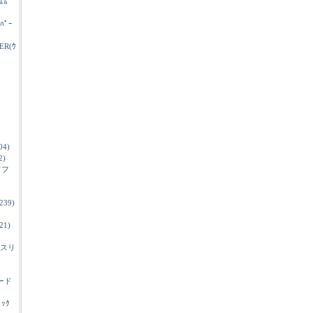
ｴﾑ
ｲﾊﾟｰ
ER(ｳ
04)
2)
ソフ
239)
21)
スリ
ード
ﾞｯｸ