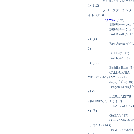
メタルバイブレーシ
ン
(12)
ラバージグ・チャタ
イト
(153)
+ ワーム
(486)
150円均一 ﾜｰﾑ
(
300円均一 ﾜｰﾑ
(
Bait Breath(ﾍﾞｲ
ｽ)
(6)
Bass Assassin(ﾊﾞ
ﾝ)
BELLS(ﾌﾞﾘｽ)
Berkley(ﾊﾞｰｸﾚ
ｰ)
(32)
Buddha Baits
(5)
CALIFORNIA
WORMS(ｶﾙﾌｫﾙﾆｱﾜｰﾑ)
(1)
deps(ﾃﾞﾌﾟｽ)
(8)
Dragon Lures(ﾄ
ﾙｱｰ)
ECOGEAR(ｴｺｷﾞ
ｱ)NORIES(ﾉﾘｰｽﾞ)
(17)
FishArrow(ﾌｨｯｼ
ｰ)
(9)
GAEA(ｶﾞｲｱ)
GaryYAMAMOT
ｰﾘｰﾔﾏﾓﾄ)
(143)
HAMILTON(ﾊﾐﾙ