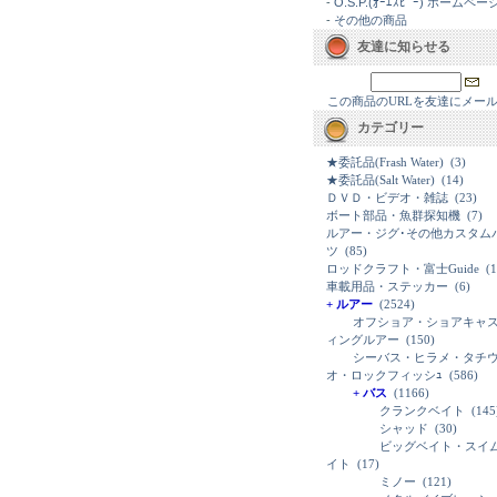
-
O.S.P.(ｵｰｴｽﾋﾟｰ) ホームペー
-
その他の商品
友達に知らせる
この商品のURLを友達にメー
カテゴリー
★委託品(Frash Water)
(3)
★委託品(Salt Water)
(14)
ＤＶＤ・ビデオ・雑誌
(23)
ボート部品・魚群探知機
(7)
ルアー・ジグ･その他カスタム
ツ
(85)
ロッドクラフト・富士Guide
(1
車載用品・ステッカー
(6)
+ ルアー
(2524)
オフショア・ショアキャ
ィングルアー
(150)
シーバス・ヒラメ・タチ
オ・ロックフィッシｭ
(586)
+ バス
(1166)
クランクベイト
(145
シャッド
(30)
ビッグベイト・スイ
イト
(17)
ミノー
(121)