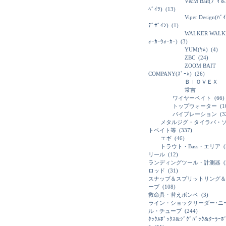
V&M Bait(ﾌﾞｲ＆
ﾍﾞｲﾂ)
(13)
Viper Design(ﾊﾞ
ﾃﾞｻﾞｲﾝ)
(1)
WALKER WALK
ｫｰｶｰｳｫｰｶｰ)
(3)
YUM(ﾔﾑ)
(4)
ZBC
(24)
ZOOM BAIT
COMPANY(ｽﾞｰﾑ)
(26)
ＢＩＯＶＥＸ
常吉
ワイヤーベイト
(66)
トップウォーター
(1
バイブレーション
(3
メタルジグ・タイラバ・
トベイト等
(337)
エギ
(46)
トラウト・Bass・エリア
(
リール
(12)
ランディングツール・計測器
(
ロッド
(31)
スナップ＆スプリットリング＆
ーブ
(108)
救命具・替えボンベ
(3)
ライン・ショックリーダー･ニ
ル・チューブ
(244)
ﾀｯｸﾙﾎﾞｯｸｽ&ｼﾞｸﾞﾊﾞｯｸ&ｸｰﾗｰﾎ