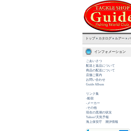
トップ
»
カタログ
»
ルアー
»
インフォメーション
ごあいさつ
配送と返品について
商品の配送について
店舗ご案内
お問い合わせ
Guide Album
リンク集
-船宿
-メーカー
-その他
現在の黒潮の状況
Yahoo!天気予報
海上保安庁 潮汐情報