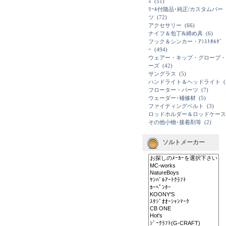
ｽ
(51)
ﾘｰﾙ付随品･純正/カスタムパー
ツ
(72)
アクセサリー
(66)
ナイフ＆包丁&締め具
(6)
フック＆シンカー・ｱｼｽﾄﾎﾙﾀﾞ
ｰ
(494)
ウェアー・キップ・グローブ・
ーズ
(42)
サングラス
(5)
ハンドライト＆ヘッドライト
(
フローター・パーツ
(7)
ウェーダー･補修材
(5)
ファイティングベルト
(3)
ロッドホルダー＆ロッドケース
その他小物･接着剤等
(2)
ソルトメーカー