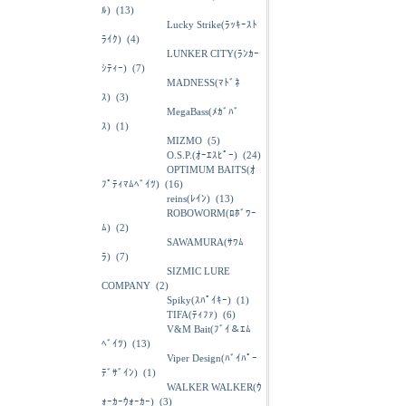
ﾙ)
(13)
Lucky Strike(ﾗｯｷｰｽﾄ
ﾗｲｸ)
(4)
LUNKER CITY(ﾗﾝｶｰ
ｼﾃｨｰ)
(7)
MADNESS(ﾏﾄﾞﾈ
ｽ)
(3)
MegaBass(ﾒｶﾞﾊﾞ
ｽ)
(1)
MIZMO
(5)
O.S.P.(ｵｰｴｽﾋﾟｰ)
(24)
OPTIMUM BAITS(ｵ
ﾌﾟﾃｨﾏﾑﾍﾞｲﾂ)
(16)
reins(ﾚｲﾝ)
(13)
ROBOWORM(ﾛﾎﾞﾜｰ
ﾑ)
(2)
SAWAMURA(ｻﾜﾑ
ﾗ)
(7)
SIZMIC LURE
COMPANY
(2)
Spiky(ｽﾊﾟｲｷｰ)
(1)
TIFA(ﾃｨﾌｧ)
(6)
V&M Bait(ﾌﾞｲ＆ｴﾑ
ﾍﾞｲﾂ)
(13)
Viper Design(ﾊﾞｲﾊﾟｰ
ﾃﾞｻﾞｲﾝ)
(1)
WALKER WALKER(ｳ
ｫｰｶｰｳｫｰｶｰ)
(3)