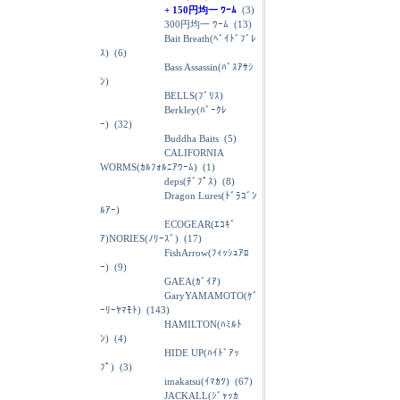
+ 150円均一 ﾜｰﾑ
(3)
300円均一 ﾜｰﾑ
(13)
Bait Breath(ﾍﾞｲﾄﾞﾌﾞﾚ
ｽ)
(6)
Bass Assassin(ﾊﾞｽｱｻｼ
ﾝ)
BELLS(ﾌﾞﾘｽ)
Berkley(ﾊﾞｰｸﾚ
ｰ)
(32)
Buddha Baits
(5)
CALIFORNIA
WORMS(ｶﾙﾌｫﾙﾆｱﾜｰﾑ)
(1)
deps(ﾃﾞﾌﾟｽ)
(8)
Dragon Lures(ﾄﾞﾗｺﾞﾝ
ﾙｱｰ)
ECOGEAR(ｴｺｷﾞ
ｱ)NORIES(ﾉﾘｰｽﾞ)
(17)
FishArrow(ﾌｨｯｼｭｱﾛ
ｰ)
(9)
GAEA(ｶﾞｲｱ)
GaryYAMAMOTO(ｹﾞ
ｰﾘｰﾔﾏﾓﾄ)
(143)
HAMILTON(ﾊﾐﾙﾄ
ﾝ)
(4)
HIDE UP(ﾊｲﾄﾞｱｯ
ﾌﾟ)
(3)
imakatsu(ｲﾏｶﾂ)
(67)
JACKALL(ｼﾞｬｯｶ