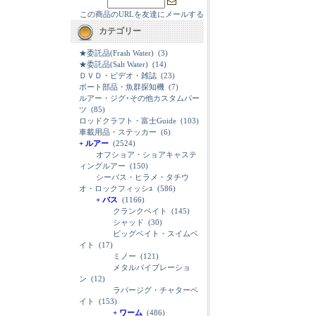
この商品のURLを友達にメールする
カテゴリー
★委託品(Frash Water)
(3)
★委託品(Salt Water)
(14)
ＤＶＤ・ビデオ・雑誌
(23)
ボート部品・魚群探知機
(7)
ルアー・ジグ･その他カスタムパー
ツ
(85)
ロッドクラフト・富士Guide
(103)
車載用品・ステッカー
(6)
+ ルアー
(2524)
オフショア・ショアキャステ
ィングルアー
(150)
シーバス・ヒラメ・タチウ
オ・ロックフィッシｭ
(586)
+ バス
(1166)
クランクベイト
(145)
シャッド
(30)
ビッグベイト・スイムベ
イト
(17)
ミノー
(121)
メタルバイブレーショ
ン
(12)
ラバージグ・チャターベ
イト
(153)
+ ワーム
(486)