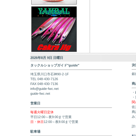
2026年8月 9日 日曜日
決
タックルショップガイド"guide"
銀
埼玉県川口市石神90-2-1F
TEL 048-430-7126
商
FAX 048-430-7136
info@guide-fwc.net
・
guide-fwc.net
・
関
営業日
佐
商
毎週火曜日定休
み
平日12:00～夜9:00まで営業
日・休日
12:00～夜8:00まで営業
詳
駐車場