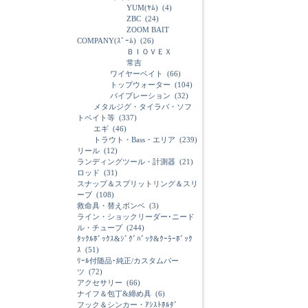
YUM(ﾔﾑ)
(4)
ZBC
(24)
ZOOM BAIT
COMPANY(ｽﾞｰﾑ)
(26)
ＢＩＯＶＥＸ
常吉
ワイヤーベイト
(66)
トップウォーター
(104)
バイブレーション
(32)
メタルジグ・タイラバ・ソフ
トベイト等
(337)
エギ
(46)
トラウト・Bass・エリア
(239)
リール
(12)
ランディングツール・計測器
(21)
ロッド
(31)
スナップ＆スプリットリング＆スリ
ーブ
(108)
救命具・替えボンベ
(3)
ライン・ショックリーダー･ニード
ル・チューブ
(244)
ﾀｯｸﾙﾎﾞｯｸｽ&ｼﾞｸﾞﾊﾞｯｸ&ｸｰﾗｰﾎﾞｯｸ
ｽ
(51)
ﾘｰﾙ付随品･純正/カスタムパー
ツ
(72)
アクセサリー
(66)
ナイフ＆包丁&締め具
(6)
フック＆シンカー・ｱｼｽﾄﾎﾙﾀﾞ