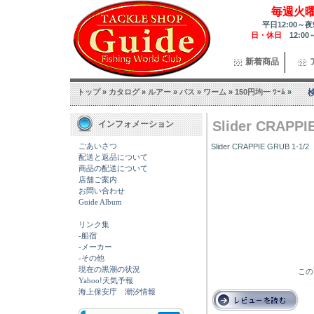
毎週火
平日12:00～夜
日・休日
12:00
新着商品
トップ
»
カタログ
»
ルアー
»
バス
»
ワーム
»
150円均一 ﾜｰﾑ
»
Slider CRAPPI
インフォメーション
ごあいさつ
Slider CRAPPIE GRUB 1-1/2
配送と返品について
商品の配送について
店舗ご案内
お問い合わせ
Guide Album
リンク集
-船宿
-メーカー
-その他
現在の黒潮の状況
この
Yahoo!天気予報
海上保安庁 潮汐情報