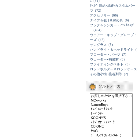
ｽ
(51)
ﾘｰﾙ付随品･純正/カスタムパー
ツ
(72)
アクセサリー
(66)
ナイフ＆包丁&締め具
(6)
フック＆シンカー・ｱｼｽﾄﾎﾙﾀﾞ
ｰ
(494)
ウェアー・キップ・グローブ・
ーズ
(42)
サングラス
(5)
ハンドライト＆ヘッドライト
(
フローター・パーツ
(7)
ウェーダー･補修材
(5)
ファイティングベルト
(3)
ロッドホルダー＆ロッドケース
その他小物･接着剤等
(2)
ソルトメーカー