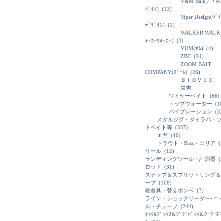
V&M Bait(ﾌﾞｲ＆
ﾍﾞｲﾂ)
(13)
Viper Design(ﾊﾞ
ﾃﾞｻﾞｲﾝ)
(1)
WALKER WALK
ｫｰｶｰｳｫｰｶｰ)
(3)
YUM(ﾔﾑ)
(4)
ZBC
(24)
ZOOM BAIT
COMPANY(ｽﾞｰﾑ)
(26)
ＢＩＯＶＥＸ
常吉
ワイヤーベイト
(66)
トップウォーター
(1
バイブレーション
(3
メタルジグ・タイラバ・
トベイト等
(337)
エギ
(46)
トラウト・Bass・エリア
(
リール
(12)
ランディングツール・計測器
(
ロッド
(31)
スナップ＆スプリットリング＆
ーブ
(108)
救命具・替えボンベ
(3)
ライン・ショックリーダー･ニ
ル・チューブ
(244)
ﾀｯｸﾙﾎﾞｯｸｽ&ｼﾞｸﾞﾊﾞｯｸ&ｸｰﾗｰﾎ