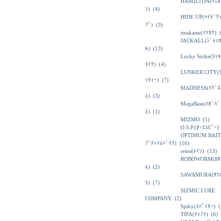
HAMILTON(ﾊﾐﾙ
ﾝ)
(4)
HIDE UP(ﾊｲﾄﾞｱ
ﾌﾟ)
(3)
imakatsu(ｲﾏｶﾂ)
(
JACKALL(ｼﾞｬｯ
ﾙ)
(13)
Lucky Strike(ﾗｯ
ﾗｲｸ)
(4)
LUNKER CITY(
ｼﾃｨｰ)
(7)
MADNESS(ﾏﾄﾞﾈ
ｽ)
(3)
MegaBass(ﾒｶﾞﾊﾞ
ｽ)
(1)
MIZMO
(5)
O.S.P.(ｵｰｴｽﾋﾟｰ)
OPTIMUM BAIT
ﾌﾟﾃｨﾏﾑﾍﾞｲﾂ)
(16)
reins(ﾚｲﾝ)
(13)
ROBOWORM(ﾛﾎ
ﾑ)
(2)
SAWAMURA(ｻﾜ
ﾗ)
(7)
SIZMIC LURE
COMPANY
(2)
Spiky(ｽﾊﾟｲｷｰ)
(
TIFA(ﾃｨﾌｧ)
(6)