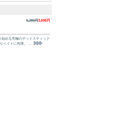
5,280円
3,696円
き始める究極のデッドスティック
イトに肉薄。 ....