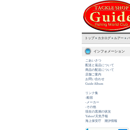
トップ
»
カタログ
»
ルアー
»
インフォメーション
ごあいさつ
配送と返品について
商品の配送について
店舗ご案内
お問い合わせ
Guide Album
リンク集
-船宿
-メーカー
-その他
現在の黒潮の状況
Yahoo!天気予報
海上保安庁 潮汐情報