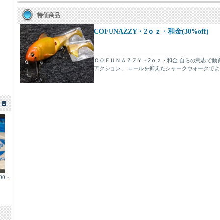
特価商品
COFUNAZZY・2ｏｚ・和金(30%off)
ＣＯＦＵＮＡＺＺＹ・2ｏｚ・和金 自らの意志で動
アクション、 ロールを抑えたシャークウォークでよりベ
00・