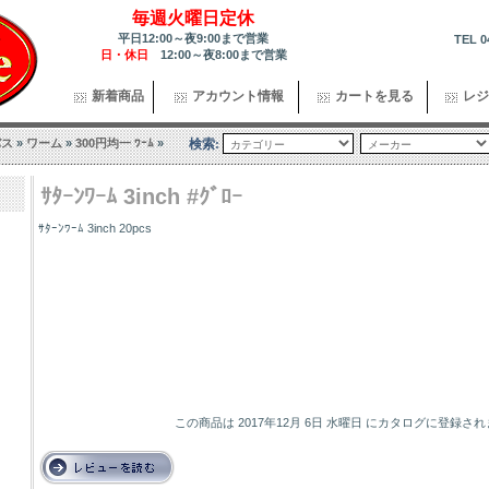
毎週火曜日定休
平日12:00～夜9:00まで営業
TEL 0
日・休日
12:00～夜8:00まで営業
新着商品
アカウント情報
カートを見る
レジ
バス
»
ワーム
»
300円均一 ﾜｰﾑ
»
検索:
ｻﾀｰﾝﾜｰﾑ 3inch #ｸﾞﾛｰ
ｻﾀｰﾝﾜｰﾑ 3inch 20pcs
この商品は 2017年12月 6日 水曜日 にカタログに登録さ