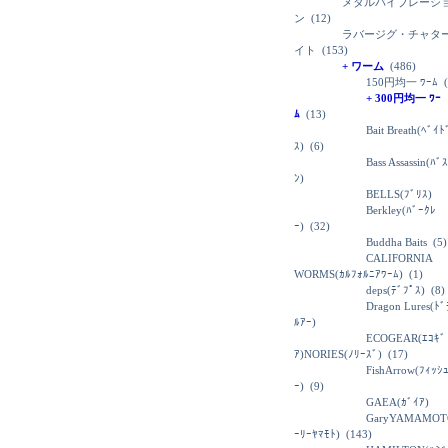
メタルバイブレーシ
ン
(12)
ラバージグ・チャタ
イト
(153)
+ ワーム
(486)
150円均一 ﾜｰﾑ
(
+ 300円均一 ﾜｰ
ﾑ
(13)
Bait Breath(ﾍﾞｲ
ｽ)
(6)
Bass Assassin(ﾊﾞ
ﾝ)
BELLS(ﾌﾞﾘｽ)
Berkley(ﾊﾞｰｸﾚ
ｰ)
(32)
Buddha Baits
(5)
CALIFORNIA
WORMS(ｶﾙﾌｫﾙﾆｱﾜｰﾑ)
(1)
deps(ﾃﾞﾌﾟｽ)
(8)
Dragon Lures(ﾄ
ﾙｱｰ)
ECOGEAR(ｴｺｷﾞ
ｱ)NORIES(ﾉﾘｰｽﾞ)
(17)
FishArrow(ﾌｨｯｼ
ｰ)
(9)
GAEA(ｶﾞｲｱ)
GaryYAMAMOT
ｰﾘｰﾔﾏﾓﾄ)
(143)