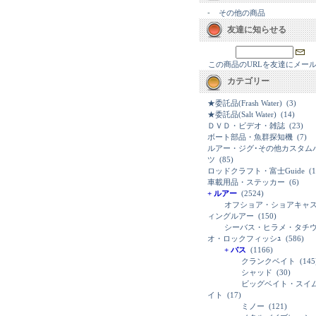
-
その他の商品
友達に知らせる
この商品のURLを友達にメー
カテゴリー
★委託品(Frash Water)
(3)
★委託品(Salt Water)
(14)
ＤＶＤ・ビデオ・雑誌
(23)
ボート部品・魚群探知機
(7)
ルアー・ジグ･その他カスタム
ツ
(85)
ロッドクラフト・富士Guide
(1
車載用品・ステッカー
(6)
+ ルアー
(2524)
オフショア・ショアキャ
ィングルアー
(150)
シーバス・ヒラメ・タチ
オ・ロックフィッシｭ
(586)
+ バス
(1166)
クランクベイト
(145
シャッド
(30)
ビッグベイト・スイ
イト
(17)
ミノー
(121)