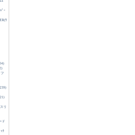
ｴﾑ
ｲﾊﾟｰ
ER(ｳ
04)
2)
ソフ
239)
21)
スリ
ード
ﾞｯｸ