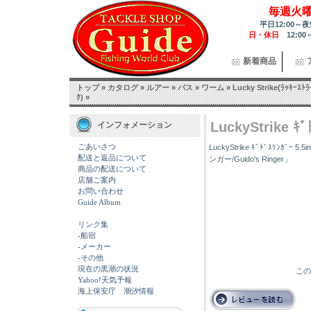
毎週火
平日12:00～夜
日・休日
12:00
新着商品
トップ
»
カタログ
»
ルアー
»
バス
»
ワーム
»
Lucky Strike(ﾗｯｷｰｽﾄﾗ
ｸ)
»
LuckyStrike ｷ
インフォメーション
ごあいさつ
LuckyStrike ｷﾞﾄﾞｽﾘﾝｶ
配送と返品について
ンガー/Guido's Ringer」
商品の配送について
店舗ご案内
お問い合わせ
Guide Album
リンク集
-船宿
-メーカー
-その他
現在の黒潮の状況
この
Yahoo!天気予報
海上保安庁 潮汐情報