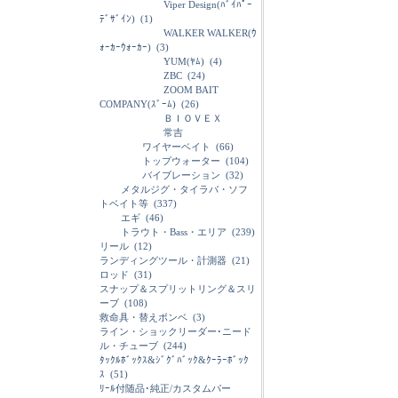
Viper Design(ﾊﾞｲﾊﾟｰ
ﾃﾞｻﾞｲﾝ)
(1)
WALKER WALKER(ｳ
ｫｰｶｰｳｫｰｶｰ)
(3)
YUM(ﾔﾑ)
(4)
ZBC
(24)
ZOOM BAIT
COMPANY(ｽﾞｰﾑ)
(26)
ＢＩＯＶＥＸ
常吉
ワイヤーベイト
(66)
トップウォーター
(104)
バイブレーション
(32)
メタルジグ・タイラバ・ソフ
トベイト等
(337)
エギ
(46)
トラウト・Bass・エリア
(239)
リール
(12)
ランディングツール・計測器
(21)
ロッド
(31)
スナップ＆スプリットリング＆スリ
ーブ
(108)
救命具・替えボンベ
(3)
ライン・ショックリーダー･ニード
ル・チューブ
(244)
ﾀｯｸﾙﾎﾞｯｸｽ&ｼﾞｸﾞﾊﾞｯｸ&ｸｰﾗｰﾎﾞｯｸ
ｽ
(51)
ﾘｰﾙ付随品･純正/カスタムパー