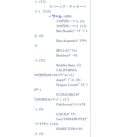
ン
(12)
ラバージグ・チャターベ
イト
(153)
+ ワーム
(486)
150円均一 ﾜｰﾑ
(3)
300円均一 ﾜｰﾑ
(13)
Bait Breath(ﾍﾞｲﾄﾞﾌﾞﾚ
ｽ)
(6)
Bass Assassin(ﾊﾞｽｱｻｼ
ﾝ)
BELLS(ﾌﾞﾘｽ)
Berkley(ﾊﾞｰｸﾚ
ｰ)
(32)
Buddha Baits
(5)
CALIFORNIA
WORMS(ｶﾙﾌｫﾙﾆｱﾜｰﾑ)
(1)
deps(ﾃﾞﾌﾟｽ)
(8)
Dragon Lures(ﾄﾞﾗｺﾞﾝ
ﾙｱｰ)
ECOGEAR(ｴｺｷﾞ
ｱ)NORIES(ﾉﾘｰｽﾞ)
(17)
FishArrow(ﾌｨｯｼｭｱﾛ
ｰ)
(9)
GAEA(ｶﾞｲｱ)
GaryYAMAMOTO(ｹﾞ
ｰﾘｰﾔﾏﾓﾄ)
(143)
HAMILTON(ﾊﾐﾙﾄ
ﾝ)
(4)