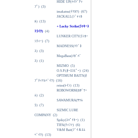
HIDE UP(ﾊｲﾄﾞｱｯ
ﾌﾟ)
(3)
imakatsu(ｲﾏｶﾂ)
(67)
JACKALL(ｼﾞｬｯｶ
ﾙ)
(13)
+ Lucky Strike(ﾗｯｷｰｽ
ﾄﾗｲｸ)
(4)
LUNKER CITY(ﾗﾝｶｰ
ｼﾃｨｰ)
(7)
MADNESS(ﾏﾄﾞﾈ
ｽ)
(3)
MegaBass(ﾒｶﾞﾊﾞ
ｽ)
(1)
MIZMO
(5)
O.S.P.(ｵｰｴｽﾋﾟｰ)
(24)
OPTIMUM BAITS(ｵ
ﾌﾟﾃｨﾏﾑﾍﾞｲﾂ)
(16)
reins(ﾚｲﾝ)
(13)
ROBOWORM(ﾛﾎﾞﾜｰ
ﾑ)
(2)
SAWAMURA(ｻﾜﾑ
ﾗ)
(7)
SIZMIC LURE
COMPANY
(2)
Spiky(ｽﾊﾟｲｷｰ)
(1)
TIFA(ﾃｨﾌｧ)
(6)
V&M Bait(ﾌﾞｲ＆ｴﾑ
ﾍﾞｲﾂ)
(13)