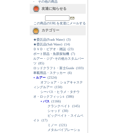
-
その他の商品
友達に知らせる
この商品のURLを友達にメールする
カテゴリー
★委託品(Frash Water)
(3)
★委託品(Salt Water)
(14)
ＤＶＤ・ビデオ・雑誌
(23)
ボート部品・魚群探知機
(7)
ルアー・ジグ･その他カスタムパー
ツ
(85)
ロッドクラフト・富士Guide
(103)
車載用品・ステッカー
(6)
+ ルアー
(2524)
オフショア・ショアキャステ
ィングルアー
(150)
シーバス・ヒラメ・タチウ
オ・ロックフィッシｭ
(586)
+ バス
(1166)
クランクベイト
(145)
シャッド
(30)
ビッグベイト・スイムベ
イト
(17)
ミノー
(121)
メタルバイブレーショ