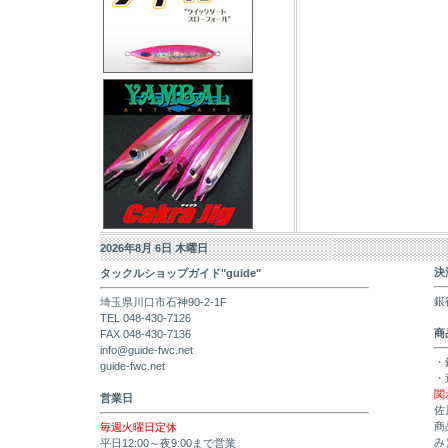
2026年8月 6日 木曜日
決
タックルショップガイド"guide"
銀
埼玉県川口市石神90-2-1F
TEL 048-430-7126
商
FAX 048-430-7136
info@guide-fwc.net
・
guide-fwc.net
・
関
営業日
佐
商
毎週火曜日定休
み
平日12:00～夜9:00まで営業