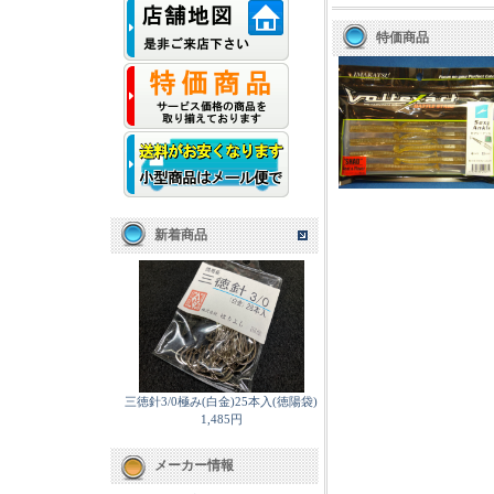
特価商品
新着商品
三徳針3/0極み(白金)25本入(徳陽袋)
1,485円
メーカー情報