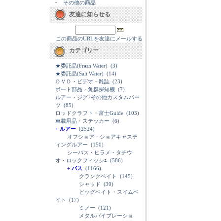
-
その他の商品
友達に知らせる
この商品のURLを友達にメールする
カテゴリー
★委託品(Frash Water)
(3)
★委託品(Salt Water)
(14)
ＤＶＤ・ビデオ・雑誌
(23)
ボート部品・魚群探知機
(7)
ルアー・ジグ･その他カスタムパー
ツ
(85)
ロッドクラフト・富士Guide
(103)
車載用品・ステッカー
(6)
+ ルアー
(2524)
オフショア・ショアキャステ
ィングルアー
(150)
シーバス・ヒラメ・タチウ
オ・ロックフィッシｭ
(586)
+ バス
(1166)
クランクベイト
(145)
シャッド
(30)
ビッグベイト・スイムベ
イト
(17)
ミノー
(121)
メタルバイブレーショ