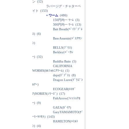
ン
(12)
ラバージグ・チャターベ
イト
(153)
+ ワーム
(486)
150円均一 ﾜｰﾑ
(3)
300円均一 ﾜｰﾑ
(13)
Bait Breath(ﾍﾞｲﾄﾞﾌﾞﾚ
ｽ)
(6)
Bass Assassin(ﾊﾞｽｱｻｼ
ﾝ)
BELLS(ﾌﾞﾘｽ)
Berkley(ﾊﾞｰｸﾚ
ｰ)
(32)
Buddha Baits
(5)
CALIFORNIA
WORMS(ｶﾙﾌｫﾙﾆｱﾜｰﾑ)
(1)
deps(ﾃﾞﾌﾟｽ)
(8)
Dragon Lures(ﾄﾞﾗｺﾞﾝ
ﾙｱｰ)
ECOGEAR(ｴｺｷﾞ
ｱ)NORIES(ﾉﾘｰｽﾞ)
(17)
FishArrow(ﾌｨｯｼｭｱﾛ
ｰ)
(9)
GAEA(ｶﾞｲｱ)
GaryYAMAMOTO(ｹﾞ
ｰﾘｰﾔﾏﾓﾄ)
(143)
HAMILTON(ﾊﾐﾙﾄ
ﾝ)
(4)