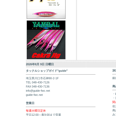
2026年8月 9日 日曜日
決
タックルショップガイド"guide"
銀
埼玉県川口市石神90-2-1F
TEL 048-430-7126
商
FAX 048-430-7136
info@guide-fwc.net
・
guide-fwc.net
・
関
営業日
佐
商
毎週火曜日定休
み
平日12:00～夜9:00まで営業