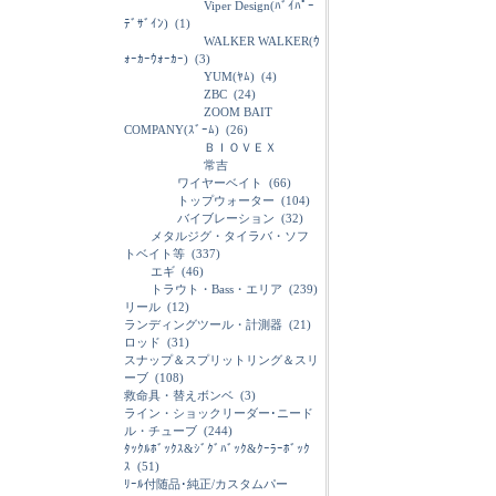
Viper Design(ﾊﾞｲﾊﾟｰ
ﾃﾞｻﾞｲﾝ)
(1)
WALKER WALKER(ｳ
ｫｰｶｰｳｫｰｶｰ)
(3)
YUM(ﾔﾑ)
(4)
ZBC
(24)
ZOOM BAIT
COMPANY(ｽﾞｰﾑ)
(26)
ＢＩＯＶＥＸ
常吉
ワイヤーベイト
(66)
トップウォーター
(104)
バイブレーション
(32)
メタルジグ・タイラバ・ソフ
トベイト等
(337)
エギ
(46)
トラウト・Bass・エリア
(239)
リール
(12)
ランディングツール・計測器
(21)
ロッド
(31)
スナップ＆スプリットリング＆スリ
ーブ
(108)
救命具・替えボンベ
(3)
ライン・ショックリーダー･ニード
ル・チューブ
(244)
ﾀｯｸﾙﾎﾞｯｸｽ&ｼﾞｸﾞﾊﾞｯｸ&ｸｰﾗｰﾎﾞｯｸ
ｽ
(51)
ﾘｰﾙ付随品･純正/カスタムパー