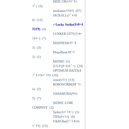
HIDE UP(ﾊｲﾄﾞｱｯ
ﾌﾟ)
(3)
imakatsu(ｲﾏｶﾂ)
(67)
JACKALL(ｼﾞｬｯｶ
ﾙ)
(13)
+ Lucky Strike(ﾗｯｷｰｽ
ﾄﾗｲｸ)
(4)
LUNKER CITY(ﾗﾝｶｰ
ｼﾃｨｰ)
(7)
MADNESS(ﾏﾄﾞﾈ
ｽ)
(3)
MegaBass(ﾒｶﾞﾊﾞ
ｽ)
(1)
MIZMO
(5)
O.S.P.(ｵｰｴｽﾋﾟｰ)
(24)
OPTIMUM BAITS(ｵ
ﾌﾟﾃｨﾏﾑﾍﾞｲﾂ)
(16)
reins(ﾚｲﾝ)
(13)
ROBOWORM(ﾛﾎﾞﾜｰ
ﾑ)
(2)
SAWAMURA(ｻﾜﾑ
ﾗ)
(7)
SIZMIC LURE
COMPANY
(2)
Spiky(ｽﾊﾟｲｷｰ)
(1)
TIFA(ﾃｨﾌｧ)
(6)
V&M Bait(ﾌﾞｲ＆ｴﾑ
ﾍﾞｲﾂ)
(13)