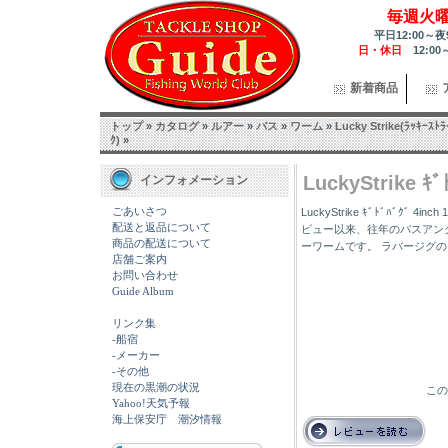
毎週火
平日12:00～夜
日・休日
12:00
新着商品
トップ
»
カタログ
»
ルアー
»
バス
»
ワーム
»
Lucky Strike(ﾗｯｷｰｽﾄﾗ
ｸ)
»
LuckyStrike ｷﾞ
インフォメーション
ごあいさつ
LuckyStrike ｷﾞﾄﾞﾊﾞｸﾞ 
配送と返品について
ビュー以来、往年のバスアン
商品の配送について
ーワームです。 ラバージグ
店舗ご案内
お問い合わせ
Guide Album
リンク集
-船宿
-メーカー
-その他
現在の黒潮の状況
この
Yahoo!天気予報
海上保安庁 潮汐情報