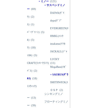
+ ミノー
(121)
+ サスペンドミノ
ー
(69)
DAIWA(ﾀﾞｲ
ﾜ)
(2)
deps(ﾃﾞﾌﾟ
ｽ)
(1)
EVERGREEN(ｴ
ﾊﾞｰｸﾞﾘｰﾝ)
(5)
HMKL(ﾊﾝｸ
ﾙ)
(5)
imakatsu(ｲﾏｶ
ﾂ)
(18)
JACKALL(ｼﾞｬ
ｯｶﾙ)
(5)
LUCKY
CRAFT(ﾗｯｷｰｸﾗﾌﾄ)
(11)
MegaBass(ﾒｶﾞ
ﾊﾞｽ)
(2)
+ SAURUS(ｻﾞｳ
ﾙｽ)
(18)
SMITHWICK(ｽ
ﾐｽｳｨｯｸ)
ＯＳＰ
(2)
シンキングミノ
ー
(13)
フローティングミノ
ー
(39)