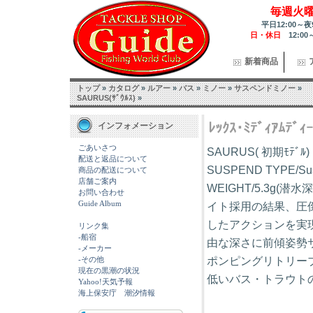
毎週火
平日12:00～夜
日・休日
12:00
新着商品
トップ
»
カタログ
»
ルアー
»
バス
»
ミノー
»
サスペンドミノー
»
SAURUS(ｻﾞｳﾙｽ)
»
ﾚｯｸｽ･ﾐﾃﾞｨｱﾑﾃﾞ
インフォメーション
ごあいさつ
SAURUS( 初期ﾓﾃ
配送と返品について
SUSPEND TYPE/Su
商品の配送について
店舗ご案内
WEIGHT/5.3g(潜
お問い合わせ
Guide Album
イト採用の結果、圧
したアクションを実現
リンク集
-船宿
由な深さに前傾姿勢
-メーカー
ポンピングリトリー
-その他
現在の黒潮の状況
低いバス・トラウト
Yahoo!天気予報
海上保安庁 潮汐情報