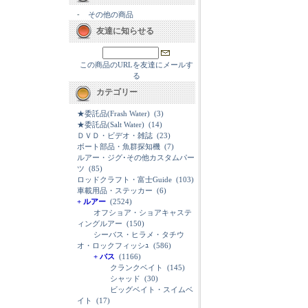
-
その他の商品
友達に知らせる
この商品のURLを友達にメールす
る
カテゴリー
★委託品(Frash Water)
(3)
★委託品(Salt Water)
(14)
ＤＶＤ・ビデオ・雑誌
(23)
ボート部品・魚群探知機
(7)
ルアー・ジグ･その他カスタムパー
ツ
(85)
ロッドクラフト・富士Guide
(103)
車載用品・ステッカー
(6)
+ ルアー
(2524)
オフショア・ショアキャステ
ィングルアー
(150)
シーバス・ヒラメ・タチウ
オ・ロックフィッシｭ
(586)
+ バス
(1166)
クランクベイト
(145)
シャッド
(30)
ビッグベイト・スイムベ
イト
(17)