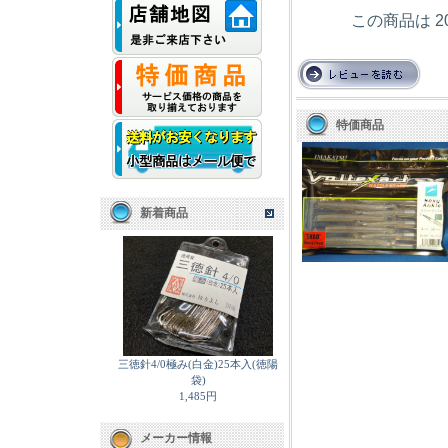
この商品は 2
特価商品
新着商品
三徳針4/0極み(白金)25本入(徳陽
袋)
1,485円
メーカー情報