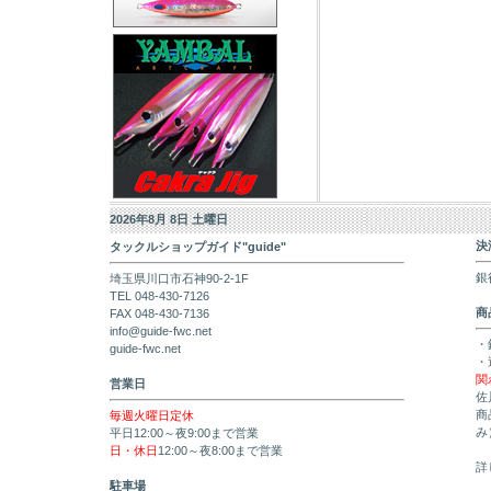
2026年8月 8日 土曜日
決
タックルショップガイド"guide"
銀
埼玉県川口市石神90-2-1F
TEL 048-430-7126
商
FAX 048-430-7136
info@guide-fwc.net
・
guide-fwc.net
・
関
営業日
佐
商
毎週火曜日定休
み
平日12:00～夜9:00まで営業
日・休日
12:00～夜8:00まで営業
詳
駐車場