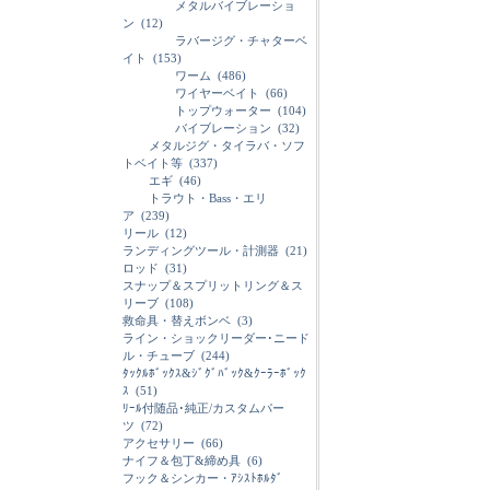
メタルバイブレーショ
ン
(12)
ラバージグ・チャターベ
イト
(153)
ワーム
(486)
ワイヤーベイト
(66)
トップウォーター
(104)
バイブレーション
(32)
メタルジグ・タイラバ・ソフ
トベイト等
(337)
エギ
(46)
トラウト・Bass・エリ
ア
(239)
リール
(12)
ランディングツール・計測器
(21)
ロッド
(31)
スナップ＆スプリットリング＆ス
リーブ
(108)
救命具・替えボンベ
(3)
ライン・ショックリーダー･ニード
ル・チューブ
(244)
ﾀｯｸﾙﾎﾞｯｸｽ&ｼﾞｸﾞﾊﾞｯｸ&ｸｰﾗｰﾎﾞｯｸ
ｽ
(51)
ﾘｰﾙ付随品･純正/カスタムパー
ツ
(72)
アクセサリー
(66)
ナイフ＆包丁&締め具
(6)
フック＆シンカー・ｱｼｽﾄﾎﾙﾀﾞ