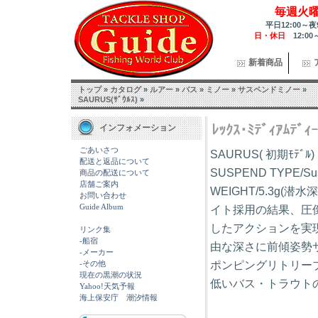
毎週火
平日12:00～夜
日・休日
12:00
新着商品
トップ
»
カタログ
»
ルアー
»
バス
»
ミノー
»
サスペンドミノー
»
SAURUS(ｻﾞｳﾙｽ)
»
ﾚｯｸｽ･ﾐﾃﾞｨｱﾑﾃﾞ
インフォメーション
ごあいさつ
SAURUS( 初期ﾓﾃ
配送と返品について
SUSPEND TYPE/Su
商品の配送について
店舗ご案内
WEIGHT/5.3g(潜
お問い合わせ
Guide Album
イト採用の結果、圧
したアクションを実現
リンク集
-船宿
由な深さに前傾姿勢
-メーカー
ポンピングリトリー
-その他
現在の黒潮の状況
低いバス・トラウト
Yahoo!天気予報
海上保安庁 潮汐情報