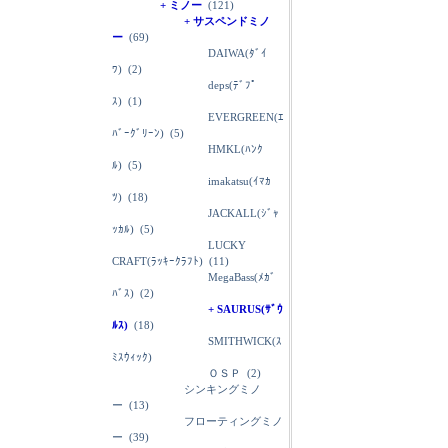
+ ミノー
(121)
+ サスペンドミノ
ー
(69)
DAIWA(ﾀﾞｲ
ﾜ)
(2)
deps(ﾃﾞﾌﾟ
ｽ)
(1)
EVERGREEN(ｴ
ﾊﾞｰｸﾞﾘｰﾝ)
(5)
HMKL(ﾊﾝｸ
ﾙ)
(5)
imakatsu(ｲﾏｶ
ﾂ)
(18)
JACKALL(ｼﾞｬ
ｯｶﾙ)
(5)
LUCKY
CRAFT(ﾗｯｷｰｸﾗﾌﾄ)
(11)
MegaBass(ﾒｶﾞ
ﾊﾞｽ)
(2)
+ SAURUS(ｻﾞｳ
ﾙｽ)
(18)
SMITHWICK(ｽ
ﾐｽｳｨｯｸ)
ＯＳＰ
(2)
シンキングミノ
ー
(13)
フローティングミノ
ー
(39)