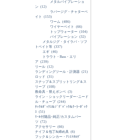
メタルバイブレーショ
ン
(12)
ラバージグ・チャターベ
イト
(153)
ワーム
(486)
ワイヤーベイト
(66)
トップウォーター
(104)
バイブレーション
(32)
メタルジグ・タイラバ・ソフ
トベイト等
(337)
エギ
(46)
トラウト・Bass・エリ
ア
(239)
リール
(12)
ランディングツール・計測器
(21)
ロッド
(31)
スナップ＆スプリットリング＆ス
リーブ
(108)
救命具・替えボンベ
(3)
ライン・ショックリーダー･ニード
ル・チューブ
(244)
ﾀｯｸﾙﾎﾞｯｸｽ&ｼﾞｸﾞﾊﾞｯｸ&ｸｰﾗｰﾎﾞｯｸ
ｽ
(51)
ﾘｰﾙ付随品･純正/カスタムパー
ツ
(72)
アクセサリー
(66)
ナイフ＆包丁&締め具
(6)
フック＆シンカー・ｱｼｽﾄﾎﾙﾀﾞ