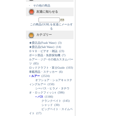
-
その他の商品
友達に知らせる
この商品のURLを友達にメールす
る
カテゴリー
★委託品(Frash Water)
(3)
★委託品(Salt Water)
(14)
ＤＶＤ・ビデオ・雑誌
(23)
ボート部品・魚群探知機
(7)
ルアー・ジグ･その他カスタムパー
ツ
(85)
ロッドクラフト・富士Guide
(103)
車載用品・ステッカー
(6)
+ ルアー
(2524)
オフショア・ショアキャステ
ィングルアー
(150)
シーバス・ヒラメ・タチウ
オ・ロックフィッシｭ
(586)
+ バス
(1166)
クランクベイト
(145)
シャッド
(30)
ビッグベイト・スイムベ
イト
(17)