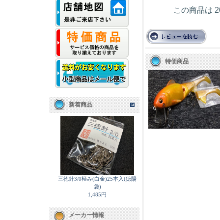
この商品は 2
特価商品
新着商品
三徳針3/0極み(白金)25本入(徳陽
袋)
1,485円
メーカー情報