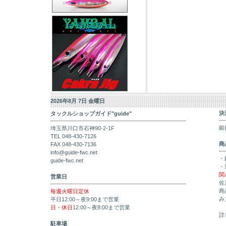
2026年8月 7日 金曜日
決
タックルショップガイド"guide"
銀
埼玉県川口市石神90-2-1F
TEL 048-430-7126
商
FAX 048-430-7136
info@guide-fwc.net
・
guide-fwc.net
・
関
営業日
佐
商
毎週火曜日定休
み
平日12:00～夜9:00まで営業
日・休日
12:00～夜8:00まで営業
詳
駐車場