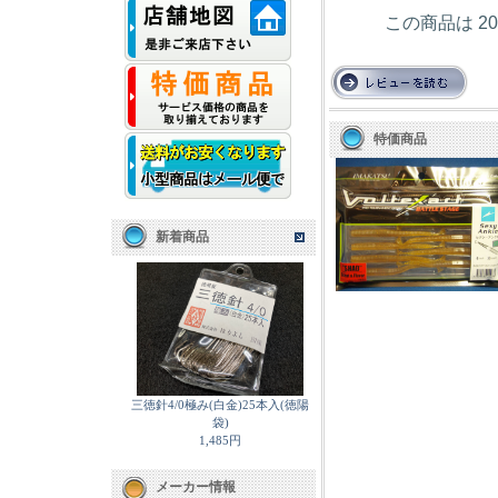
この商品は 2
特価商品
新着商品
三徳針4/0極み(白金)25本入(徳陽
袋)
1,485円
メーカー情報