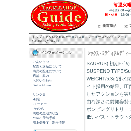
毎週火
平日12:00～夜
日・休日
12:00
新着商品
トップ
»
カタログ
»
ルアー
»
バス
»
ミノー
»
サスペンドミノー
»
SAURUS(ｻﾞｳﾙｽ)
»
ﾚｯｸｽ･ﾐﾃﾞｨｱﾑﾃﾞ
インフォメーション
ごあいさつ
SAURUS( 初期ﾓﾃ
配送と返品について
SUSPEND TYPE/Su
商品の配送について
店舗ご案内
WEIGHT/5.3g(潜
お問い合わせ
Guide Album
イト採用の結果、圧
したアクションを実現
リンク集
-船宿
由な深さに前傾姿勢
-メーカー
ポンピングリトリー
-その他
現在の黒潮の状況
低いバス・トラウト
Yahoo!天気予報
海上保安庁 潮汐情報