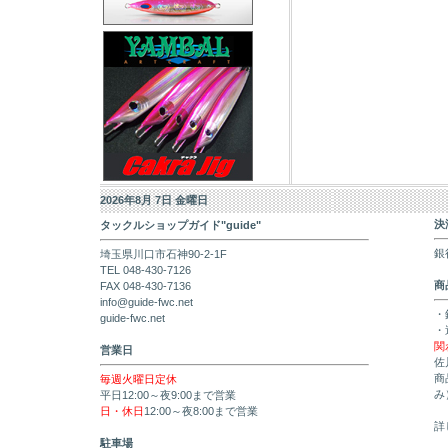
2026年8月 7日 金曜日
決
タックルショップガイド"guide"
銀
埼玉県川口市石神90-2-1F
TEL 048-430-7126
商
FAX 048-430-7136
info@guide-fwc.net
・
guide-fwc.net
・
関
営業日
佐
商
毎週火曜日定休
み
平日12:00～夜9:00まで営業
日・休日
12:00～夜8:00まで営業
詳
駐車場