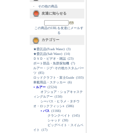
-
その他の商品
友達に知らせる
この商品のURLを友達にメールす
る
カテゴリー
★委託品(Frash Water)
(3)
★委託品(Salt Water)
(14)
ＤＶＤ・ビデオ・雑誌
(23)
ボート部品・魚群探知機
(7)
ルアー・ジグ･その他カスタムパー
ツ
(85)
ロッドクラフト・富士Guide
(103)
車載用品・ステッカー
(6)
+ ルアー
(2524)
オフショア・ショアキャステ
ィングルアー
(150)
シーバス・ヒラメ・タチウ
オ・ロックフィッシｭ
(586)
+ バス
(1166)
クランクベイト
(145)
シャッド
(30)
ビッグベイト・スイムベ
イト
(17)