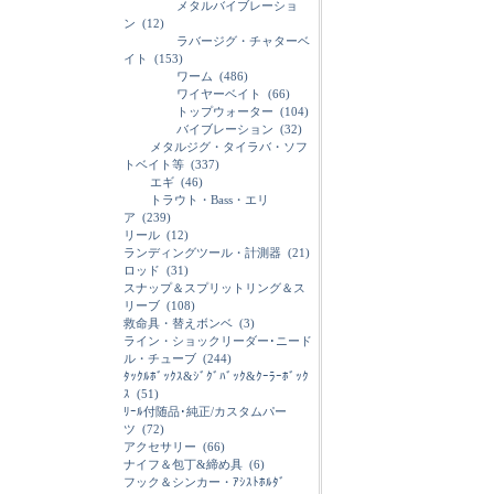
メタルバイブレーショ
ン
(12)
ラバージグ・チャターベ
イト
(153)
ワーム
(486)
ワイヤーベイト
(66)
トップウォーター
(104)
バイブレーション
(32)
メタルジグ・タイラバ・ソフ
トベイト等
(337)
エギ
(46)
トラウト・Bass・エリ
ア
(239)
リール
(12)
ランディングツール・計測器
(21)
ロッド
(31)
スナップ＆スプリットリング＆ス
リーブ
(108)
救命具・替えボンベ
(3)
ライン・ショックリーダー･ニード
ル・チューブ
(244)
ﾀｯｸﾙﾎﾞｯｸｽ&ｼﾞｸﾞﾊﾞｯｸ&ｸｰﾗｰﾎﾞｯｸ
ｽ
(51)
ﾘｰﾙ付随品･純正/カスタムパー
ツ
(72)
アクセサリー
(66)
ナイフ＆包丁&締め具
(6)
フック＆シンカー・ｱｼｽﾄﾎﾙﾀﾞ