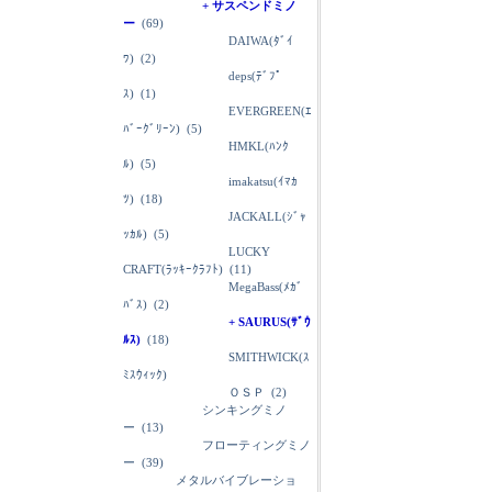
+ サスペンドミノ
ー
(69)
DAIWA(ﾀﾞｲ
ﾜ)
(2)
deps(ﾃﾞﾌﾟ
ｽ)
(1)
EVERGREEN(ｴ
ﾊﾞｰｸﾞﾘｰﾝ)
(5)
HMKL(ﾊﾝｸ
ﾙ)
(5)
imakatsu(ｲﾏｶ
ﾂ)
(18)
JACKALL(ｼﾞｬ
ｯｶﾙ)
(5)
LUCKY
CRAFT(ﾗｯｷｰｸﾗﾌﾄ)
(11)
MegaBass(ﾒｶﾞ
ﾊﾞｽ)
(2)
+ SAURUS(ｻﾞｳ
ﾙｽ)
(18)
SMITHWICK(ｽ
ﾐｽｳｨｯｸ)
ＯＳＰ
(2)
シンキングミノ
ー
(13)
フローティングミノ
ー
(39)
メタルバイブレーショ