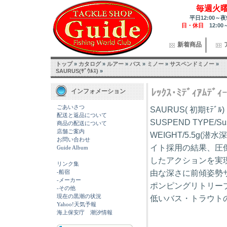
毎週火
平日12:00～夜
日・休日
12:00
新着商品
トップ
»
カタログ
»
ルアー
»
バス
»
ミノー
»
サスペンドミノー
»
SAURUS(ｻﾞｳﾙｽ)
»
ﾚｯｸｽ･ﾐﾃﾞｨｱﾑﾃﾞ
インフォメーション
ごあいさつ
SAURUS( 初期ﾓﾃ
配送と返品について
SUSPEND TYPE/Su
商品の配送について
店舗ご案内
WEIGHT/5.5g(潜
お問い合わせ
イト採用の結果、圧
Guide Album
したアクションを実現
リンク集
-船宿
由な深さに前傾姿勢
-メーカー
ポンピングリトリー
-その他
現在の黒潮の状況
低いバス・トラウト
Yahoo!天気予報
海上保安庁 潮汐情報