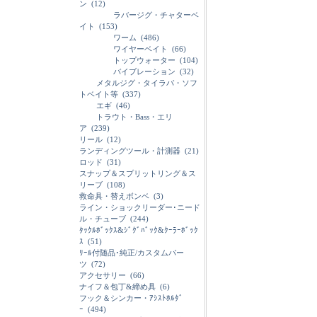
ン
(12)
ラバージグ・チャターベ
イト
(153)
ワーム
(486)
ワイヤーベイト
(66)
トップウォーター
(104)
バイブレーション
(32)
メタルジグ・タイラバ・ソフ
トベイト等
(337)
エギ
(46)
トラウト・Bass・エリ
ア
(239)
リール
(12)
ランディングツール・計測器
(21)
ロッド
(31)
スナップ＆スプリットリング＆ス
リーブ
(108)
救命具・替えボンベ
(3)
ライン・ショックリーダー･ニード
ル・チューブ
(244)
ﾀｯｸﾙﾎﾞｯｸｽ&ｼﾞｸﾞﾊﾞｯｸ&ｸｰﾗｰﾎﾞｯｸ
ｽ
(51)
ﾘｰﾙ付随品･純正/カスタムパー
ツ
(72)
アクセサリー
(66)
ナイフ＆包丁&締め具
(6)
フック＆シンカー・ｱｼｽﾄﾎﾙﾀﾞ
ｰ
(494)