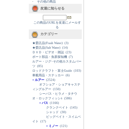
-
その他の商品
友達に知らせる
この商品のURLを友達にメールす
る
カテゴリー
★委託品(Frash Water)
(3)
★委託品(Salt Water)
(14)
ＤＶＤ・ビデオ・雑誌
(23)
ボート部品・魚群探知機
(7)
ルアー・ジグ･その他カスタムパー
ツ
(85)
ロッドクラフト・富士Guide
(103)
車載用品・ステッカー
(6)
+ ルアー
(2524)
オフショア・ショアキャステ
ィングルアー
(150)
シーバス・ヒラメ・タチウ
オ・ロックフィッシｭ
(586)
+ バス
(1166)
クランクベイト
(145)
シャッド
(30)
ビッグベイト・スイムベ
イト
(17)
+ ミノー
(121)