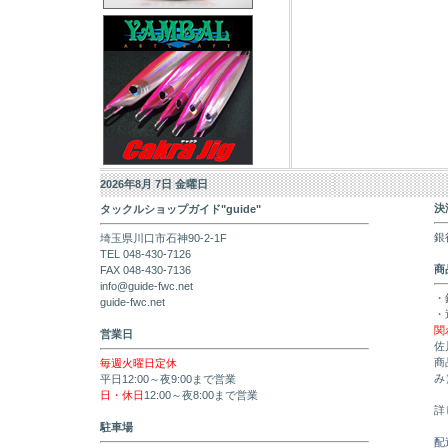
2026年8月 7日 金曜日
決
タックルショップガイド"guide"
銀
埼玉県川口市石神90-2-1F
TEL 048-430-7126
商
FAX 048-430-7136
info@guide-fwc.net
・
guide-fwc.net
・
関
営業日
佐
商
毎週火曜日定休
み
平日12:00～夜9:00まで営業
日・休日
12:00～夜8:00まで営業
詳
駐車場
配