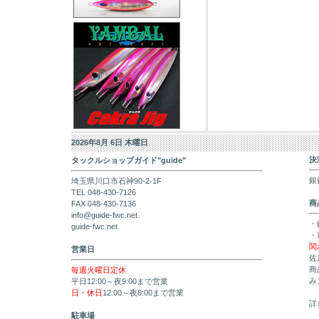
2026年8月 6日 木曜日
決
タックルショップガイド"guide"
銀
埼玉県川口市石神90-2-1F
TEL 048-430-7126
商
FAX 048-430-7136
info@guide-fwc.net
・
guide-fwc.net
・
関
営業日
佐
商
毎週火曜日定休
み
平日12:00～夜9:00まで営業
日・休日
12:00～夜8:00まで営業
詳
駐車場