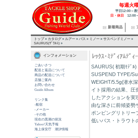
毎週火
平日12:00～夜
日・休日
12:00
新着商品
トップ
»
カタログ
»
ルアー
»
バス
»
ミノー
»
サスペンドミノー
»
SAURUS(ｻﾞｳﾙｽ)
»
ﾚｯｸｽ･ﾐﾃﾞｨｱﾑﾃﾞ
インフォメーション
ごあいさつ
SAURUS( 初期ﾓﾃ
配送と返品について
SUSPEND TYPE/Su
商品の配送について
店舗ご案内
WEIGHT/5.5g(潜
お問い合わせ
イト採用の結果、圧
Guide Album
したアクションを実現
リンク集
-船宿
由な深さに前傾姿勢
-メーカー
ポンピングリトリー
-その他
現在の黒潮の状況
低いバス・トラウト
Yahoo!天気予報
海上保安庁 潮汐情報