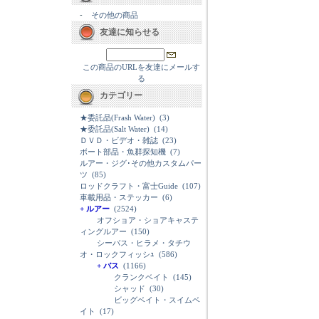
-
その他の商品
友達に知らせる
この商品のURLを友達にメールす
る
カテゴリー
★委託品(Frash Water)
(3)
★委託品(Salt Water)
(14)
ＤＶＤ・ビデオ・雑誌
(23)
ボート部品・魚群探知機
(7)
ルアー・ジグ･その他カスタムパー
ツ
(85)
ロッドクラフト・富士Guide
(107)
車載用品・ステッカー
(6)
+ ルアー
(2524)
オフショア・ショアキャステ
ィングルアー
(150)
シーバス・ヒラメ・タチウ
オ・ロックフィッシｭ
(586)
+ バス
(1166)
クランクベイト
(145)
シャッド
(30)
ビッグベイト・スイムベ
イト
(17)