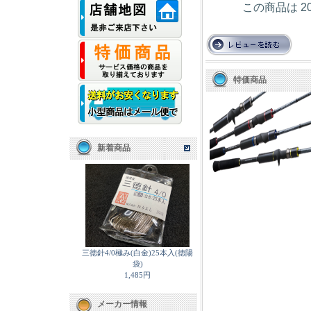
この商品は 2
特価商品
新着商品
三徳針4/0極み(白金)25本入(徳陽
袋)
1,485円
メーカー情報