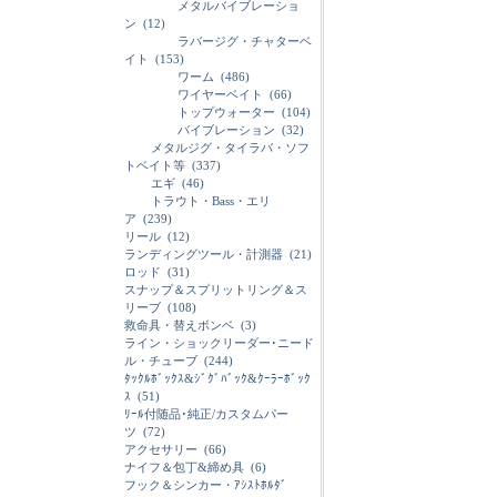
メタルバイブレーショ
ン
(12)
ラバージグ・チャターベ
イト
(153)
ワーム
(486)
ワイヤーベイト
(66)
トップウォーター
(104)
バイブレーション
(32)
メタルジグ・タイラバ・ソフ
トベイト等
(337)
エギ
(46)
トラウト・Bass・エリ
ア
(239)
リール
(12)
ランディングツール・計測器
(21)
ロッド
(31)
スナップ＆スプリットリング＆ス
リーブ
(108)
救命具・替えボンベ
(3)
ライン・ショックリーダー･ニード
ル・チューブ
(244)
ﾀｯｸﾙﾎﾞｯｸｽ&ｼﾞｸﾞﾊﾞｯｸ&ｸｰﾗｰﾎﾞｯｸ
ｽ
(51)
ﾘｰﾙ付随品･純正/カスタムパー
ツ
(72)
アクセサリー
(66)
ナイフ＆包丁&締め具
(6)
フック＆シンカー・ｱｼｽﾄﾎﾙﾀﾞ