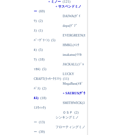
+ ミノー
(121)
+ サスペンドミノ
ー
(69)
DAIWA(ﾀﾞｲ
ﾜ)
(2)
deps(ﾃﾞﾌﾟ
ｽ)
(1)
EVERGREEN(ｴ
ﾊﾞｰｸﾞﾘｰﾝ)
(5)
HMKL(ﾊﾝｸ
ﾙ)
(5)
imakatsu(ｲﾏｶ
ﾂ)
(18)
JACKALL(ｼﾞｬ
ｯｶﾙ)
(5)
LUCKY
CRAFT(ﾗｯｷｰｸﾗﾌﾄ)
(11)
MegaBass(ﾒｶﾞ
ﾊﾞｽ)
(2)
+ SAURUS(ｻﾞｳ
ﾙｽ)
(18)
SMITHWICK(ｽ
ﾐｽｳｨｯｸ)
ＯＳＰ
(2)
シンキングミノ
ー
(13)
フローティングミノ
ー
(39)