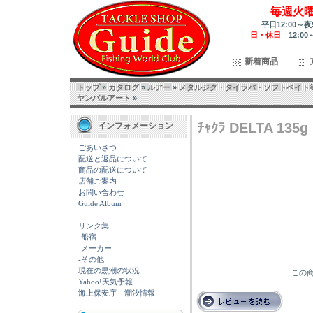
毎週火
平日12:00～夜
日・休日
12:00
新着商品
トップ
»
カタログ
»
ルアー
»
メタルジグ・タイラバ・ソフトベイト
ヤンバルアート
»
ﾁｬｸﾗ DELTA 135g 
インフォメーション
ごあいさつ
配送と返品について
商品の配送について
店舗ご案内
お問い合わせ
Guide Album
リンク集
-船宿
-メーカー
-その他
現在の黒潮の状況
この商
Yahoo!天気予報
海上保安庁 潮汐情報