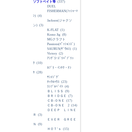
ソフトベイト等
(337)
DUEL
FISHERMAN(ﾌｯｼｬｰﾏ
ﾝ)
(4)
Jackson(ジャクソ
ン)
(3)
K-FLAT
(1)
Komo Jig
(8)
MGクラフト
Passions(ﾊﾟｯｼｮﾝｽﾞ)
SAURUS(ｻﾞｳﾙｽ)
(1)
Victory
(2)
ｱﾝｸﾞﾗｰｽﾞﾘﾊﾟﾌﾞﾘｯ
ｸ
(10)
ｶﾌﾞﾗ・ｲﾝﾁｸ・ﾃﾝ
ﾔ
(28)
ｻﾝﾒｼﾞｸﾞ
ﾀｯｸﾙﾊｳｽ
(23)
ﾗﾝﾌﾞﾙﾍﾞｲﾄ
(4)
ＢＬＩＳＳ
(9)
ＢＲＩＤＧＥ
(7)
ＣＢ-ＯＮＥ
(17)
ＣＢ-ＯＮＥ 2
(14)
ＤＥＥＰ ＬＩＮＥ
Ｒ
(3)
ＥＶＥＲ ＧＲＥＥ
Ｎ
(9)
ＨＯＴ’ｓ
(15)