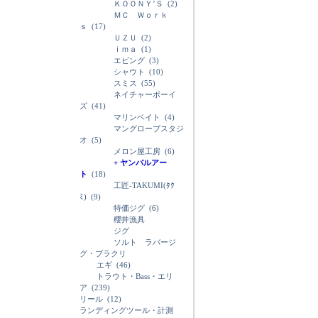
ＫＯＯＮＹ’Ｓ
(2)
ＭＣ Ｗｏｒｋ
ｓ
(17)
ＵＺＵ
(2)
ｉｍａ
(1)
エビング
(3)
シャウト
(10)
スミス
(55)
ネイチャーボーイ
ズ
(41)
マリンベイト
(4)
マングローブスタジ
オ
(5)
メロン屋工房
(6)
+ ヤンバルアー
ト
(18)
工匠-TAKUMI(ﾀｸ
ﾐ)
(9)
特価ジグ
(6)
櫻井漁具
ジグ
ソルト ラバージ
グ・ブラクリ
エギ
(46)
トラウト・Bass・エリ
ア
(239)
リール
(12)
ランディングツール・計測