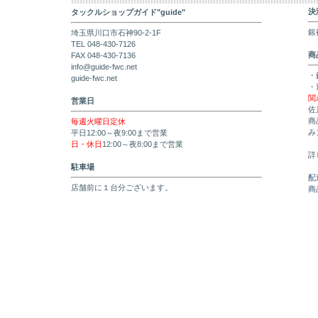
決
タックルショップガイド"guide"
銀
埼玉県川口市石神90-2-1F
TEL 048-430-7126
商
FAX 048-430-7136
info@guide-fwc.net
・
guide-fwc.net
・
関
営業日
佐
商
毎週火曜日定休
み
平日12:00～夜9:00まで営業
日・休日
12:00～夜8:00まで営業
詳
駐車場
配
店舗前に１台分ございます。
商