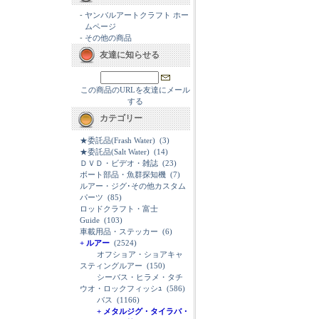
-
ヤンバルアートクラフト ホー
ムページ
-
その他の商品
友達に知らせる
この商品のURLを友達にメール
する
カテゴリー
★委託品(Frash Water)
(3)
★委託品(Salt Water)
(14)
ＤＶＤ・ビデオ・雑誌
(23)
ボート部品・魚群探知機
(7)
ルアー・ジグ･その他カスタム
パーツ
(85)
ロッドクラフト・富士
Guide
(103)
車載用品・ステッカー
(6)
+ ルアー
(2524)
オフショア・ショアキャ
スティングルアー
(150)
シーバス・ヒラメ・タチ
ウオ・ロックフィッシｭ
(586)
バス
(1166)
+ メタルジグ・タイラバ・