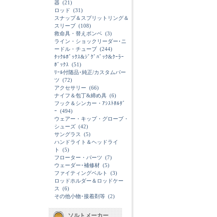
器
(21)
ロッド
(31)
スナップ＆スプリットリング＆
スリーブ
(108)
救命具・替えボンベ
(3)
ライン・ショックリーダー･ニ
ードル・チューブ
(244)
ﾀｯｸﾙﾎﾞｯｸｽ&ｼﾞｸﾞﾊﾞｯｸ&ｸｰﾗｰ
ﾎﾞｯｸｽ
(51)
ﾘｰﾙ付随品･純正/カスタムパー
ツ
(72)
アクセサリー
(66)
ナイフ＆包丁&締め具
(6)
フック＆シンカー・ｱｼｽﾄﾎﾙﾀﾞ
ｰ
(494)
ウェアー・キップ・グローブ・
シューズ
(42)
サングラス
(5)
ハンドライト＆ヘッドライ
ト
(5)
フローター・パーツ
(7)
ウェーダー･補修材
(5)
ファイティングベルト
(3)
ロッドホルダー＆ロッドケー
ス
(6)
その他小物･接着剤等
(2)
ソルトメーカー