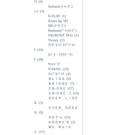
ﾝ)
(4)
Jackson(ジャクソ
ン)
(3)
K-FLAT
(1)
Komo Jig
(8)
MGクラフト
Passions(ﾊﾟｯｼｮﾝｽﾞ)
SAURUS(ｻﾞｳﾙｽ)
(1)
Victory
(2)
ｱﾝｸﾞﾗｰｽﾞﾘﾊﾟﾌﾞﾘｯ
ｸ
(10)
ｶﾌﾞﾗ・ｲﾝﾁｸ・ﾃﾝ
ﾔ
(28)
ｻﾝﾒｼﾞｸﾞ
ﾀｯｸﾙﾊｳｽ
(23)
ﾗﾝﾌﾞﾙﾍﾞｲﾄ
(4)
ＢＬＩＳＳ
(9)
ＢＲＩＤＧＥ
(7)
ＣＢ-ＯＮＥ
(17)
ＣＢ-ＯＮＥ 2
(14)
ＤＥＥＰ ＬＩＮＥ
Ｒ
(3)
ＥＶＥＲ ＧＲＥＥ
Ｎ
(9)
ＨＯＴ’ｓ
(15)
ＫＯＯＮＹ’Ｓ
(2)
ＭＣ Ｗｏｒｋ
ｓ
(17)