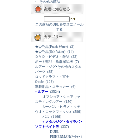
-
その他の商品
友達に知らせる
この商品のURLを友達にメール
する
カテゴリー
★委託品(Frash Water)
(3)
★委託品(Salt Water)
(14)
ＤＶＤ・ビデオ・雑誌
(23)
ボート部品・魚群探知機
(7)
ルアー・ジグ･その他カスタム
パーツ
(85)
ロッドクラフト・富士
Guide
(103)
車載用品・ステッカー
(6)
+ ルアー
(2524)
オフショア・ショアキャ
スティングルアー
(150)
シーバス・ヒラメ・タチ
ウオ・ロックフィッシｭ
(586)
バス
(1166)
+ メタルジグ・タイラバ・
ソフトベイト等
(337)
DUEL
FISHERMAN(ﾌｯｼｬｰﾏ