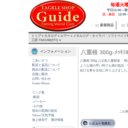
毎週火
平日12:00～夜
日・休日
12:00
新着商品
トップ
»
カタログ
»
ルアー
»
メタルジグ・タイラバ・ソフトベイト
工匠-TAKUMI(ﾀｸﾐ)
»
八重根 300g-ﾒｯｷｼﾙﾊ
インフォメーション
ごあいさつ
八重根 300g 八丈島八重根港 
配送と返品について
ような潮の早い時でも潮の抵抗・引
商品の配送について
続ける事を念頭に作り上げました
店舗ご案内
お問い合わせ
Guide Album
リンク集
-船宿
-メーカー
-その他
現在の黒潮の状況
この商
Yahoo!天気予報
海上保安庁 潮汐情報