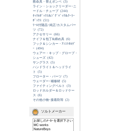
救命具・替えボンベ
(3)
ライン・ショックリーダー･ニ
ードル・チューブ
(244)
ﾀｯｸﾙﾎﾞｯｸｽ&ｼﾞｸﾞﾊﾞｯｸ&ｸｰﾗｰ
ﾎﾞｯｸｽ
(51)
ﾘｰﾙ付随品･純正/カスタムパー
ツ
(72)
アクセサリー
(66)
ナイフ＆包丁&締め具
(6)
フック＆シンカー・ｱｼｽﾄﾎﾙﾀﾞ
ｰ
(494)
ウェアー・キップ・グローブ・
シューズ
(42)
サングラス
(5)
ハンドライト＆ヘッドライ
ト
(5)
フローター・パーツ
(7)
ウェーダー･補修材
(5)
ファイティングベルト
(3)
ロッドホルダー＆ロッドケー
ス
(6)
その他小物･接着剤等
(2)
ソルトメーカー