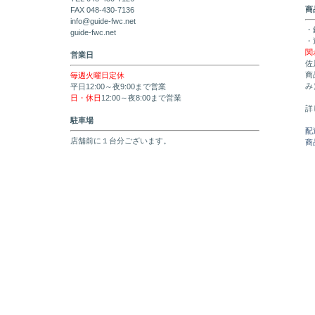
商
FAX 048-430-7136
info@guide-fwc.net
・
guide-fwc.net
・
関
営業日
佐
商
毎週火曜日定休
み
平日12:00～夜9:00まで営業
日・休日
12:00～夜8:00まで営業
詳
駐車場
配
店舗前に１台分ございます。
商