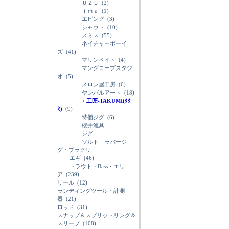
ＵＺＵ
(2)
ｉｍａ
(1)
エビング
(3)
シャウト
(10)
スミス
(55)
ネイチャーボーイ
ズ
(41)
マリンベイト
(4)
マングローブスタジ
オ
(5)
メロン屋工房
(6)
ヤンバルアート
(18)
+ 工匠-TAKUMI(ﾀｸ
ﾐ)
(9)
特価ジグ
(6)
櫻井漁具
ジグ
ソルト ラバージ
グ・ブラクリ
エギ
(46)
トラウト・Bass・エリ
ア
(239)
リール
(12)
ランディングツール・計測
器
(21)
ロッド
(31)
スナップ＆スプリットリング＆
スリーブ
(108)