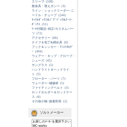
スリーブ
(108)
救命具・替えボンベ
(3)
ライン・ショックリーダー･ニ
ードル・チューブ
(244)
ﾀｯｸﾙﾎﾞｯｸｽ&ｼﾞｸﾞﾊﾞｯｸ&ｸｰﾗｰ
ﾎﾞｯｸｽ
(51)
ﾘｰﾙ付随品･純正/カスタムパー
ツ
(72)
アクセサリー
(66)
ナイフ＆包丁&締め具
(6)
フック＆シンカー・ｱｼｽﾄﾎﾙﾀﾞ
ｰ
(494)
ウェアー・キップ・グローブ・
シューズ
(42)
サングラス
(5)
ハンドライト＆ヘッドライ
ト
(5)
フローター・パーツ
(7)
ウェーダー･補修材
(5)
ファイティングベルト
(3)
ロッドホルダー＆ロッドケー
ス
(6)
その他小物･接着剤等
(2)
ソルトメーカー