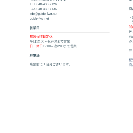
TEL 048-430-7126
商
FAX 048-430-7136
info@guide-fwc.net
・
guide-fwc.net
・
関
営業日
佐
商
毎週火曜日定休
み
平日12:00～夜9:00まで営業
日・休日
12:00～夜8:00まで営業
詳
駐車場
配
店舗前に１台分ございます。
商