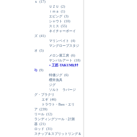
ｓ
(17)
ＵＺＵ
(2)
ｉｍａ
(1)
エビング
(3)
シャウト
(10)
スミス
(55)
ネイチャーボーイ
ズ
(41)
マリンベイト
(4)
マングローブスタジ
オ
(5)
メロン屋工房
(6)
ヤンバルアート
(18)
+ 工匠-TAKUMI(ﾀｸ
ﾐ)
(9)
特価ジグ
(6)
櫻井漁具
ジグ
ソルト ラバージ
グ・ブラクリ
エギ
(46)
トラウト・Bass・エリ
ア
(239)
リール
(12)
ランディングツール・計測
器
(21)
ロッド
(31)
スナップ＆スプリットリング＆