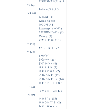
FISHERMAN(ﾌｯｼｬｰﾏ
ﾝ)
(4)
Jackson(ジャクソ
ン)
(3)
K-FLAT
(1)
Komo Jig
(8)
MGクラフト
Passions(ﾊﾟｯｼｮﾝｽﾞ)
SAURUS(ｻﾞｳﾙｽ)
(1)
Victory
(2)
ｱﾝｸﾞﾗｰｽﾞﾘﾊﾟﾌﾞﾘｯ
ｸ
(10)
ｶﾌﾞﾗ・ｲﾝﾁｸ・ﾃﾝ
ﾔ
(28)
ｻﾝﾒｼﾞｸﾞ
ﾀｯｸﾙﾊｳｽ
(23)
ﾗﾝﾌﾞﾙﾍﾞｲﾄ
(4)
ＢＬＩＳＳ
(9)
ＢＲＩＤＧＥ
(7)
ＣＢ-ＯＮＥ
(17)
ＣＢ-ＯＮＥ 2
(14)
ＤＥＥＰ ＬＩＮＥ
Ｒ
(3)
ＥＶＥＲ ＧＲＥＥ
Ｎ
(9)
ＨＯＴ’ｓ
(15)
ＫＯＯＮＹ’Ｓ
(2)
ＭＣ Ｗｏｒｋ