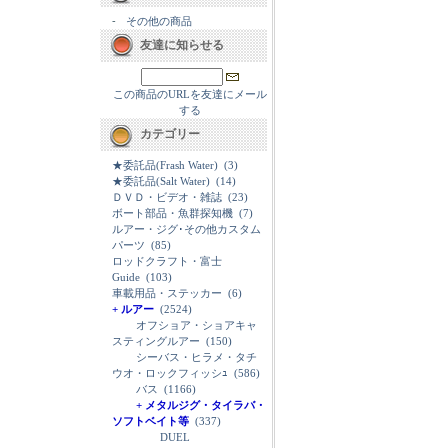
-
その他の商品
友達に知らせる
この商品のURLを友達にメール
する
カテゴリー
★委託品(Frash Water)
(3)
★委託品(Salt Water)
(14)
ＤＶＤ・ビデオ・雑誌
(23)
ボート部品・魚群探知機
(7)
ルアー・ジグ･その他カスタム
パーツ
(85)
ロッドクラフト・富士
Guide
(103)
車載用品・ステッカー
(6)
+ ルアー
(2524)
オフショア・ショアキャ
スティングルアー
(150)
シーバス・ヒラメ・タチ
ウオ・ロックフィッシｭ
(586)
バス
(1166)
+ メタルジグ・タイラバ・
ソフトベイト等
(337)
DUEL