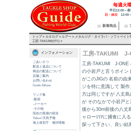
毎週火
平日12:00～夜
日・休日
12:00
新着商品
トップ
»
カタログ
»
ルアー
»
メタルジグ・タイラバ・ソフトベイト
工匠-TAKUMI(ﾀｸﾐ)
»
工房-TAKUMI J-ON
インフォメーション
ごあいさつ
工房-TAKUMI J-ONE
配送と返品について
の小岩戸と言うポイント
商品の配送について
店舗ご案内
がこのJIGの 名前の
お問い合わせ
Guide Album
ジを特に意識して 製作
方は同じですが 八丈島
リンク集
-船宿
が そのなかで小岩戸と
-メーカー
後から30m前後の八丈
-その他
現在の黒潮の状況
ャローｴﾘｱに捕食に
Yahoo!天気予報
海上保安庁 潮汐情報
探って下さい、良い結果