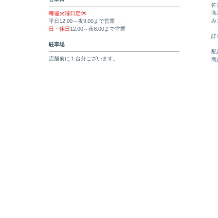
佐
商
毎週火曜日定休
み
平日12:00～夜9:00まで営業
日・休日
12:00～夜8:00まで営業
詳
駐車場
配
店舗前に１台分ございます。
商