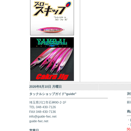
2026年8月10日 月曜日
決
タックルショップガイド"guide"
銀
埼玉県川口市石神90-2-1F
TEL 048-430-7126
商
FAX 048-430-7136
info@guide-fwc.net
・
guide-fwc.net
・
関
営業日