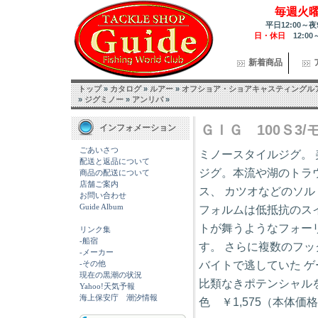
毎週火
平日12:00～夜
日・休日
12:00
新着商品
トップ
»
カタログ
»
ルアー
»
オフショア・ショアキャスティングル
»
ジグミノー
»
アンリパ
»
ＧＩＧ 100Ｓ3
インフォメーション
ごあいさつ
ミノースタイルジグ。
配送と返品について
ジグ。本流や湖のトラ
商品の配送について
店舗ご案内
ス、 カツオなどのソ
お問い合わせ
Guide Album
フォルムは低抵抗のス
トが舞うようなフォー
リンク集
-船宿
す。 さらに複数のフ
-メーカー
バイトで逃していた 
-その他
現在の黒潮の状況
比類なきポテンシャルを秘め
Yahoo!天気予報
海上保安庁 潮汐情報
色 ￥1,575（本体価格￥