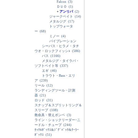
Falcon
(3)
ＤＵＯ
(1)
+ アンリパ
(2)
ジャークベイト
(14)
メタルジグ
(17)
トップウォータ
ー
(68)
ミノー
(4)
バイブレーション
シーバス・ヒラメ・タチ
ウオ・ロックフィッシｭ
(586)
バス
(1166)
メタルジグ・タイラバ・
ソフトベイト等
(337)
エギ
(46)
トラウト・Bass・エリ
ア
(239)
リール
(12)
ランディングツール・計測
器
(21)
ロッド
(31)
スナップ＆スプリットリング＆
スリーブ
(108)
救命具・替えボンベ
(3)
ライン・ショックリーダー･ニ
ードル・チューブ
(244)
ﾀｯｸﾙﾎﾞｯｸｽ&ｼﾞｸﾞﾊﾞｯｸ&ｸｰﾗｰ
ﾎﾞｯｸｽ
(51)