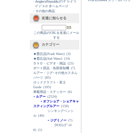
FISHERMAN スプールバンド
-
AnglersRepublic(ｱﾝｸﾞﾗｰｽﾞﾘ
ﾊﾟﾌﾞﾘｯｸ ホームページ
-
その他の商品
友達に知らせる
この商品のURLを友達にメール
する
カテゴリー
★委託品(Frash Water)
(3)
★委託品(Salt Water)
(14)
ＤＶＤ・ビデオ・雑誌
(23)
ボート部品・魚群探知機
(7)
ルアー・ジグ･その他カスタム
パーツ
(85)
ロッドクラフト・富士
Guide
(103)
車載用品・ステッカー
(6)
+ ルアー
(2524)
+ オフショア・ショアキャ
スティングルアー
(150)
シンキングペンシ
ル
(40)
+ ジグミノー
(7)
DUEL(ﾃﾞｭｴ
ﾙ)
(1)