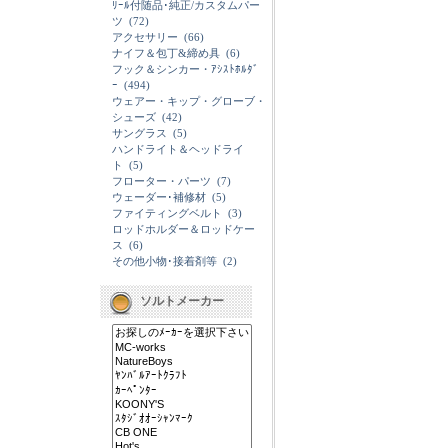
ﾘｰﾙ付随品･純正/カスタムパー
ツ
(72)
アクセサリー
(66)
ナイフ＆包丁&締め具
(6)
フック＆シンカー・ｱｼｽﾄﾎﾙﾀﾞ
ｰ
(494)
ウェアー・キップ・グローブ・
シューズ
(42)
サングラス
(5)
ハンドライト＆ヘッドライ
ト
(5)
フローター・パーツ
(7)
ウェーダー･補修材
(5)
ファイティングベルト
(3)
ロッドホルダー＆ロッドケー
ス
(6)
その他小物･接着剤等
(2)
ソルトメーカー