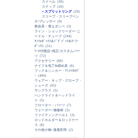
スイベル
(30)
スナップ
(26)
+ スプリットリング
(29)
スリーブ・スリーブペン
チ/プレッサー
(9)
救命具・替えボンベ
(3)
ライン・ショックリーダー･ニ
ードル・チューブ
(244)
ﾀｯｸﾙﾎﾞｯｸｽ&ｼﾞｸﾞﾊﾞｯｸ&ｸｰﾗｰ
ﾎﾞｯｸｽ
(51)
ﾘｰﾙ付随品･純正/カスタムパー
ツ
(72)
アクセサリー
(66)
ナイフ＆包丁&締め具
(6)
フック＆シンカー・ｱｼｽﾄﾎﾙﾀﾞ
ｰ
(494)
ウェアー・キップ・グローブ・
シューズ
(42)
サングラス
(5)
ハンドライト＆ヘッドライ
ト
(5)
フローター・パーツ
(7)
ウェーダー･補修材
(5)
ファイティングベルト
(3)
ロッドホルダー＆ロッドケー
ス
(6)
その他小物･接着剤等
(2)