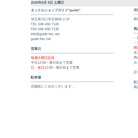
2026年8月 8日 土曜日
決
タックルショップガイド"guide"
銀
埼玉県川口市石神90-2-1F
TEL 048-430-7126
商
FAX 048-430-7136
info@guide-fwc.net
・
guide-fwc.net
・
関
営業日
佐
商
毎週火曜日定休
み
平日12:00～夜9:00まで営業
日・休日
12:00～夜8:00まで営業
詳
駐車場
配
店舗前に１台分ございます。
商