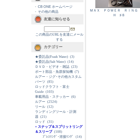
-
CB ONE ホームページ
ＭＡＸ ＰＯＷＥＲ ＲＩＮＧ
-
その他の商品
Ｈ ♯８
友達に知らせる
この商品のURLを友達にメール
する
カテゴリー
★委託品(Frash Water)
(3)
★委託品(Salt Water)
(14)
ＤＶＤ・ビデオ・雑誌
(23)
ボート部品・魚群探知機
(7)
ルアー・ジグ･その他カスタム
パーツ
(85)
ロッドクラフト・富士
Guide
(103)
車載用品・ステッカー
(6)
ルアー
(2524)
リール
(12)
ランディングツール・計測
器
(21)
ロッド
(31)
+ スナップ＆スプリットリング
＆スリーブ
(108)
ﾌﾟﾚｽﾘﾝｸﾞ･溶接ﾘﾝｸﾞ
(14)