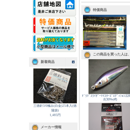
特価商品
この商品を買った人は
新着商品
ﾄﾞﾗﾄﾞｽﾗｲﾀﾞｰﾏｲｽﾀｰｽﾞｴﾃﾞｨｼｮﾝ22
ｵ(30%off)
三徳針3/0極み(白金)25本入(徳
陽袋)
1,485円
メーカー情報