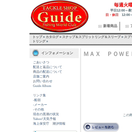
毎週火
平日12:00～夜
日・休日
12:00
新着商品
トップ
»
カタログ
»
スナップ＆スプリットリング＆スリーブ
»
スプ
トリング
»
ＭＡＸ ＰＯＷＥ
インフォメーション
ごあいさつ
配送と返品について
商品の配送について
店舗ご案内
お問い合わせ
Guide Album
リンク集
-船宿
-メーカー
-その他
現在の黒潮の状況
この商
Yahoo!天気予報
海上保安庁 潮汐情報