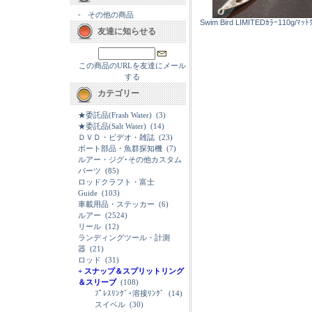
-
その他の商品
Swim Bird LIMITEDｶﾗｰ110g/ﾏｯﾄ
友達に知らせる
この商品のURLを友達にメール
する
カテゴリー
★委託品(Frash Water)
(3)
★委託品(Salt Water)
(14)
ＤＶＤ・ビデオ・雑誌
(23)
ボート部品・魚群探知機
(7)
ルアー・ジグ･その他カスタム
パーツ
(85)
ロッドクラフト・富士
Guide
(103)
車載用品・ステッカー
(6)
ルアー
(2524)
リール
(12)
ランディングツール・計測
器
(21)
ロッド
(31)
+ スナップ＆スプリットリング
＆スリーブ
(108)
ﾌﾟﾚｽﾘﾝｸﾞ･溶接ﾘﾝｸﾞ
(14)
スイベル
(30)