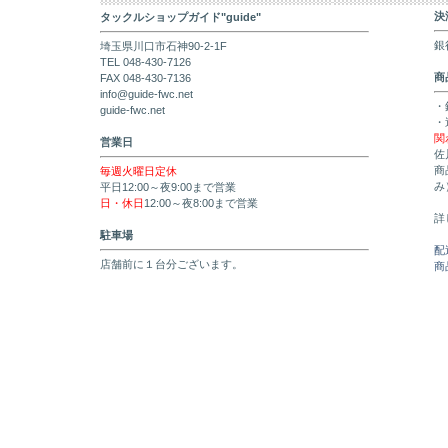
決
タックルショップガイド"guide"
銀
埼玉県川口市石神90-2-1F
TEL 048-430-7126
商
FAX 048-430-7136
info@guide-fwc.net
・
guide-fwc.net
・
関
営業日
佐
商
毎週火曜日定休
み
平日12:00～夜9:00まで営業
日・休日
12:00～夜8:00まで営業
詳
駐車場
配
店舗前に１台分ございます。
商