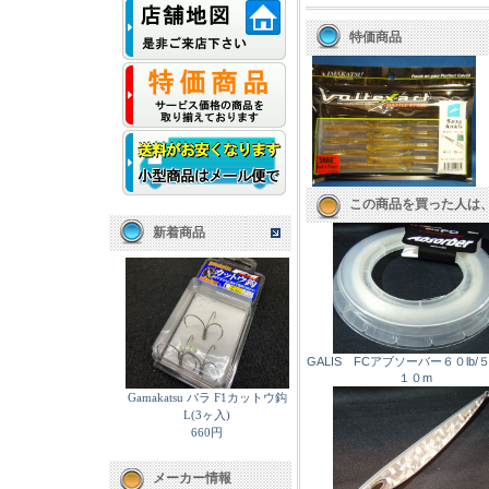
特価商品
この商品を買った人は
新着商品
GALIS FCアブソーバー６０lb/
１０m
Gamakatsu バラ F1カットウ鈎
L(3ヶ入)
660円
メーカー情報