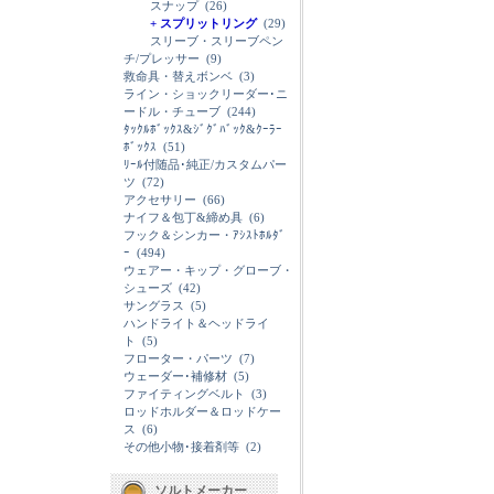
スナップ
(26)
+ スプリットリング
(29)
スリーブ・スリーブペン
チ/プレッサー
(9)
救命具・替えボンベ
(3)
ライン・ショックリーダー･ニ
ードル・チューブ
(244)
ﾀｯｸﾙﾎﾞｯｸｽ&ｼﾞｸﾞﾊﾞｯｸ&ｸｰﾗｰ
ﾎﾞｯｸｽ
(51)
ﾘｰﾙ付随品･純正/カスタムパー
ツ
(72)
アクセサリー
(66)
ナイフ＆包丁&締め具
(6)
フック＆シンカー・ｱｼｽﾄﾎﾙﾀﾞ
ｰ
(494)
ウェアー・キップ・グローブ・
シューズ
(42)
サングラス
(5)
ハンドライト＆ヘッドライ
ト
(5)
フローター・パーツ
(7)
ウェーダー･補修材
(5)
ファイティングベルト
(3)
ロッドホルダー＆ロッドケー
ス
(6)
その他小物･接着剤等
(2)
ソルトメーカー