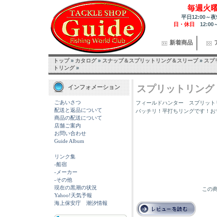
毎週火
平日12:00～夜
日・休日
12:00
新着商品
トップ
»
カタログ
»
スナップ＆スプリットリング＆スリーブ
»
スプ
トリング
»
スプリットリング
インフォメーション
ごあいさつ
フィールドハンター スプリット
配送と返品について
バッチリ！平打ちリングです！お
商品の配送について
店舗ご案内
お問い合わせ
Guide Album
リンク集
-船宿
-メーカー
-その他
現在の黒潮の状況
この商
Yahoo!天気予報
海上保安庁 潮汐情報