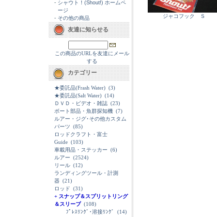
-
シャウト！(Shout!) ホームペ
ージ
ジャコフック Ｓ
-
その他の商品
友達に知らせる
この商品のURLを友達にメール
する
カテゴリー
★委託品(Frash Water)
(3)
★委託品(Salt Water)
(14)
ＤＶＤ・ビデオ・雑誌
(23)
ボート部品・魚群探知機
(7)
ルアー・ジグ･その他カスタム
パーツ
(85)
ロッドクラフト・富士
Guide
(103)
車載用品・ステッカー
(6)
ルアー
(2524)
リール
(12)
ランディングツール・計測
器
(21)
ロッド
(31)
+ スナップ＆スプリットリング
＆スリーブ
(108)
ﾌﾟﾚｽﾘﾝｸﾞ･溶接ﾘﾝｸﾞ
(14)