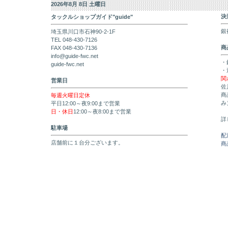
2026年8月 8日 土曜日
決
タックルショップガイド"guide"
銀
埼玉県川口市石神90-2-1F
TEL 048-430-7126
商
FAX 048-430-7136
info@guide-fwc.net
・
guide-fwc.net
・
関
営業日
佐
商
毎週火曜日定休
み
平日12:00～夜9:00まで営業
日・休日
12:00～夜8:00まで営業
詳
駐車場
配
店舗前に１台分ございます。
商