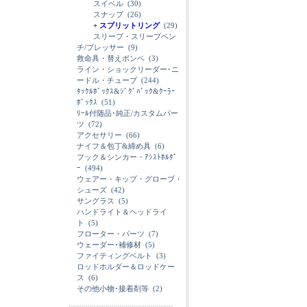
スイベル
(30)
スナップ
(26)
+ スプリットリング
(29)
スリーブ・スリーブペン
チ/プレッサー
(9)
救命具・替えボンベ
(3)
ライン・ショックリーダー･ニ
ードル・チューブ
(244)
ﾀｯｸﾙﾎﾞｯｸｽ&ｼﾞｸﾞﾊﾞｯｸ&ｸｰﾗｰ
ﾎﾞｯｸｽ
(51)
ﾘｰﾙ付随品･純正/カスタムパー
ツ
(72)
アクセサリー
(66)
ナイフ＆包丁&締め具
(6)
フック＆シンカー・ｱｼｽﾄﾎﾙﾀﾞ
ｰ
(494)
ウェアー・キップ・グローブ・
シューズ
(42)
サングラス
(5)
ハンドライト＆ヘッドライ
ト
(5)
フローター・パーツ
(7)
ウェーダー･補修材
(5)
ファイティングベルト
(3)
ロッドホルダー＆ロッドケー
ス
(6)
その他小物･接着剤等
(2)