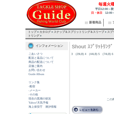
毎週火
平日12:00～夜
日・休日
12:00
新着商品
トップ
»
カタログ
»
スナップ＆スプリットリング＆スリーブ
»
スプ
トリング
»
Shout ｽﾌﾟﾘｯﾄﾘﾝｸﾞ
インフォメーション
ごあいさつ
3 (29LB) 4 (44LB) 5 (74LB) 6
配送と返品について
商品の配送について
店舗ご案内
お問い合わせ
Guide Album
リンク集
-船宿
-メーカー
-その他
現在の黒潮の状況
この商
Yahoo!天気予報
海上保安庁 潮汐情報