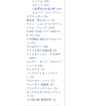
スイベル
(30)
スナップ
(26)
+ スプリットリング
(29)
スリーブ・スリーブペン
チ/プレッサー
(9)
救命具・替えボンベ
(3)
ライン・ショックリーダー･ニ
ードル・チューブ
(244)
ﾀｯｸﾙﾎﾞｯｸｽ&ｼﾞｸﾞﾊﾞｯｸ&ｸｰﾗｰ
ﾎﾞｯｸｽ
(51)
ﾘｰﾙ付随品･純正/カスタムパー
ツ
(72)
アクセサリー
(66)
ナイフ＆包丁&締め具
(6)
フック＆シンカー・ｱｼｽﾄﾎﾙﾀﾞ
ｰ
(494)
ウェアー・キップ・グローブ・
シューズ
(42)
サングラス
(5)
ハンドライト＆ヘッドライ
ト
(5)
フローター・パーツ
(7)
ウェーダー･補修材
(5)
ファイティングベルト
(3)
ロッドホルダー＆ロッドケー
ス
(6)
その他小物･接着剤等
(2)