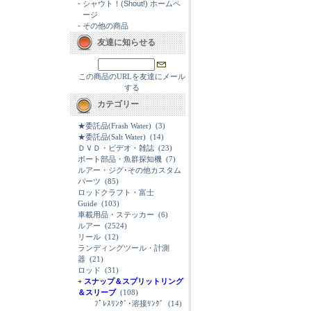
-
シャウト！(Shout!) ホームペ
ージ
-
その他の商品
友達に知らせる
この商品のURLを友達にメール
する
カテゴリー
★委託品(Frash Water)
(3)
★委託品(Salt Water)
(14)
ＤＶＤ・ビデオ・雑誌
(23)
ボート部品・魚群探知機
(7)
ルアー・ジグ･その他カスタム
パーツ
(85)
ロッドクラフト・富士
Guide
(103)
車載用品・ステッカー
(6)
ルアー
(2524)
リール
(12)
ランディングツール・計測
器
(21)
ロッド
(31)
+ スナップ＆スプリットリング
＆スリーブ
(108)
ﾌﾟﾚｽﾘﾝｸﾞ･溶接ﾘﾝｸﾞ
(14)