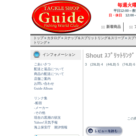
毎週火
平日12:00～夜
日・休日
12:00
新着商品
トップ
»
カタログ
»
スナップ＆スプリットリング＆スリーブ
»
スプ
トリング
»
Shout ｽﾌﾟﾘｯﾄﾘﾝｸﾞ
インフォメーション
ごあいさつ
3 (29LB) 4 (44LB) 5 (74LB) 6
配送と返品について
商品の配送について
店舗ご案内
お問い合わせ
Guide Album
リンク集
-船宿
-メーカー
-その他
現在の黒潮の状況
この商
Yahoo!天気予報
海上保安庁 潮汐情報