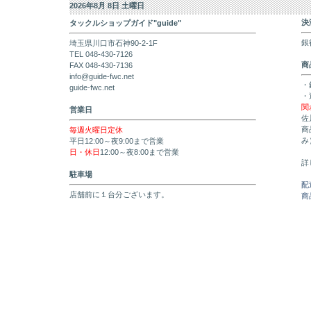
2026年8月 8日 土曜日
決
タックルショップガイド"guide"
銀
埼玉県川口市石神90-2-1F
TEL 048-430-7126
商
FAX 048-430-7136
info@guide-fwc.net
・
guide-fwc.net
・
関
営業日
佐
商
毎週火曜日定休
み
平日12:00～夜9:00まで営業
日・休日
12:00～夜8:00まで営業
詳
駐車場
配
店舗前に１台分ございます。
商