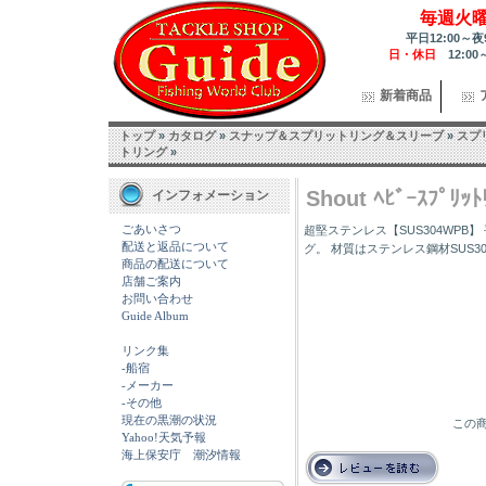
毎週火
平日12:00～夜
日・休日
12:00
新着商品
トップ
»
カタログ
»
スナップ＆スプリットリング＆スリーブ
»
スプ
トリング
»
Shout ﾍﾋﾞｰｽﾌﾟﾘｯﾄ
インフォメーション
ごあいさつ
超堅ステンレス【SUS304WP
配送と返品について
グ。 材質はステンレス鋼材SUS304
商品の配送について
店舗ご案内
お問い合わせ
Guide Album
リンク集
-船宿
-メーカー
-その他
現在の黒潮の状況
この商
Yahoo!天気予報
海上保安庁 潮汐情報