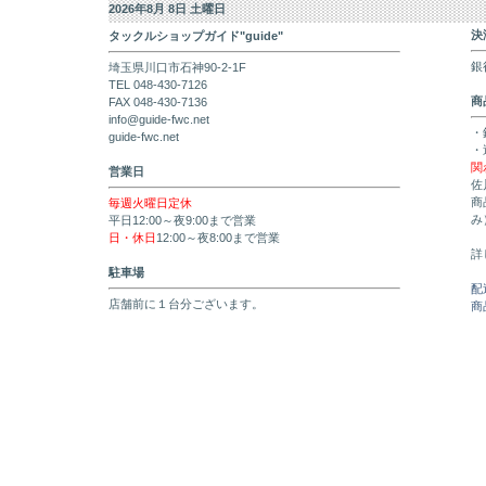
2026年8月 8日 土曜日
決
タックルショップガイド"guide"
銀
埼玉県川口市石神90-2-1F
TEL 048-430-7126
商
FAX 048-430-7136
info@guide-fwc.net
・
guide-fwc.net
・
関
営業日
佐
商
毎週火曜日定休
み
平日12:00～夜9:00まで営業
日・休日
12:00～夜8:00まで営業
詳
駐車場
配
店舗前に１台分ございます。
商