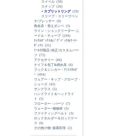
スイベル
(30)
スナップ
(26)
+ スプリットリング
(29)
スリーブ・スリーブペン
チ/プレッサー
(9)
救命具・替えボンベ
(3)
ライン・ショックリーダー･ニ
ードル・チューブ
(244)
ﾀｯｸﾙﾎﾞｯｸｽ&ｼﾞｸﾞﾊﾞｯｸ&ｸｰﾗｰ
ﾎﾞｯｸｽ
(51)
ﾘｰﾙ付随品･純正/カスタムパー
ツ
(72)
アクセサリー
(66)
ナイフ＆包丁&締め具
(6)
フック＆シンカー・ｱｼｽﾄﾎﾙﾀﾞ
ｰ
(494)
ウェアー・キップ・グローブ・
シューズ
(42)
サングラス
(5)
ハンドライト＆ヘッドライ
ト
(5)
フローター・パーツ
(7)
ウェーダー･補修材
(5)
ファイティングベルト
(3)
ロッドホルダー＆ロッドケー
ス
(6)
その他小物･接着剤等
(2)