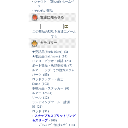
-
シャウト！(Shout!) ホームペ
ージ
-
その他の商品
友達に知らせる
この商品のURLを友達にメール
する
カテゴリー
★委託品(Frash Water)
(3)
★委託品(Salt Water)
(14)
ＤＶＤ・ビデオ・雑誌
(23)
ボート部品・魚群探知機
(7)
ルアー・ジグ･その他カスタム
パーツ
(85)
ロッドクラフト・富士
Guide
(103)
車載用品・ステッカー
(6)
ルアー
(2524)
リール
(12)
ランディングツール・計測
器
(21)
ロッド
(31)
+ スナップ＆スプリットリング
＆スリーブ
(108)
ﾌﾟﾚｽﾘﾝｸﾞ･溶接ﾘﾝｸﾞ
(14)