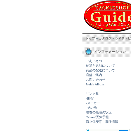
トップ
»
カタログ
»
ＤＶＤ・ビ
インフォメーション
ごあいさつ
配送と返品について
商品の配送について
店舗ご案内
お問い合わせ
Guide Album
リンク集
-船宿
-メーカー
-その他
現在の黒潮の状況
Yahoo!天気予報
海上保安庁 潮汐情報