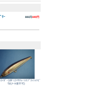
ﾍﾞﾘｰ
880円
440円
ｽﾗｲﾀﾞｰ18F ﾋﾗﾏｻﾁｭｰﾝ/ｽﾌﾟﾗｯｼｭﾄﾋﾞ
ｳｵ(ﾒｰﾙ便不可)