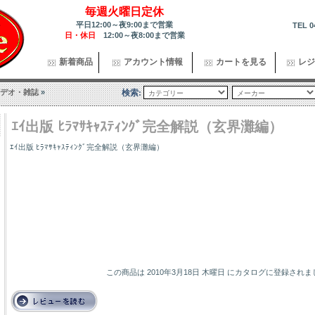
毎週火曜日定休
平日12:00～夜9:00まで営業
TEL 0
日・休日
12:00～夜8:00まで営業
新着商品
アカウント情報
カートを見る
レジ
デオ・雑誌
»
検索:
ｴｲ出版 ﾋﾗﾏｻｷｬｽﾃｨﾝｸﾞ完全解説（玄界灘編）
ｴｲ出版 ﾋﾗﾏｻｷｬｽﾃｨﾝｸﾞ完全解説（玄界灘編）
この商品は 2010年3月18日 木曜日 にカタログに登録され