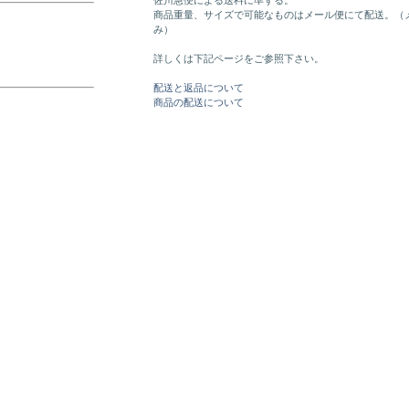
佐川急便による送料に準ずる。
商品重量、サイズで可能なものはメール便にて配送。（
み）
詳しくは下記ページをご参照下さい。
配送と返品について
商品の配送について