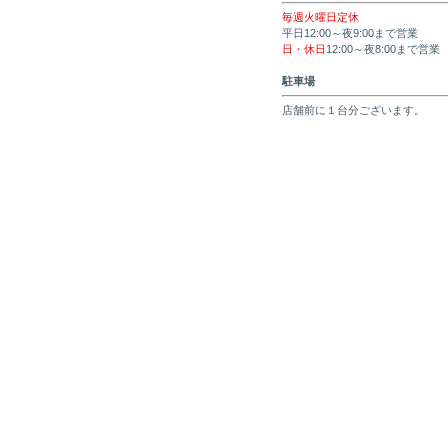
毎週火曜日定休
平日12:00～夜9:00まで営業
日・休日
12:00～夜8:00まで営業
駐車場
店舗前に１台分ございます。