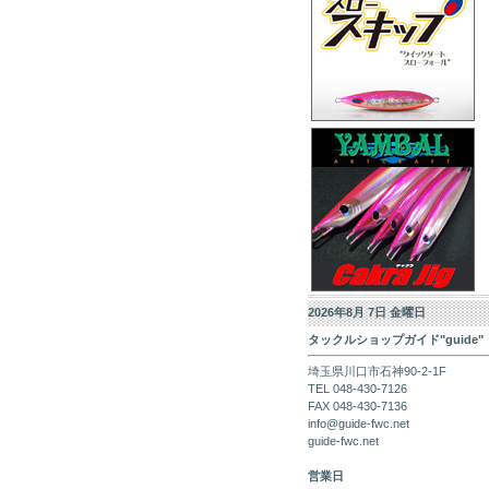
2026年8月 7日 金曜日
タックルショップガイド"guide"
埼玉県川口市石神90-2-1F
TEL 048-430-7126
FAX 048-430-7136
info@guide-fwc.net
guide-fwc.net
営業日