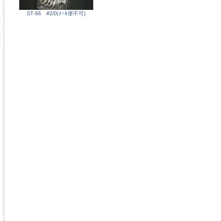
ST-66 #2/0(ﾒｰﾙ便不可)
ル