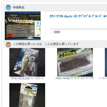
特価商品
ｾｸｼｰｱﾝｸﾙ 4inch･ｽﾓｰｸﾌﾟﾛﾌﾞﾙｰﾌﾞﾙｰﾊﾟｰﾙ
....
この商品を買った人は、こんな商品も買っています
Hairy Hawgﾍｱﾘｰﾎｯｸﾞ/ｽﾓｰｸﾌﾞﾗｳﾝ
ﾄﾞﾗﾄﾞ
DVD川村光太郎 ﾏｼﾞｯｸﾄﾚｰｽ