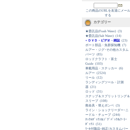
この商品のURLを友達にメー
する
カテゴリー
★委託品(Frash Water)
(3)
★委託品(Salt Water)
(14)
+ ＤＶＤ・ビデオ・雑誌
(23)
ボート部品・魚群探知機
(7)
ルアー・ジグ･その他カスタム
パーツ
(85)
ロッドクラフト・富士
Guide
(103)
車載用品・ステッカー
(6)
ルアー
(2524)
リール
(12)
ランディングツール・計測
器
(21)
ロッド
(31)
スナップ＆スプリットリング＆
スリーブ
(108)
救命具・替えボンベ
(3)
ライン・ショックリーダー･ニ
ードル・チューブ
(244)
ﾀｯｸﾙﾎﾞｯｸｽ&ｼﾞｸﾞﾊﾞｯｸ&ｸｰﾗｰ
ﾎﾞｯｸｽ
(51)
ﾘｰﾙ付随品･純正/カスタムパー