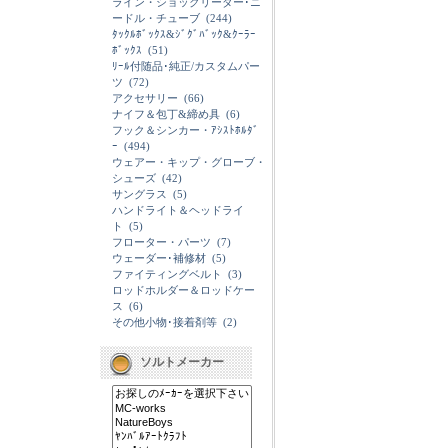
ライン・ショックリーダー･ニ
ードル・チューブ
(244)
ﾀｯｸﾙﾎﾞｯｸｽ&ｼﾞｸﾞﾊﾞｯｸ&ｸｰﾗｰ
ﾎﾞｯｸｽ
(51)
ﾘｰﾙ付随品･純正/カスタムパー
ツ
(72)
アクセサリー
(66)
ナイフ＆包丁&締め具
(6)
フック＆シンカー・ｱｼｽﾄﾎﾙﾀﾞ
ｰ
(494)
ウェアー・キップ・グローブ・
シューズ
(42)
サングラス
(5)
ハンドライト＆ヘッドライ
ト
(5)
フローター・パーツ
(7)
ウェーダー･補修材
(5)
ファイティングベルト
(3)
ロッドホルダー＆ロッドケー
ス
(6)
その他小物･接着剤等
(2)
ソルトメーカー