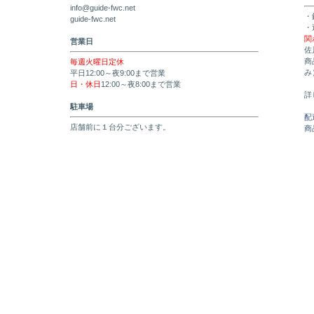
info@guide-fwc.net
・
guide-fwc.net
・
関
営業日
佐
商
毎週火曜日定休
み
平日12:00～夜9:00まで営業
日・休日
12:00～夜8:00まで営業
詳
駐車場
配
店舗前に１台分ございます。
商