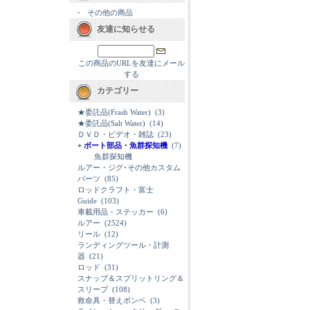
-
その他の商品
友達に知らせる
この商品のURLを友達にメール
する
カテゴリー
★委託品(Frash Water)
(3)
★委託品(Salt Water)
(14)
ＤＶＤ・ビデオ・雑誌
(23)
+ ボート部品・魚群探知機
(7)
魚群探知機
ルアー・ジグ･その他カスタム
パーツ
(85)
ロッドクラフト・富士
Guide
(103)
車載用品・ステッカー
(6)
ルアー
(2524)
リール
(12)
ランディングツール・計測
器
(21)
ロッド
(31)
スナップ＆スプリットリング＆
スリーブ
(108)
救命具・替えボンベ
(3)