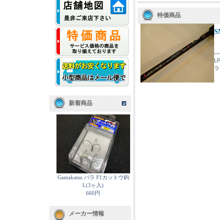
特価商品
S
L
ラ
新着商品
Gamakatsu バラ F1カットウ鈎
L(3ヶ入)
660円
メーカー情報