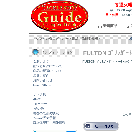
毎週火
平日12:00～夜
日・休日
12:00
新着商品
トップ
»
カタログ
»
ボート部品・魚群探知機
»
FULTON ｺﾞﾘﾗｶﾞｰﾄ
インフォメーション
ごあいさつ
FULTON ｺﾞﾘﾗｶﾞｰﾄﾞ・ﾄﾚｰﾗｰﾛｯｸ Pr
配送と返品について
商品の配送について
店舗ご案内
お問い合わせ
Guide Album
リンク集
-船宿
-メーカー
-その他
現在の黒潮の状況
この商
Yahoo!天気予報
海上保安庁 潮汐情報