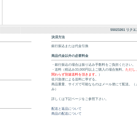
55023261 リク
決済方法
銀行振込または代金引換
商品代金以外の必要料金
・銀行振込の場合は振り込み手数料をご負担ください。
・送料（税込み33,000円以上ご購入の場合無料。
ただし
関わらず別途送料を頂きます。
）
佐川急便による送料に準ずる。
商品重量、サイズで可能なものはメール便にて配送。（
み）
詳しくは下記ページをご参照下さい。
配送と返品について
商品の配送について