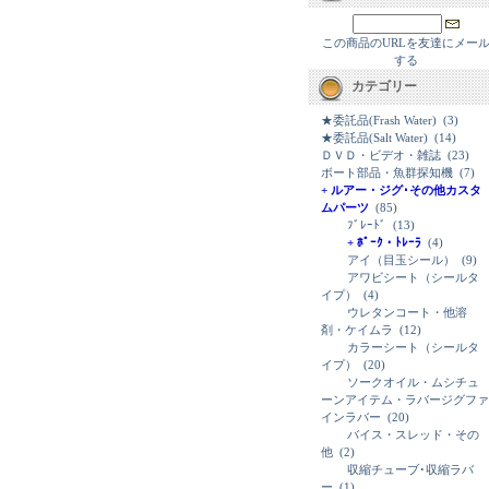
この商品のURLを友達にメー
する
カテゴリー
★委託品(Frash Water)
(3)
★委託品(Salt Water)
(14)
ＤＶＤ・ビデオ・雑誌
(23)
ボート部品・魚群探知機
(7)
+ ルアー・ジグ･その他カスタ
ムパーツ
(85)
ﾌﾞﾚｰﾄﾞ
(13)
+ ﾎﾟｰｸ・ﾄﾚｰﾗ
(4)
アイ（目玉シール）
(9)
アワビシート（シールタ
イプ）
(4)
ウレタンコート・他溶
剤・ケイムラ
(12)
カラーシート（シールタ
イプ）
(20)
ソークオイル・ムシチュ
ーンアイテム・ラバージグファ
インラバー
(20)
バイス・スレッド・その
他
(2)
収縮チューブ･収縮ラバ
ー
(1)