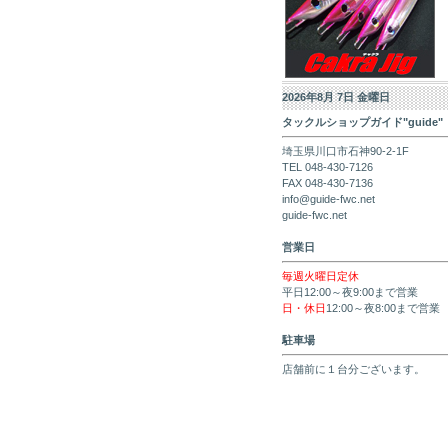
2026年8月 7日 金曜日
タックルショップガイド"guide"
埼玉県川口市石神90-2-1F
TEL 048-430-7126
FAX 048-430-7136
info@guide-fwc.net
guide-fwc.net
営業日
毎週火曜日定休
平日12:00～夜9:00まで営業
日・休日
12:00～夜8:00まで営業
駐車場
店舗前に１台分ございます。