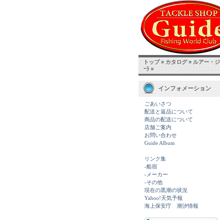
トップ
»
カタログ
»
ルアー・ジ
ｰﾗ
»
インフォメーション
ごあいさつ
配送と返品について
商品の配送について
店舗ご案内
お問い合わせ
Guide Album
リンク集
-船宿
-メーカー
-その他
現在の黒潮の状況
Yahoo!天気予報
海上保安庁 潮汐情報