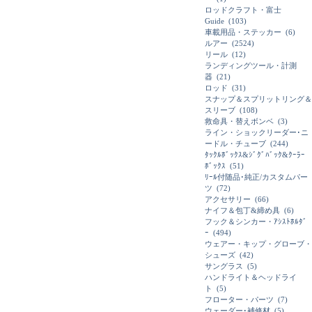
ロッドクラフト・富士
Guide
(103)
車載用品・ステッカー
(6)
ルアー
(2524)
リール
(12)
ランディングツール・計測
器
(21)
ロッド
(31)
スナップ＆スプリットリング＆
スリーブ
(108)
救命具・替えボンベ
(3)
ライン・ショックリーダー･ニ
ードル・チューブ
(244)
ﾀｯｸﾙﾎﾞｯｸｽ&ｼﾞｸﾞﾊﾞｯｸ&ｸｰﾗｰ
ﾎﾞｯｸｽ
(51)
ﾘｰﾙ付随品･純正/カスタムパー
ツ
(72)
アクセサリー
(66)
ナイフ＆包丁&締め具
(6)
フック＆シンカー・ｱｼｽﾄﾎﾙﾀﾞ
ｰ
(494)
ウェアー・キップ・グローブ・
シューズ
(42)
サングラス
(5)
ハンドライト＆ヘッドライ
ト
(5)
フローター・パーツ
(7)
ウェーダー･補修材
(5)