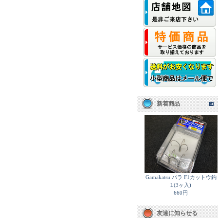
新着商品
Gamakatsu バラ F1カットウ鈎
L(3ヶ入)
660円
友達に知らせる