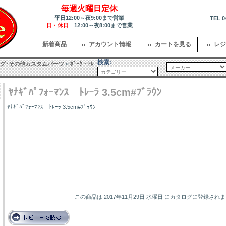
毎週火曜日定休
平日12:00～夜9:00まで営業
TEL 0
日・休日
12:00～夜8:00まで営業
新着商品
アカウント情報
カートを見る
レジ
検索:
グ･その他カスタムパーツ
»
ﾎﾟｰｸ・ﾄﾚ
ﾔﾅｷﾞﾊﾟﾌｫｰﾏﾝｽ ﾄﾚｰﾗ 3.5cm#ﾌﾞﾗｳﾝ
ﾔﾅｷﾞﾊﾟﾌｫｰﾏﾝｽ ﾄﾚｰﾗ 3.5cm#ﾌﾞﾗｳﾝ
この商品は 2017年11月29日 水曜日 にカタログに登録され