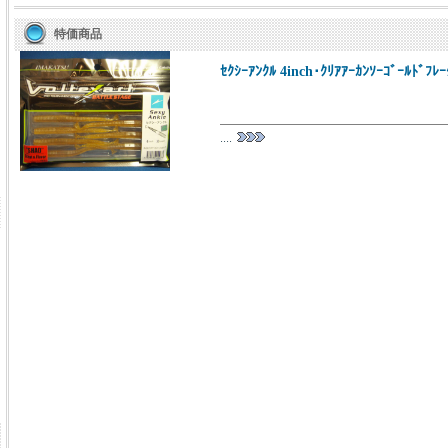
特価商品
ｾｸｼｰｱﾝｸﾙ 4inch･ｸﾘｱｱｰｶﾝｿｰｺﾞｰﾙﾄﾞﾌﾚｰ
....