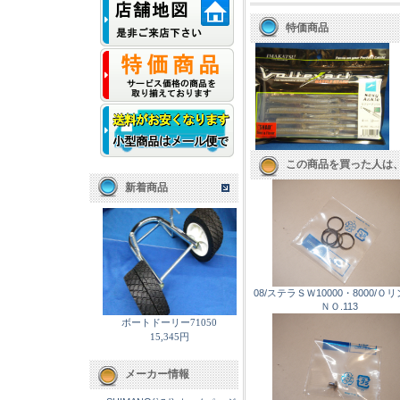
特価商品
この商品を買った人は
新着商品
08/ステラＳＷ10000・8000/
ＮＯ.113
ボートドーリー71050
15,345円
メーカー情報