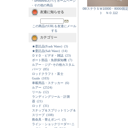
-
SHIMANO(ｼﾏﾉ) ホームページ
-
その他の商品
08/ステラＳＷ10000・8000/固
友達に知らせる
ト ＮＯ.112
この商品のURLを友達にメール
する
カテゴリー
★委託品(Frash Water)
(3)
★委託品(Salt Water)
(14)
ＤＶＤ・ビデオ・雑誌
(23)
ボート部品・魚群探知機
(7)
ルアー・ジグ･その他カスタム
パーツ
(85)
ロッドクラフト・富士
Guide
(103)
車載用品・ステッカー
(6)
ルアー
(2524)
リール
(12)
ランディングツール・計測
器
(21)
ロッド
(31)
スナップ＆スプリットリング＆
スリーブ
(108)
救命具・替えボンベ
(3)
ライン・ショックリーダー･ニ