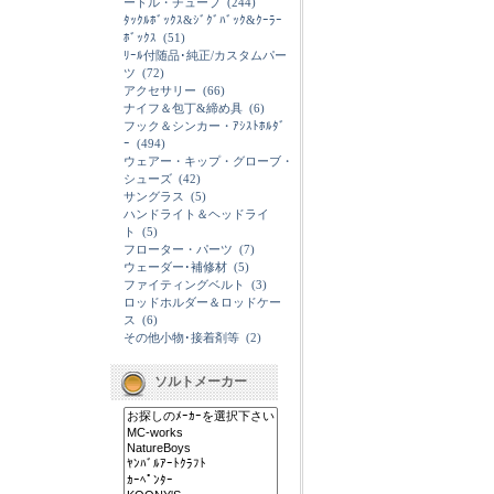
ードル・チューブ
(244)
ﾀｯｸﾙﾎﾞｯｸｽ&ｼﾞｸﾞﾊﾞｯｸ&ｸｰﾗｰ
ﾎﾞｯｸｽ
(51)
ﾘｰﾙ付随品･純正/カスタムパー
ツ
(72)
アクセサリー
(66)
ナイフ＆包丁&締め具
(6)
フック＆シンカー・ｱｼｽﾄﾎﾙﾀﾞ
ｰ
(494)
ウェアー・キップ・グローブ・
シューズ
(42)
サングラス
(5)
ハンドライト＆ヘッドライ
ト
(5)
フローター・パーツ
(7)
ウェーダー･補修材
(5)
ファイティングベルト
(3)
ロッドホルダー＆ロッドケー
ス
(6)
その他小物･接着剤等
(2)
ソルトメーカー