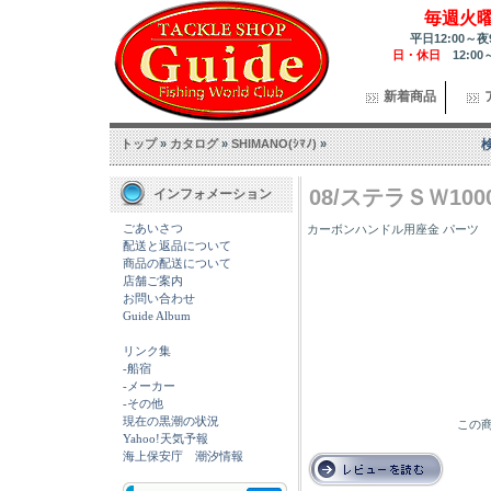
毎週火
平日12:00～夜
日・休日
12:00
新着商品
トップ
»
カタログ
»
SHIMANO(ｼﾏﾉ)
»
08/ステラＳＷ100
インフォメーション
ごあいさつ
カーボンハンドル用座金 パーツ ＮＯ.10
配送と返品について
商品の配送について
店舗ご案内
お問い合わせ
Guide Album
リンク集
-船宿
-メーカー
-その他
現在の黒潮の状況
この商
Yahoo!天気予報
海上保安庁 潮汐情報