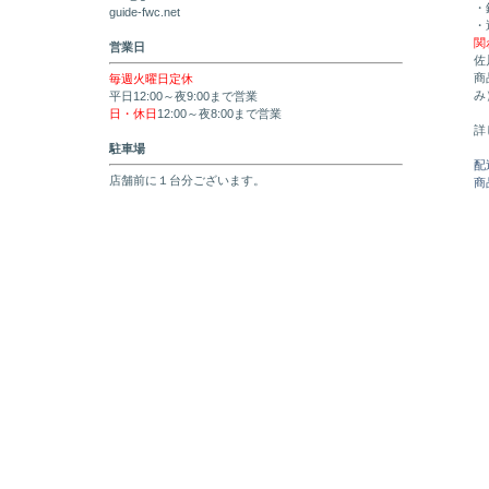
・
guide-fwc.net
・
関
営業日
佐
商
毎週火曜日定休
み
平日12:00～夜9:00まで営業
日・休日
12:00～夜8:00まで営業
詳
駐車場
配
店舗前に１台分ございます。
商