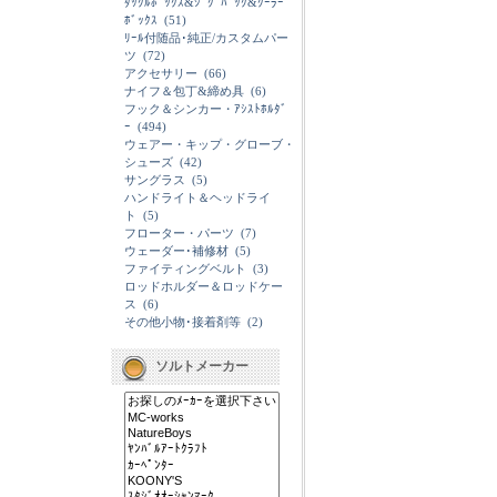
ﾀｯｸﾙﾎﾞｯｸｽ&ｼﾞｸﾞﾊﾞｯｸ&ｸｰﾗｰ
ﾎﾞｯｸｽ
(51)
ﾘｰﾙ付随品･純正/カスタムパー
ツ
(72)
アクセサリー
(66)
ナイフ＆包丁&締め具
(6)
フック＆シンカー・ｱｼｽﾄﾎﾙﾀﾞ
ｰ
(494)
ウェアー・キップ・グローブ・
シューズ
(42)
サングラス
(5)
ハンドライト＆ヘッドライ
ト
(5)
フローター・パーツ
(7)
ウェーダー･補修材
(5)
ファイティングベルト
(3)
ロッドホルダー＆ロッドケー
ス
(6)
その他小物･接着剤等
(2)
ソルトメーカー