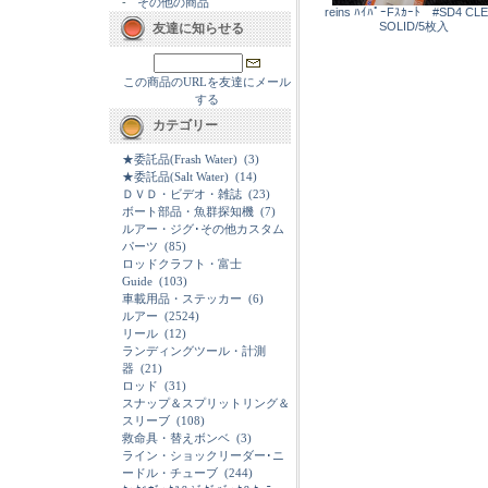
-
その他の商品
reins ﾊｲﾊﾟｰFｽｶｰﾄ #SD4 CL
SOLID/5枚入
友達に知らせる
この商品のURLを友達にメール
する
カテゴリー
★委託品(Frash Water)
(3)
★委託品(Salt Water)
(14)
ＤＶＤ・ビデオ・雑誌
(23)
ボート部品・魚群探知機
(7)
ルアー・ジグ･その他カスタム
パーツ
(85)
ロッドクラフト・富士
Guide
(103)
車載用品・ステッカー
(6)
ルアー
(2524)
リール
(12)
ランディングツール・計測
器
(21)
ロッド
(31)
スナップ＆スプリットリング＆
スリーブ
(108)
救命具・替えボンベ
(3)
ライン・ショックリーダー･ニ
ードル・チューブ
(244)