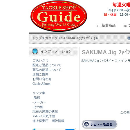
毎週火
平日12:00～夜
日・休日
12:00
新着商品
トップ
»
カタログ
»
SAKUMA Jig(ｻｸﾏｼﾞｸﾞ)
»
SAKUMA Jig ﾌｧｲﾝ
インフォメーション
ごあいさつ
SAKUMA Jig ﾌｧｲﾝﾗﾊﾞｰ ファイ
配送と返品について
商品の配送について
店舗ご案内
お問い合わせ
Guide Album
リンク集
-船宿
-メーカー
-その他
現在の黒潮の状況
この商
Yahoo!天気予報
海上保安庁 潮汐情報