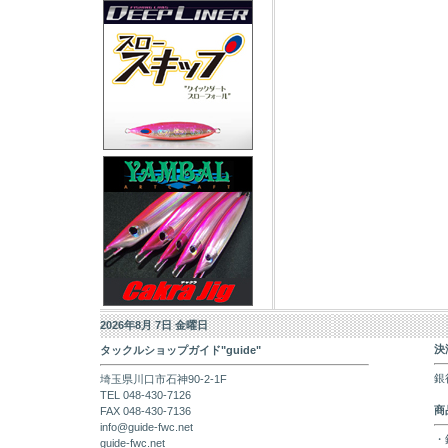
2026年8月 7日 金曜日
決
タックルショップガイド"guide"
銀
埼玉県川口市石神90-2-1F
TEL 048-430-7126
商
FAX 048-430-7136
info@guide-fwc.net
・
guide-fwc.net