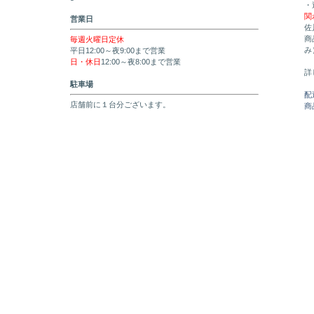
・
関
営業日
佐
商
毎週火曜日定休
み
平日12:00～夜9:00まで営業
日・休日
12:00～夜8:00まで営業
詳
駐車場
配
店舗前に１台分ございます。
商