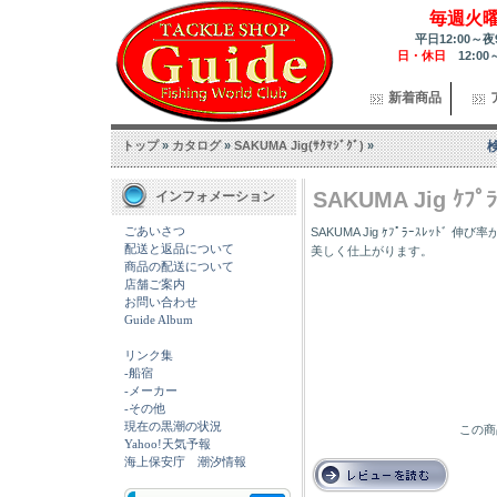
毎週火
平日12:00～夜
日・休日
12:00
新着商品
トップ
»
カタログ
»
SAKUMA Jig(ｻｸﾏｼﾞｸﾞ)
»
SAKUMA Jig ｹﾌﾟﾗ
インフォメーション
ごあいさつ
SAKUMA Jig ｹﾌﾟﾗｰｽﾚｯﾄ
配送と返品について
美しく仕上がります。
商品の配送について
店舗ご案内
お問い合わせ
Guide Album
リンク集
-船宿
-メーカー
-その他
現在の黒潮の状況
この商
Yahoo!天気予報
海上保安庁 潮汐情報