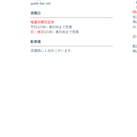
・
guide-fwc.net
・
関
営業日
佐
商
毎週火曜日定休
み
平日12:00～夜9:00まで営業
日・休日
12:00～夜8:00まで営業
詳
駐車場
配
店舗前に１台分ございます。
商