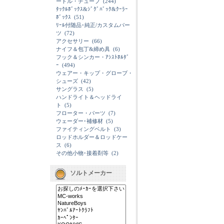
ードル・チューブ
(244)
ﾀｯｸﾙﾎﾞｯｸｽ&ｼﾞｸﾞﾊﾞｯｸ&ｸｰﾗｰ
ﾎﾞｯｸｽ
(51)
ﾘｰﾙ付随品･純正/カスタムパー
ツ
(72)
アクセサリー
(66)
ナイフ＆包丁&締め具
(6)
フック＆シンカー・ｱｼｽﾄﾎﾙﾀﾞ
ｰ
(494)
ウェアー・キップ・グローブ・
シューズ
(42)
サングラス
(5)
ハンドライト＆ヘッドライ
ト
(5)
フローター・パーツ
(7)
ウェーダー･補修材
(5)
ファイティングベルト
(3)
ロッドホルダー＆ロッドケー
ス
(6)
その他小物･接着剤等
(2)
ソルトメーカー