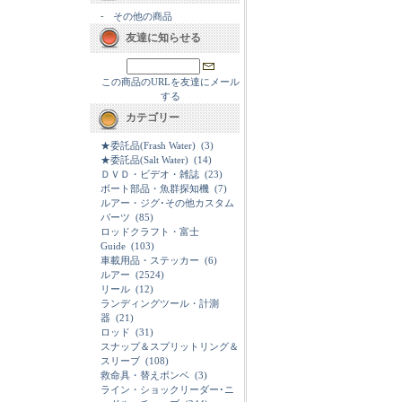
-
その他の商品
友達に知らせる
この商品のURLを友達にメール
する
カテゴリー
★委託品(Frash Water)
(3)
★委託品(Salt Water)
(14)
ＤＶＤ・ビデオ・雑誌
(23)
ボート部品・魚群探知機
(7)
ルアー・ジグ･その他カスタム
パーツ
(85)
ロッドクラフト・富士
Guide
(103)
車載用品・ステッカー
(6)
ルアー
(2524)
リール
(12)
ランディングツール・計測
器
(21)
ロッド
(31)
スナップ＆スプリットリング＆
スリーブ
(108)
救命具・替えボンベ
(3)
ライン・ショックリーダー･ニ