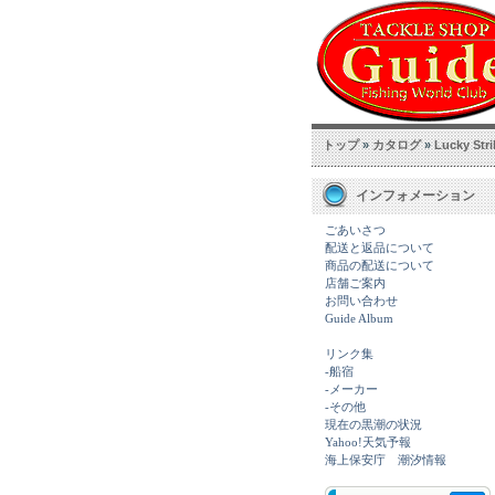
トップ
»
カタログ
»
Lucky Str
インフォメーション
ごあいさつ
配送と返品について
商品の配送について
店舗ご案内
お問い合わせ
Guide Album
リンク集
-船宿
-メーカー
-その他
現在の黒潮の状況
Yahoo!天気予報
海上保安庁 潮汐情報