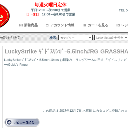
毎週火曜日定休
平日12:00～夜9:00まで営業
TEL 0
日・休日
12:00～夜8:00まで営業
新着商品
アカウント情報
カートを見る
レジ
ike(ﾗｯｷｰｽﾄﾗｲｸ)
»
検索:
LuckyStrike ｷﾞﾄﾞｽﾘﾝｶﾞｰ5.5inch#RG GRASSH
LuckyStrike ｷﾞﾄﾞｽﾘﾝｶﾞｰ 5.5inch 10pcs お馴染み、リングワームの王道 「ギドスリンガ
ー/Guido's Ringer」
この商品は 2017年12月 7日 木曜日 にカタログに登録され