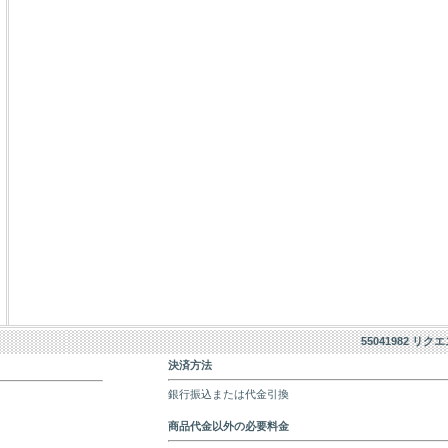
55041982 リク
決済方法
銀行振込または代金引換
商品代金以外の必要料金