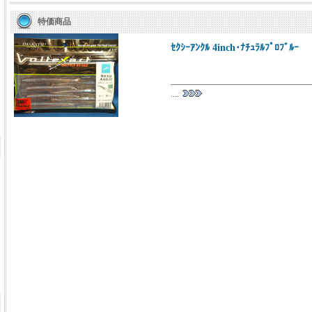
特価商品
ｾｸｼｰｱﾝｸﾙ 4inch･ﾅﾁｭﾗﾙﾌﾟﾛﾌﾞﾙｰ
....