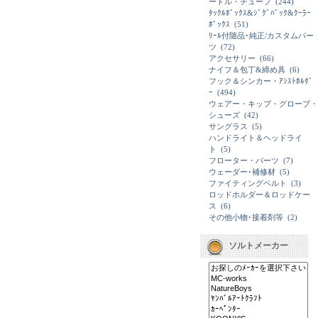
ードル・チューブ
(244)
ﾀｯｸﾙﾎﾞｯｸｽ&ｼﾞｸﾞﾊﾞｯｸ&ｸｰﾗｰ
ﾎﾞｯｸｽ
(51)
ﾘｰﾙ付随品･純正/カスタムパー
ツ
(72)
アクセサリー
(66)
ナイフ＆包丁&締め具
(6)
フック＆シンカー・ｱｼｽﾄﾎﾙﾀﾞ
ｰ
(494)
ウェアー・キップ・グローブ・
シューズ
(42)
サングラス
(5)
ハンドライト＆ヘッドライ
ト
(5)
フローター・パーツ
(7)
ウェーダー･補修材
(5)
ファイティングベルト
(3)
ロッドホルダー＆ロッドケー
ス
(6)
その他小物･接着剤等
(2)
ソルトメーカー