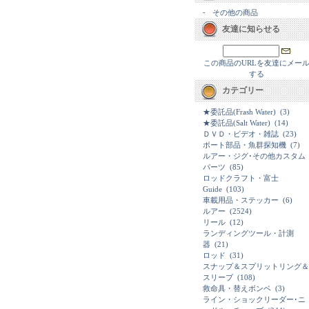
-
その他の商品
友達に知らせる
この商品のURLを友達にメー
する
カテゴリー
★委託品(Frash Water)
(3)
★委託品(Salt Water)
(14)
ＤＶＤ・ビデオ・雑誌
(23)
ボート部品・魚群探知機
(7)
ルアー・ジグ･その他カスタム
パーツ
(85)
ロッドクラフト・富士
Guide
(103)
車載用品・ステッカー
(6)
ルアー
(2524)
リール
(12)
ランディングツール・計測
器
(21)
ロッド
(31)
スナップ＆スプリットリング＆
スリーブ
(108)
救命具・替えボンベ
(3)
ライン・ショックリーダー･ニ