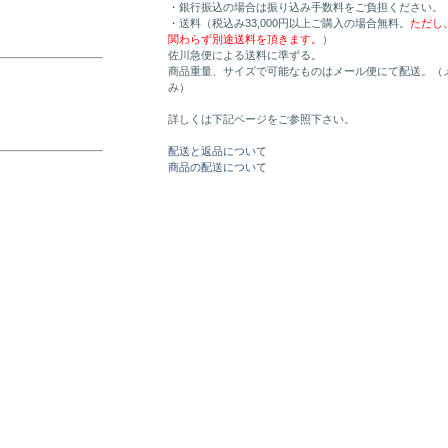
・銀行振込の場合は振り込み手数料をご負担ください。
・送料（税込み33,000円以上ご購入の場合無料。
ただし
関わらず別途送料を頂きます。
）
佐川急便による送料に準ずる。
商品重量、サイズで可能なものはメール便にて配送。（
み）
詳しくは下記ページをご参照下さい。
配送と返品について
商品の配送について