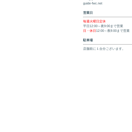
guide-fwc.net
営業日
毎週火曜日定休
平日12:00～夜9:00まで営業
日・休日
12:00～夜8:00まで営業
駐車場
店舗前に１台分ございます。